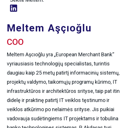
Meltem Aşçıoğlu
COO
Meltem Aşcıoğlu yra „European Merchant Bank“
vyriausiasis technologijų specialistas, turintis
daugiau kaip 25 metų patirtį informacinių sistemų,
projektų valdymo, taikomųjų programų kūrimo, IT
infrastruktūros ir architektūros srityse, taip pat itin
didelę ir praktinę patirtį IT veiklos tęstinumo ir
veiklos atkūrimo po nelaimės srityse. Jis puikiai
vadovauja sudėtingiems IT projektams ir tobulina
banko technologines sistemas. P. Akdaşas turi