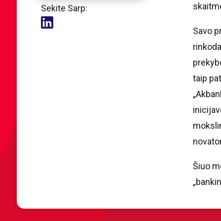
skaitme
Sekite Sarp:
Savo pr
rinkoda
prekybo
taip pa
„Akbank
inicija
mokslin
novator
Šiuo me
„bankin