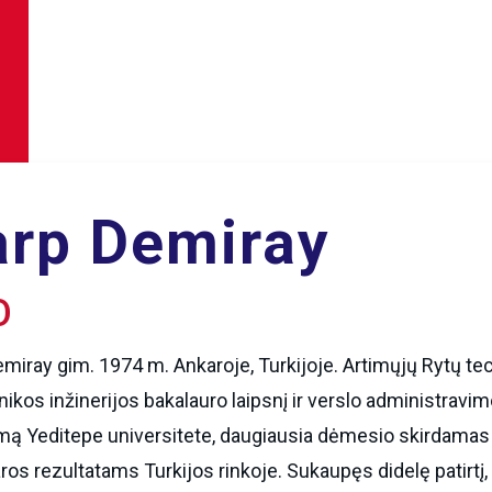
arp Demiray
O
miray gim. 1974 m. Ankaroje, Turkijoje. Artimųjų Rytų tec
nikos inžinerijos bakalauro laipsnį ir verslo administravi
mą Yeditepe universitete, daugiausia dėmesio skirdamas 
ros rezultatams Turkijos rinkoje. Sukaupęs didelę patirtį,