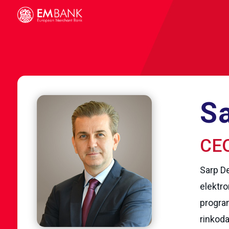
S
CE
Sarp De
elektro
progra
rinkoda