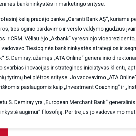
ninės bankininkystės ir marketingo srityse.
ofesinį kelią pradėjo banke „Garanti Bank AŞ“, kuriame 
ros, tiesioginio pardavimo ir verslo valdymo įgūdžius įv
s ir CRM. Vėliau ėjo „Akbank“ vyresniojo viceprezidento, 
t vadovavo Tiesioginės bankininkystės strategijos ir seg
“ S. Demiray, užėmęs „ATA Online“ generalinio direktoria
vo svarbias inovacijas ir strategines iniciatyvas klientų a
ių tyrimų bei plėtros srityse. Jo vadovavimo „ATA Online
iškomis paslaugomis kaip „Investment Coaching“ ir „Inst
tu S. Demiray yra „European Merchant Bank“ generalinis d
inkystė augimui“ filosofiją. Per trejus jo vadovavimo met