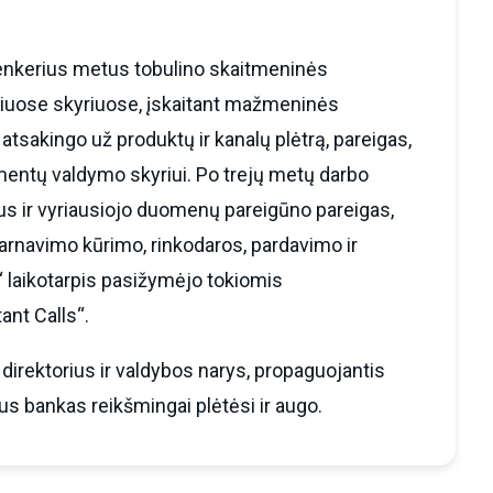
penkerius metus tobulino skaitmeninės
airiuose skyriuose, įskaitant mažmeninės
atsakingo už produktų ir kanalų plėtrą, pareigas,
mentų valdymo skyriui. Po trejų metų darbo
us ir vyriausiojo duomenų pareigūno pareigas,
ptarnavimo kūrimo, rinkodaros, pardavimo ir
“ laikotarpis pasižymėjo tokiomis
ant Calls“.
irektorius ir valdybos narys, propaguojantis
us bankas reikšmingai plėtėsi ir augo.