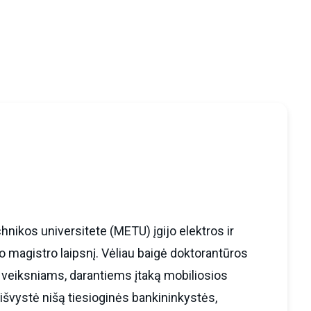
hnikos universitete (METU) įgijo elektros ir
mo magistro laipsnį. Vėliau baigė doktorantūros
veiksniams, darantiems įtaką mobiliosios
 išvystė nišą tiesioginės bankininkystės,