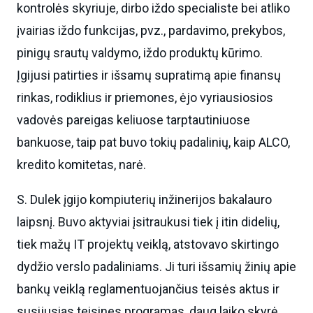
kontrolės skyriuje, dirbo iždo specialiste bei atliko
įvairias iždo funkcijas, pvz., pardavimo, prekybos,
pinigų srautų valdymo, iždo produktų kūrimo.
Įgijusi patirties ir išsamų supratimą apie finansų
rinkas, rodiklius ir priemones, ėjo vyriausiosios
vadovės pareigas keliuose tarptautiniuose
bankuose, taip pat buvo tokių padalinių, kaip ALCO,
kredito komitetas, narė.
S. Dulek įgijo kompiuterių inžinerijos bakalauro
laipsnį. Buvo aktyviai įsitraukusi tiek į itin didelių,
tiek mažų IT projektų veiklą, atstovavo skirtingo
dydžio verslo padaliniams. Ji turi išsamių žinių apie
bankų veiklą reglamentuojančius teisės aktus ir
susijusias teisines programas, daug laiko skyrė