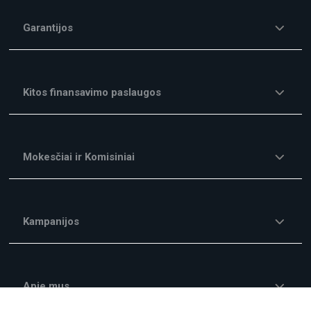
Garantijos
Kitos finansavimo paslaugos
Mokesčiai ir Komisiniai
Kampanijos
Apie mus