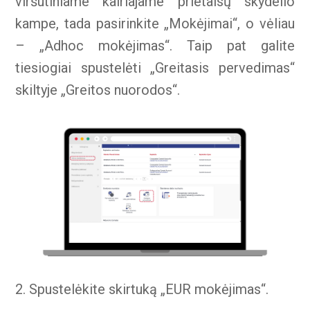
viršutiniame kairiajame prietaisų skydelio
kampe, tada pasirinkite „Mokėjimai“, o vėliau
– „Adhoc mokėjimas“. Taip pat galite
tiesiogiai spustelėti „Greitasis pervedimas“
skiltyje „Greitos nuorodos“.
2. Spustelėkite skirtuką „EUR mokėjimas“.