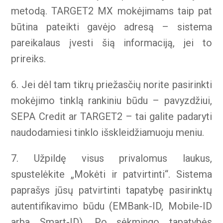
metodą. TARGET2 MX mokėjimams taip pat
būtina pateikti gavėjo adresą – sistema
pareikalaus įvesti šią informaciją, jei to
prireiks.
6. Jei dėl tam tikrų priežasčių norite pasirinkti
mokėjimo tinklą rankiniu būdu – pavyzdžiui,
SEPA Credit ar TARGET2 – tai galite padaryti
naudodamiesi tinklo išskleidžiamuoju meniu.
7. Užpildę visus privalomus laukus,
spustelėkite „Mokėti ir patvirtinti“. Sistema
paprašys jūsų patvirtinti tapatybę pasirinktų
autentifikavimo būdu (EMBank-ID, Mobile-ID
arba Smart-ID). Po sėkmingo tapatybės