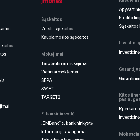
Įmonės
Apyvartini
Kredito lini
Sąskaitos
Sąskaitos 
aitos
Verslo sąskaitos
Kaupiamosios sąskaitos
Investicij
skaitos
Investicin
Mokėjimai
itos
Tarptautiniai mokėjimai
Garantijo
Vietiniai mokėjimai
Garantiniai
lis
SEPA
SWIFT
Kitos fin
TARGET2
paslaugo
jimai
Išperkamo
E. bankininkystė
i
Investicin
„EMBank“ e. bankininkystė
Informacijos saugumas
Mokesčiai