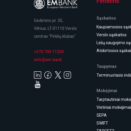
Fintechs
Sąskaitos
Gedimino pr. 35,
Kaupiamosios sąsk
Vilnius, LT-01110 Verslo
Verslo sąskaitos
centras "Pirklių klubas"
Lėšų saugojimo są
Atskirtosios sąska
+370 700 11200
info@em.bank
Taupymas
Terminuotasis indė
Mokėjimai
Tarptautiniai mokė
Vietiniai mokėjima
SEPA
SWIFT