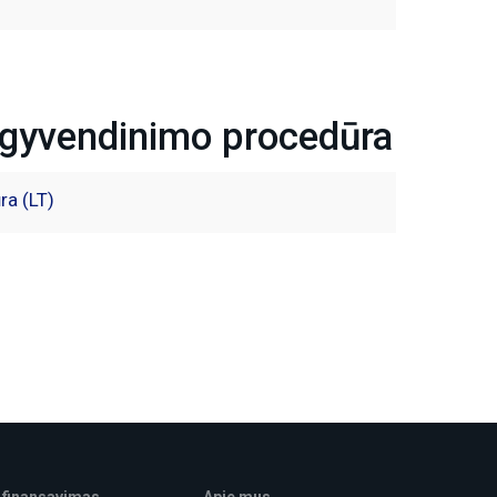
įgyvendinimo procedūra
ra (LT)
 finansavimas
Apie mus