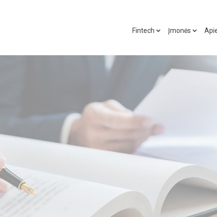
Fintech
Įmonės
Api