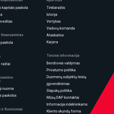
o kapitalo paskola
Tinklaraštis
ja
Istorija
kreditas
Vertybės
Vadovų komanda
ų finansavimas
Ataskaitos
Karjera
ė paskola
Teisinė informacija
s
Bendrovės valdymas
 raštai
Privatumo politika
Duomenų subjektų teisių
ansavimo
s
įgyvendinimas
ji nuoma
Slapukų politika
ės paskolos
Mūsų DAP kontaktai
Informacija indėlininkams
 ir Komisiniai
Kliento skundų forma