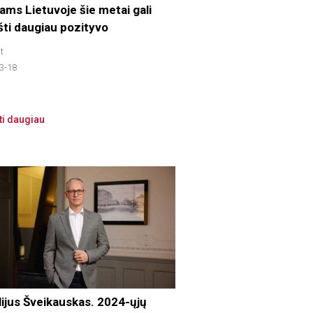
ams Lietuvoje šie metai gali
šti daugiau pozityvo
t
3-18
ti daugiau
lijus Šveikauskas. 2024-ųjų