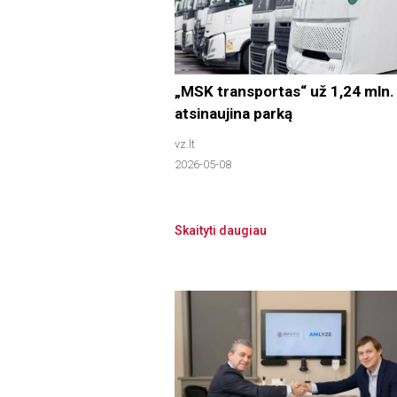
„MSK transportas“ už 1,24 mln.
atsinaujina parką
vz.lt
2026-05-08
Skaityti daugiau