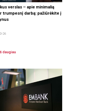
kus verslas – apie minimalią
ir trumpesnį darbą: pažiūrėkite į
ynus
0-26
ti daugiau