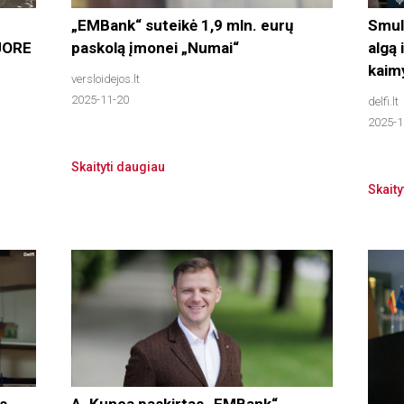
„EMBank“ suteikė 1,9 mln. eurų
Smul
 JORE
paskolą įmonei „Numai“
algą 
kaim
versloidejos.lt
2025-11-20
delfi.lt
2025-1
Skaityti daugiau
Skaity
is
A. Kunca paskirtas „EMBank“