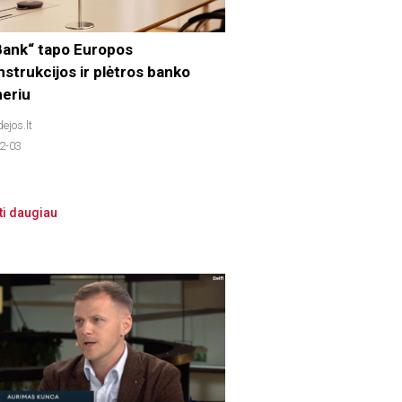
ank“ tapo Europos
strukcijos ir plėtros banko
neriu
dejos.lt
2-03
ti daugiau