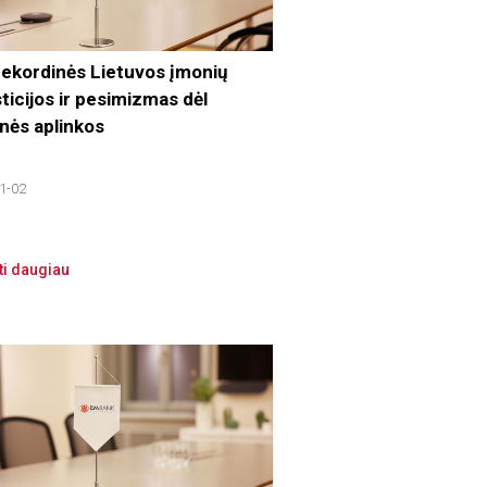
 rekordinės Lietuvos įmonių
ticijos ir pesimizmas dėl
inės aplinkos
1-02
ti daugiau