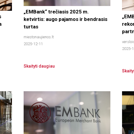
„EMBank“ trečiasis 2025 m.
s
„EMB
ketvirtis: augo pajamos ir bendrasis
a
rekon
turtas
part
miestonaujienos.lt
versloi
2025-12-11
2025-1
Skaityti daugiau
Skaity