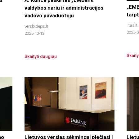
„EMB
valdybos nariu ir administracijos
tarpt
vadovo pavaduotoju
litas.lt
versloidejos.lt
2025-0
2025-10-13
Skaity
Skaityti daugiau
no
Lietuvos verslas sėkmingai plečiasi į
Liet