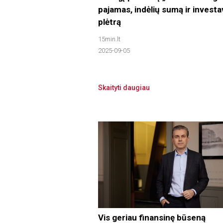
pajamas, indėlių sumą ir investa
plėtrą
15min.lt
2025-09-05
Skaityti daugiau
Vis geriau finansinę būseną