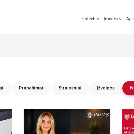
Fintech
Įmonės
Api
ai
Pranešimai
Straipsniai
Įžvalgos
N