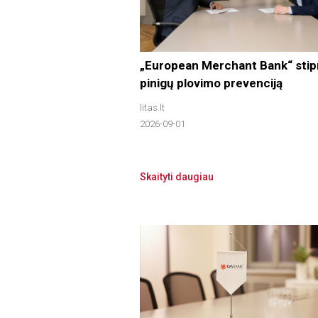
„European Merchant Bank“ stip
pinigų plovimo prevenciją
litas.lt
2026-09-01
Skaityti daugiau