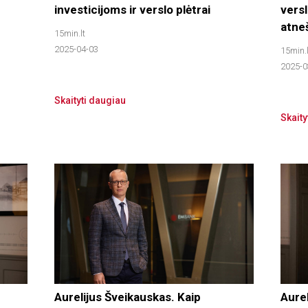
investicijoms ir verslo plėtrai
versl
atne
15min.lt
2025-04-03
15min.l
2025-0
Skaityti daugiau
Skaity
Aurelijus Šveikauskas. Kaip
Aure