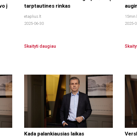
vo į
tarptautines rinkas
augi
etaplius.lt
15min.l
2025-06-30
2025-0
Skaityti daugiau
Skaity
Kada palankiausias laikas
Vers