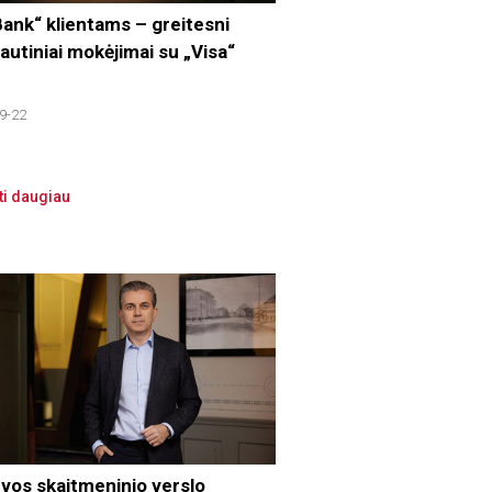
ank“ klientams – greitesni
autiniai mokėjimai su „Visa“
9-22
ti daugiau
uvos skaitmeninio verslo