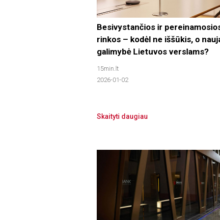
Besivystančios ir pereinamosio
rinkos – kodėl ne iššūkis, o nauj
galimybė Lietuvos verslams?
15min.lt
2026-01-02
Skaityti daugiau