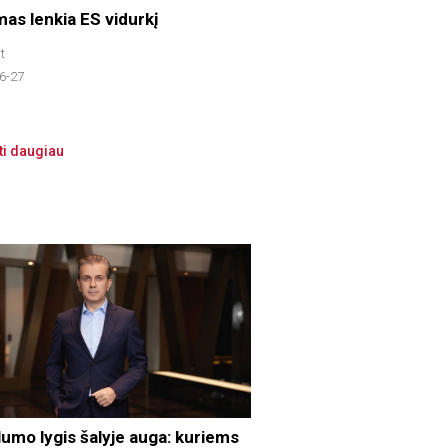
mas lenkia ES vidurkį
t
6-27
ti daugiau
lumo lygis šalyje auga: kuriems