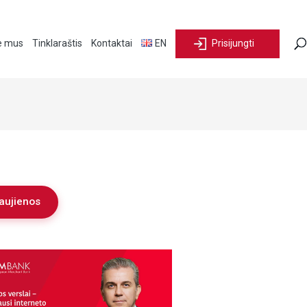
e mus
Tinklaraštis
Kontaktai
EN
Prisijungti
aujienos