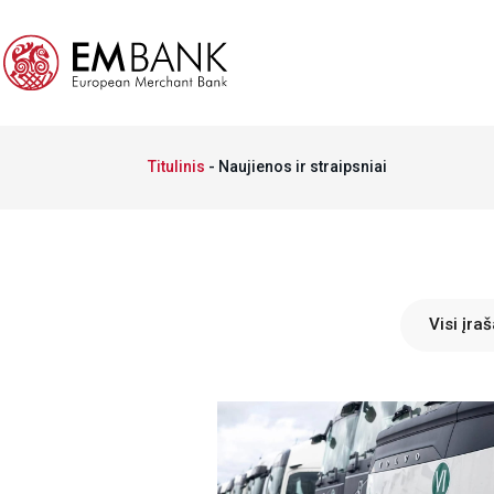
Titulinis
-
Naujienos ir straipsniai
Visi įraš