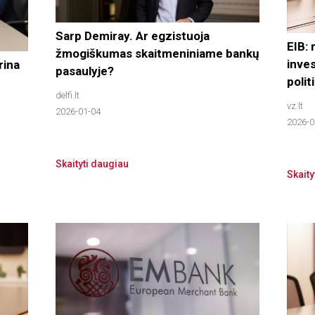
Sarp Demiray. Ar egzistuoja
EIB:
žmogiškumas skaitmeniniame bankų
inves
rina
pasaulyje?
polit
delfi.lt
vz.lt
2026-01-04
2026-0
Skaityti daugiau
Skaity