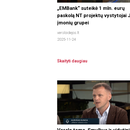
„EMBank“ suteikė 1 mln. eurų
paskolą NT projektų vystytojai
įmonių grupei
versloidejos.lt
2025-11-24
Skaityti daugiau
Verslo tema. Smulkus ir vidutin