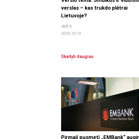
verslas – kas trukdo plėtrai
Lietuvoje?
delfi.lt
2025-10-13
Skaityti daugiau
Pirmąjį pusmetį „EMBank“ augi