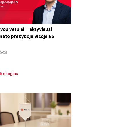
vos verslai – aktyviausi
rneto prekyboje visoje ES
0-06
ti daugiau