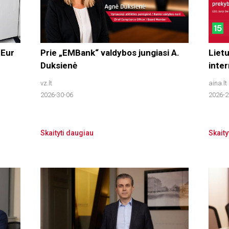
 Eur
Prie „EMBank“ valdybos jungiasi A.
Lietu
Duksienė
inte
vz.lt
aina.lt
2026-30-06
2026-2
Skaityti daugiau
Skaity