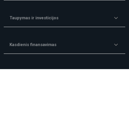
Taupymas ir investicijos
Kasdienis finansavimas
Investicijų finansavimas
Garantijos
Kitos finansavimo paslaugos