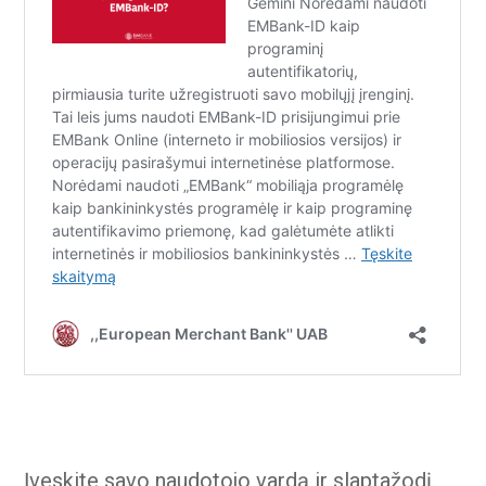
Įveskite savo naudotojo vardą ir slaptažodį.