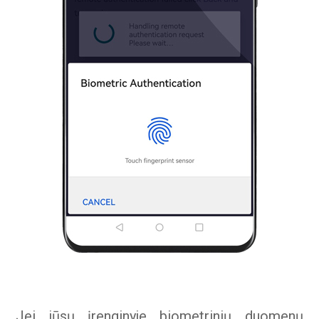
Jei jūsų įrenginyje biometrinių duomenų