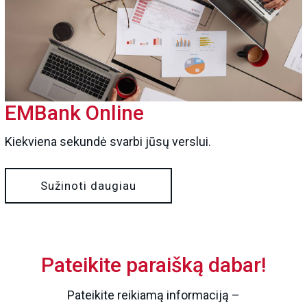
EMBank Online
Kiekviena sekundė svarbi jūsų verslui.
Sužinoti daugiau
Pateikite paraišką dabar!
Pateikite reikiamą informaciją –