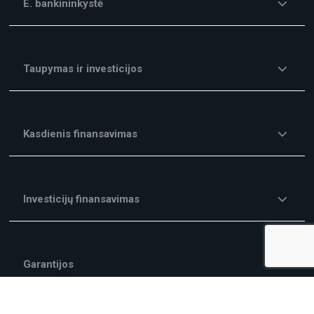
E. bankininkystė
Taupymas ir investicijos
Kasdienis finansavimas
Investicijų finansavimas
Garantijos