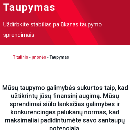
Taupymas
Uždirbkite stabilias palūkanas taupymo
sprendimais
Titulinis
-
Įmonės
-
Taupymas
Mūsų taupymo galimybės sukurtos taip, kad
užtikrintų jūsų finansinį augimą. Mūsų
sprendimai siūlo lanksčias galimybes ir
konkurencingas palūkanų normas, kad
maksimaliai padidintumėte savo santaupų
potencialą.