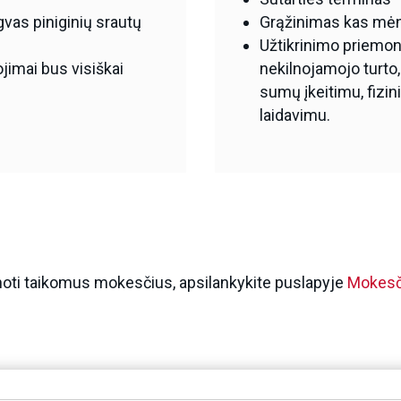
gvas piniginių srautų
Grąžinimas kas mėne
Užtikrinimo priemon
jimai bus visiškai
nekilnojamojo turto, 
sumų įkeitimu, fizin
laidavimu.
oti taikomus mokesčius, apsilankykite puslapyje
Mokesči