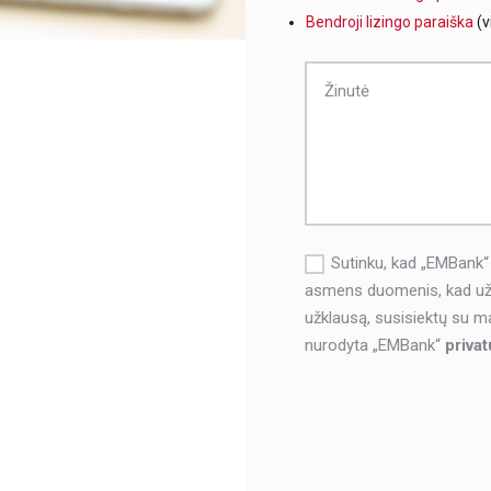
Bendroji lizingo paraiška
(v
Sutinku, kad „EMBank“
asmens duomenis, kad užr
užklausą, susisiektų su m
nurodyta „EMBank“
privat