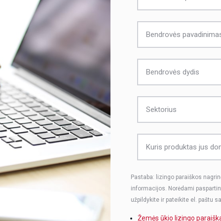
Pastaba: lizingo paraiškos nagri
informacijos. Norėdami paspartint
užpildykite ir pateikite el. paštu
Žemės ūkio lizingo paraiš