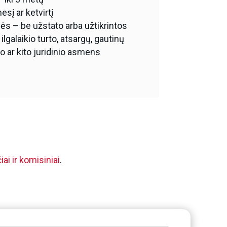
sį ar ketvirtį
ės – be užstato arba užtikrintos
ilgalaikio turto, atsargų, gautinų
io ar kito juridinio asmens
ai ir komisiniai
.