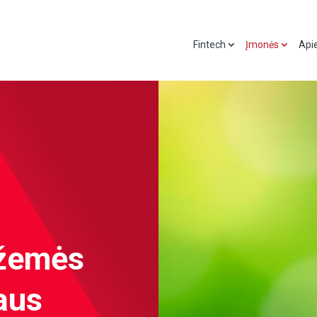
Fintech
Įmonės
Api
 žemės
aus