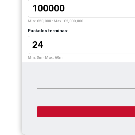
Min: €50,000
-
Max: €2,000,000
Paskolos terminas:
Min: 3m
-
Max: 60m