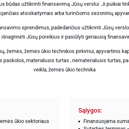
us būdas užtikrinti finansavimą Jūsų verslui. Ji puikiai t
jančiais atsiskaitymais arba turinčioms sezoninių apyvart
finansavimo sprendimus, padedančius užtikrinti Jūsų vers
išnagrinėti Jūsų poreikius ir pasiūlyti geriausią finansav
pų, žemės, žemės ūkio technikos pirkimui, apyvartinis kapita
nės paskolos, materialusis turtas , nematerialusis turtas, 
veikla, žemės ūkio technika
Sąlygos:
žemės ūkio sektoriaus
Finansuojama suma 
Sutarties terminas –