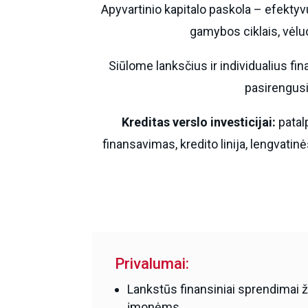
Apyvartinio kapitalo paskola – efektyv
gamybos ciklais, vėluo
Siūlome lanksčius ir individualius 
pasirengusi 
Kreditas verslo investicijai:
patal
finansavimas, kredito linija, lengvati
Privalumai:
Lankstūs finansiniai sprendimai 
įmonėms