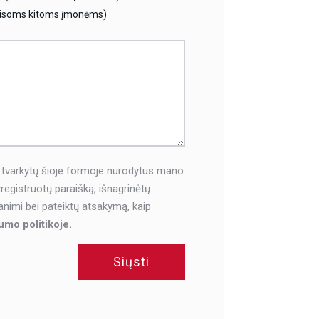
isoms kitoms įmonėms)
 tvarkytų šioje formoje nurodytus mano
egistruotų paraišką, išnagrinėtų
animi bei pateiktų atsakymą, kaip
umo politikoje.
Siųsti