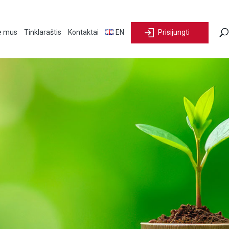
e mus
Tinklaraštis
Kontaktai
EN
Prisijungti