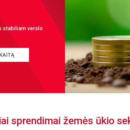
s stabiliam verslo
KAITĄ
iai sprendimai žemės ūkio s