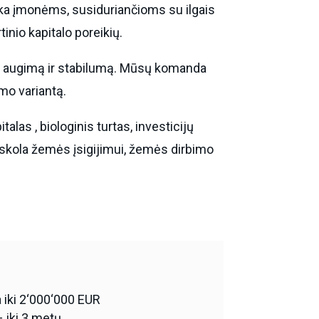
inka įmonėms, susiduriančioms su ilgais
inio kapitalo poreikių.
lo augimą ir stabilumą. Mūsų komanda
imo variantą.
las , biologinis turtas, investicijų
paskola žemės įsigijimui, žemės dirbimo
iki 2‘000‘000 EUR
 iki 3 metų