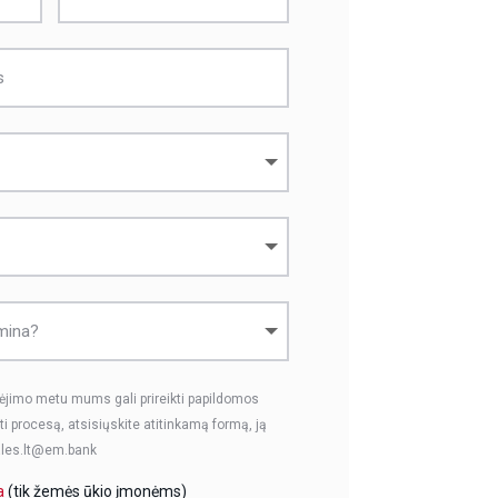
nėjimo metu mums gali prireikti papildomos
i procesą, atsisiųskite atitinkamą formą, ją
 sales.lt@em.bank
ka
(tik žemės ūkio įmonėms)