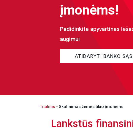
įmonėms!
Padidinkite apyvartines lėša
augimui
ATIDARYTI BANKO SĄS
Titulinis
-
Skolinimas žemės ūkio įmonėms
Lankstūs finansin