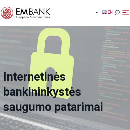
EN
EN
Internetinės
bankininkystės
saugumo patarimai