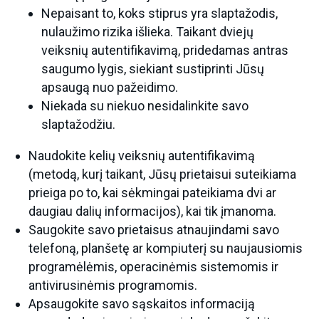
Nepaisant to, koks stiprus yra slaptažodis,
nulaužimo rizika išlieka. Taikant dviejų
veiksnių autentifikavimą, pridedamas antras
saugumo lygis, siekiant sustiprinti Jūsų
apsaugą nuo pažeidimo.
Niekada su niekuo nesidalinkite savo
slaptažodžiu.
Naudokite kelių veiksnių autentifikavimą
(metodą, kurį taikant, Jūsų prietaisui suteikiama
prieiga po to, kai sėkmingai pateikiama dvi ar
daugiau dalių informacijos), kai tik įmanoma.
Saugokite savo prietaisus atnaujindami savo
telefoną, planšetę ar kompiuterį su naujausiomis
programėlėmis, operacinėmis sistemomis ir
antivirusinėmis programomis.
Apsaugokite savo sąskaitos informaciją