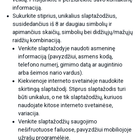
informaciją.
Sukurkite stiprius, unikalius slaptažodžius,
susidedančius iš 8 ar daugiau simbolių ir
apimančius skaičių, simbolių bei didžiųjų/mažųjų
raidžių kombinaciją.
Venkite slaptažodyje naudoti asmeninę
informaciją (pavyzdžiui, asmens kodą,
telefono numerį, gimimo datą ar augintinio
arba šeimos nario vardus).
Kiekvienoje interneto svetainėje naudokite
skirtingą slaptažodį. Stiprus slaptažodis turi
būti unikalus, o ne tik slaptažodžių, kuriuos
naudojate kitose interneto svetainėse,
variacija.
Venkite slaptažodžių saugojimo
nešifruotuose failuose, pavyzdžiui mobiliojoje
užrašų programėlėje.