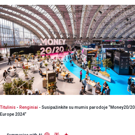
Titulinis
-
Renginiai
-
Susipažinkite su mumis parodoje “Money20/20
Europe 2024”
Summarise with AI