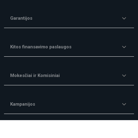
Garantijos
Kitos finansavimo paslaugos
Mokesčiai ir Komisiniai
Kampanijos
Apie mus