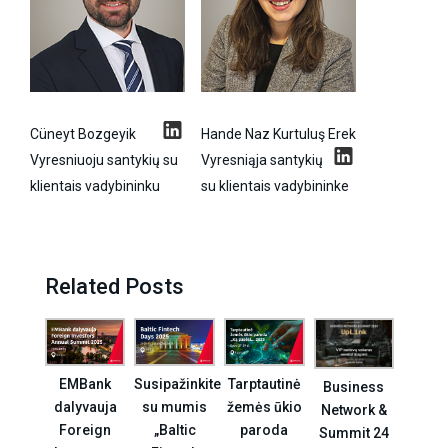
Cüneyt Bozgeyik
Hande Naz Kurtuluş Erek
Vyresniuoju santykių su
Vyresniąja santykių
klientais vadybininku
su klientais vadybininke
Related Posts
EMBank
Susipažinkite
Tarptautinė
Business
dalyvauja
su mumis
žemės ūkio
Network &
Foreign
„Baltic
paroda
Summit 24