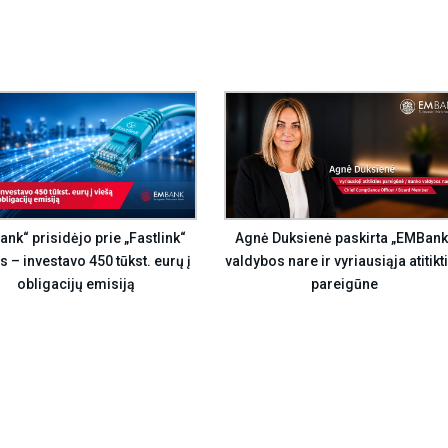
Agnė Duksienė paskirta „EMBank
nk“ prisidėjo prie „Fastlink“
valdybos nare ir vyriausiąja atitikt
s – investavo 450 tūkst. eurų į
pareigūne
obligacijų emisiją