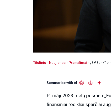
Titulinis
-
Naujienos
-
Pranešimai
-
„EMBank“ pir
Summarise with AI
Pirmąjį 2023 metų pusmetį „Eu
finansiniai rodikliai sparčiai aug