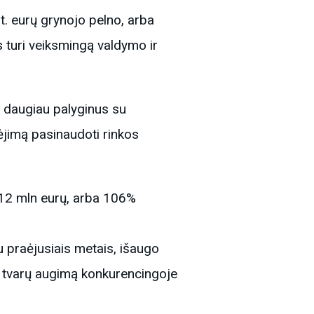
. eurų grynojo pelno, arba
s turi veiksmingą valdymo ir
 daugiau palyginus su
jimą pasinaudoti rinkos
412 mln eurų, arba 106%
u praėjusiais metais, išaugo
ti tvarų augimą konkurencingoje