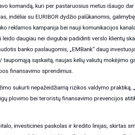
avo komandą, kuri per pastaruosius metus išaugo dar 25
ngas, indėliai su EURIBOR dydžio palūkanomis, galimybę
ko reklamos kampanija bei nauji komunikacijos kanala
 leido daugiau nei dvigubai padidinti verslo klientų skai
udotis banko paslaugomis, „EMBank“ daug investuoja į 
/ taupomąją sąskaitą, naujas kelių valiutų mokėjimo ga
ybos finansavimo sprendimus.
yžimo sukurti nepažeidžiamą rizikos valdymo praktiką, 
inigų plovimo bei teroristų finansavimo prevencijos atit
alo, investicines paskolas ir kredito linijas, skirtas sm