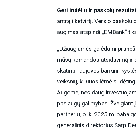
Geri indėlių ir paskolų rezulta
antrąjį ketvirtį. Verslo paskolų
augimas atspindi „EMBank“ tiksl
„Džiaugiamės galėdami pranešti
mūsų komandos atsidavimą ir su
skatinti naujoves bankininkystė
veiksnių, kuriuos lėmė sudėting
Augome, nes daug investuojame į
paslaugų galimybes. Žvelgiant į 
partneriu, o iki 2025 m. pabaig
generalinis direktorius Sarp De