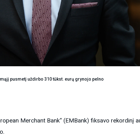
mąjį pusmetį uždirbo 310 tūkst. eurų grynojo pelno
ropean Merchant Bank“ (EMBank) fiksavo rekordinį aug
o.