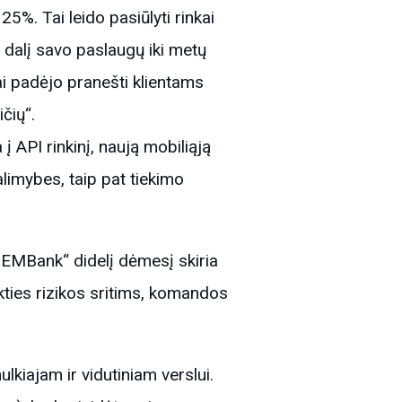
%. Tai leido pasiūlyti rinkai
 dalį savo paslaugų iki metų
i padėjo pranešti klientams
čių“.
API rinkinį, naują mobiliąją
limybes, taip pat tiekimo
„EMBank“ didelį dėmesį skiria
ikties rizikos sritims, komandos
ulkiajam ir vidutiniam verslui.