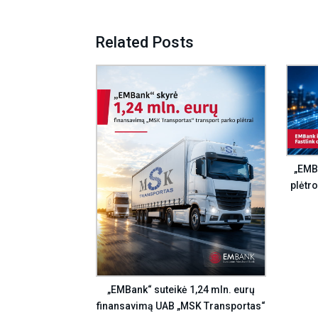
Related Posts
„EMBa
plėtro
„EMBank“ suteikė 1,24 mln. eurų
finansavimą UAB „MSK Transportas“