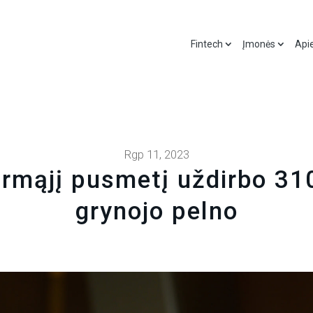
Fintech
Įmonės
Api
Rgp 11, 2023
rmąjį pusmetį uždirbo 310
grynojo pelno