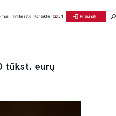
e mus
Tinklaraštis
Kontaktai
EN
Prisijungti
 tūkst. eurų