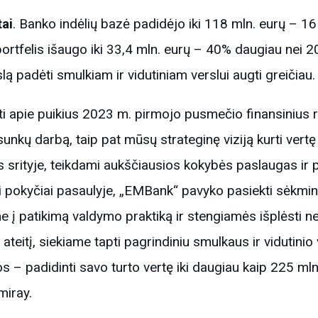
tai
. Banko indėlių bazė padidėjo iki 118 mln. eurų – 1
 portfelis išaugo iki 33,4 mln. eurų – 40% daugiau nei 2
ą padėti smulkiam ir vidutiniam verslui augti greičiau.
 apie puikius 2023 m. pirmojo pusmečio finansinius rez
nkų darbą, taip pat mūsų strateginę viziją kurti vertę
s srityje, teikdami aukščiausios kokybės paslaugas ir 
i pokyčiai pasaulyje, „EMBank“ pavyko pasiekti sėkming
 patikimą valdymo praktiką ir stengiamės išplėsti ne 
ateitį, siekiame tapti pagrindiniu smulkaus ir vidutinio
os – padidinti savo turto vertę iki daugiau kaip 225 ml
miray.