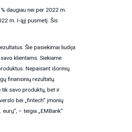
6 % daugiau nei per 2022 m.
022 m. I-ąjį pusmetį. Šis
ultatus. Šie pasiekimai liudija
 savo klientams. Siekiame
produktus. Nepaisant išorinių
ų finansinių rezultatų.
tik savo produktų, bet ir
 verslo bei „fintech“ įmonių
n. eurų“, – teigia „EMBank“