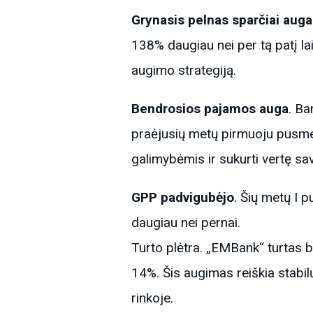
Grynasis pelnas sparčiai auga
138% daugiau nei per tą patį la
augimo strategiją.
Bendrosios pajamos auga
. B
praėjusių metų pirmuoju pusme
galimybėmis ir sukurti vertę sa
GPP padvigubėjo
. Šių metų I
daugiau nei pernai.
Turto plėtra. „EMBank“ turtas b
14%. Šis augimas reiškia stabil
rinkoje.