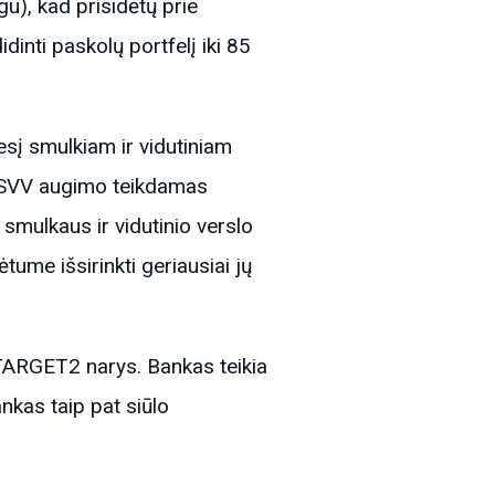
u), kad prisidėtų prie
inti paskolų portfelį iki 85
esį smulkiam ir vidutiniam
ie SVV augimo teikdamas
smulkaus ir vidutinio verslo
ume išsirinkti geriausiai jų
 TARGET2 narys. Bankas teikia
nkas taip pat siūlo