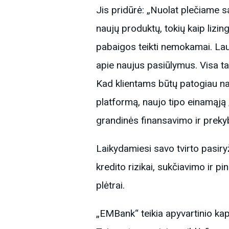
Jis pridūrė: „Nuolat plečiame s
naujų produktų, tokių kaip lizi
pabaigos teikti nemokamai. Lau
apie naujus pasiūlymus. Visa tai
Kad klientams būtų patogiau na
platformą, naujo tipo einamąją 
grandinės finansavimo ir prek
Laikydamiesi savo tvirto pasir
kredito rizikai, sukčiavimo ir p
plėtrai.
„EMBank“ teikia apyvartinio kapit