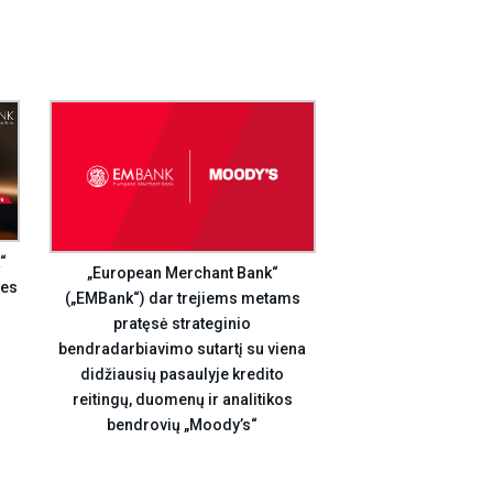
“
„European Merchant Bank“
ies
(„EMBank“) dar trejiems metams
pratęsė strateginio
bendradarbiavimo sutartį su viena
didžiausių pasaulyje kredito
reitingų, duomenų ir analitikos
bendrovių „Moody’s“