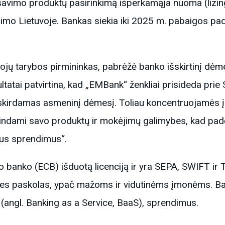
savimo produktų pasirinkimą išperkamąja nuoma (lizing
gimo Lietuvoje. Bankas siekia iki 2025 m. pabaigos padid
ojų tarybos pirmininkas, pabrėžė banko išskirtinį dėm
zultatai patvirtina, kad „EMBank“ ženkliai prisideda pr
 skirdamas asmeninį dėmesį. Toliau koncentruojamės į 
indami savo produktų ir mokėjimų galimybes, kad padėt
nius sprendimus“.
o banko (ECB) išduotą licenciją ir yra SEPA, SWIFT ir
cines paskolas, ypač mažoms ir vidutinėms įmonėms. Ba
 (angl. Banking as a Service, BaaS), sprendimus.