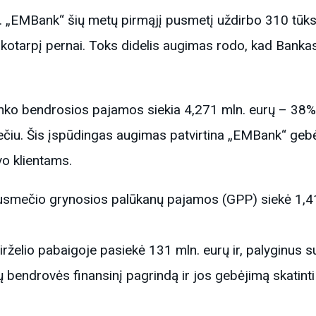
. „EMBank“ šių metų pirmąjį pusmetį uždirbo 310 tūkst
ikotarpį pernai. Toks didelis augimas rodo, kad Banka
anko bendrosios pajamos siekia 4,271 mln. eurų – 38%
čiu. Šis įspūdingas augimas patvirtina „EMBank“ gebė
vo klientams.
 pusmečio grynosios palūkanų pajamos (GPP) siekė 1,
irželio pabaigoje pasiekė 131 mln. eurų ir, palyginus s
ų bendrovės finansinį pagrindą ir jos gebėjimą skatin