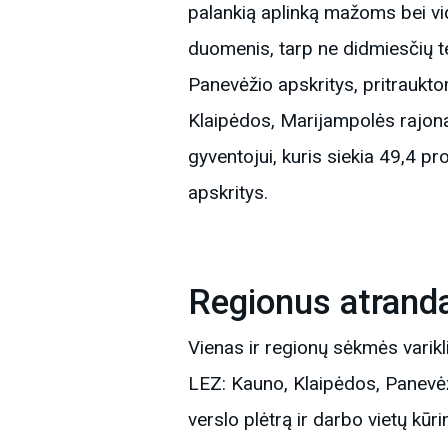
palankią aplinką mažoms bei v
duomenis, tarp ne didmiesčių ter
Panevėžio apskritys, pritraukto
Klaipėdos, Marijampolės rajona
gyventojui, kuris siekia 49,4 pr
apskritys.
Regionus atranda
Vienas ir regionų sėkmės varikl
LEZ: Kauno, Klaipėdos, Panevėžio
verslo plėtrą ir darbo vietų kū