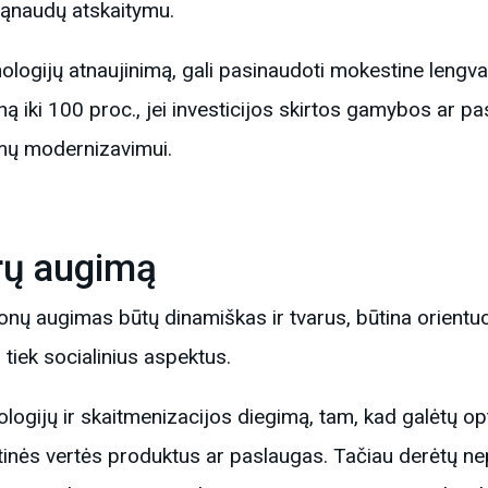
sąnaudų atskaitymu.
ologijų atnaujinimą, gali pasinaudoti mokestine lengva
 iki 100 proc., jei investicijos skirtos gamybos ar p
mų modernizavimui​.
arų augimą
ų augimas būtų dinamiškas ir tvarus, būtina orientuotis
 tiek socialinius aspektus.
nologijų ir skaitmenizacijos diegimą, tam, kad galėtų o
tinės vertės produktus ar paslaugas. Tačiau derėtų nep