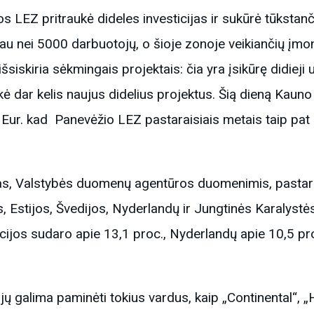
 LEZ pritraukė dideles investicijas ir sukūrė tūkstanč
u nei 5000 darbuotojų, o šioje zonoje veikiančių įmon
siskiria sėkmingais projektais: čia yra įsikūrę didieji u
 dar kelis naujus didelius projektus. Šią dieną Kauno 
. Eur. kad Panevėžio LEZ pastaraisiais metais taip pa
ijas, Valstybės duomenų agentūros duomenimis, pastar
, Estijos, Švedijos, Nyderlandų ir Jungtinės Karalystės 
cijos sudaro apie 13,1 proc., Nyderlandų apie 10,5 proc
 galima paminėti tokius vardus, kaip „Continental“, „Hell