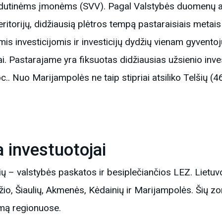
idutinėms įmonėms (SVV). Pagal Valstybės duomenų a
itorijų, didžiausią plėtros tempą pastaraisiais metais 
mis investicijomis ir investicijų dydžių vienam gyvento
i. Pastarajame yra fiksuotas didžiausias užsienio inv
oc.. Nuo Marijampolės ne taip stipriai atsiliko Telšių (4
 investuotojai
ių – valstybės paskatos ir besiplečiančios LEZ. Lietuv
, Šiaulių, Akmenės, Kėdainių ir Marijampolės. Šių zonų 
rimą regionuose.