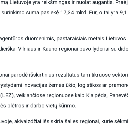
kimą Lietuvoje yra reikšmingas ir nuolat augantis. Pra
 surinkimo suma pasiekė 17,34 mlrd. Eur, o tai yra 9,1
gentūros duomenimis, pastaraisiais metais Lietuvos
diciškai Vilniaus ir Kauno regionai buvo lyderiai su d
ionai parodė išskirtinius rezultatus tam tikruose sektor
 vystydami inovacijas žemės ūkio, logistikos ar pramonė
LEZ), veikiančiose regionuose kaip Klaipėda, Panevėžy
ės plėtros ir darbo vietų kūrimo.
uvoje, akivaizdžiai išsiskiria šalies regionai, kurie sėkmi