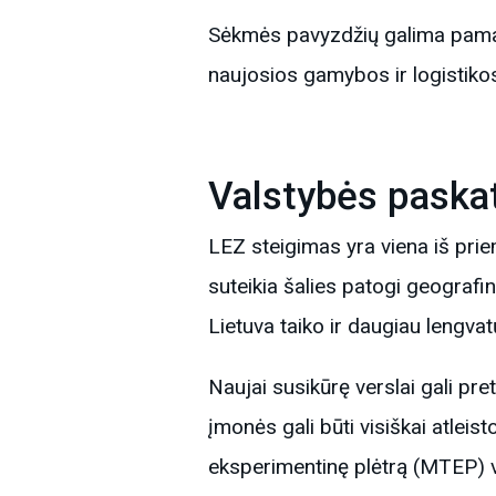
Sėkmės pavyzdžių galima pamat
naujosios gamybos ir logistikos
Valstybės paska
LEZ steigimas yra viena iš prie
suteikia šalies patogi geografi
Lietuva taiko ir daugiau lengvat
Naujai susikūrę verslai gali pr
įmonės gali būti visiškai atleis
eksperimentinę plėtrą (MTEP) v