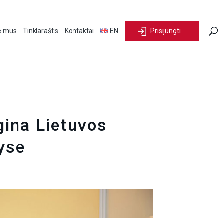
e mus
Tinklaraštis
Kontaktai
EN
Prisijungti
gina Lietuvos
yse