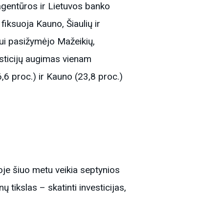
gentūros ir Lietuvos banko
fiksuoja Kauno, Šiaulių ir
jui pasižymėjo Mažeikių,
esticijų augimas vienam
6,6 proc.) ir Kauno (23,8 proc.)
oje šiuo metu veikia septynios
tikslas – skatinti investicijas,