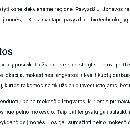
yti kone kiekviename regione. Pavyzdžiui Jonavos raj
 įmonės, o Kėdainiai tapo pavyzdiniu biotechnologijų i
tos
monių prisivilioti užsienio verslus steigtis Lietuvoje. 
nė lokacija, mokestinės lengvatos ir kvalifikuotų darbu
ų, kurios taikomos ne tik užsienio investuotojams, bet 
etenduoti į pelno mokesčio lengvatas, kuriomis pirmais
tos nuo pelno mokesčio​. Taip pat lengvatų gali sulaukti 
ykdančios įmonės. Jos gali sumažinti pelno mokesčio t