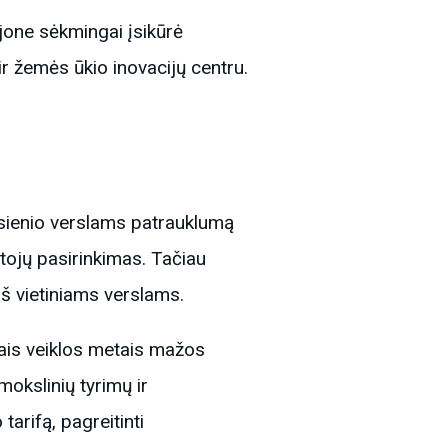
one sėkmingai įsikūrė
r žemės ūkio inovacijų centru.
Užsienio verslams patrauklumą
otojų pasirinkimas. Tačiau
iš vietiniams verslams.
iais veiklos metais mažos
mokslinių tyrimų ir
arifą, pagreitinti