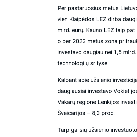
Per pastaruosius metus Lietuvos
vien Klaipėdos LEZ dirba daugia
mlrd. eurų. Kauno LEZ taip pat iš
o per 2023 metus zona pritraukė
investavo daugiau nei 1,5 mlrd
technologijų srityse.​
Kalbant apie užsienio investic
daugiausiai investavo Vokietijos
Vakarų regione Lenkijos investi
Šveicarijos – 8,3 proc.
Tarp garsių užsienio investuotojų