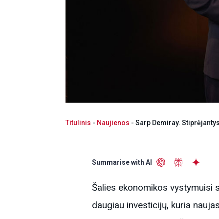
Titulinis
-
Naujienos
-
Sarp Demiray. Stiprėjanty
Summarise with AI
Šalies ekonomikos vystymuisi sva
daugiau investicijų, kuria nauj