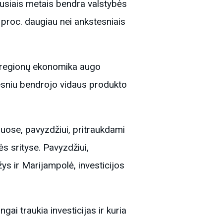
ėjusiais metais bendra valstybės
 proc. daugiau nei ankstesniais
 regionų ekonomika augo
idesniu bendrojo vidaus produkto
iuose, pavyzdžiui, pritraukdami
s srityse. Pavyzdžiui,
s ir Marijampolė, investicijos
ngai traukia investicijas ir kuria