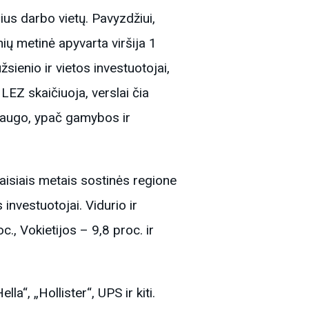
ius darbo vietų. Pavyzdžiui,
ių metinė apyvarta viršija 1
žsienio ir vietos investuotojai,
LEZ skaičiuoja, verslai čia
t augo, ypač gamybos ir
aisiais metais sostinės regione
investuotojai. Vidurio ir
., Vokietijos – 9,8 proc. ir
a“, „Hollister“, UPS ir kiti.