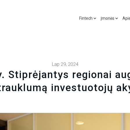
Fintech
Įmonės
Api
Lap 29, 2024
. Stiprėjantys regionai au
trauklumą investuotojų ak