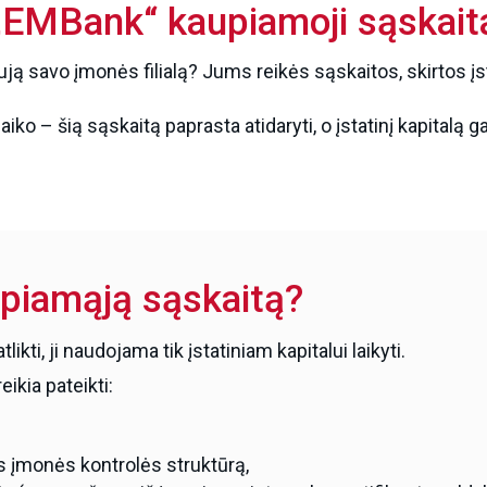
„EMBank“ kaupiamoji sąskait
aują savo įmonės filialą? Jums reikės sąskaitos, skirtos įsta
ko – šią sąskaitą paprasta atidaryti, o įstatinį kapitalą ga
upiamąją sąskaitą?
kti, ji naudojama tik įstatiniam kapitalui laikyti.
ikia pateikti:
os įmonės kontrolės struktūrą,