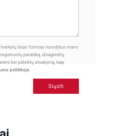
 tvarkytų šioje formoje nurodytus mano
egistruotų paraišką, išnagrinėtų
animi bei pateiktų atsakymą, kaip
umo politikoje.
Siųsti
ai