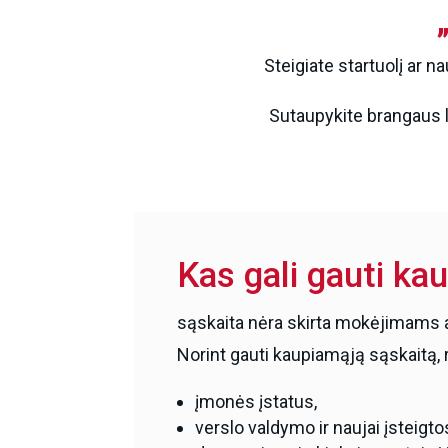
Steigiate startuolį ar n
Sutaupykite brangaus lai
Kas gali gauti ka
sąskaita nėra skirta mokėjimams atli
Norint gauti kaupiamąją sąskaitą, re
įmonės įstatus,
verslo valdymo ir naujai įsteigt