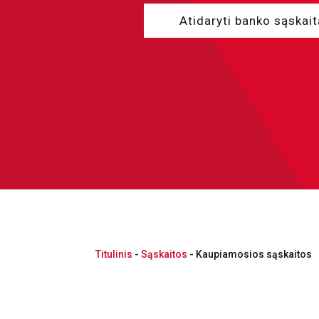
Atidaryti banko sąskait
Titulinis
-
Sąskaitos
-
Kaupiamosios sąskaitos