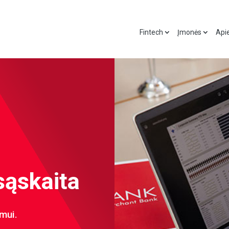
Fintech
Įmonės
Api
sąskaita
imui.