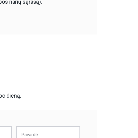
bos narių sąrašą).
bo dieną.