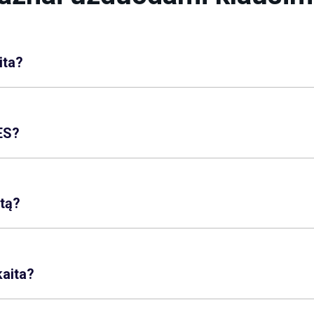
ita?
ES?
itą?
kaita?