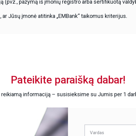
 (pvz., pažymą iš įmonių registro arba sertifikuotą valdy
, ar Jūsų įmonė atitinka „EMBank“ taikomus kriterijus.
Pateikite paraišką dabar!
e reikiamą informaciją – susisieksime su Jumis per 1 dar