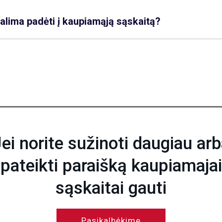
galima padėti į kaupiamąją sąskaitą?
ei norite sužinoti daugiau ar
pateikti paraišką kaupiamajai
sąskaitai gauti
Pasikalbėkime