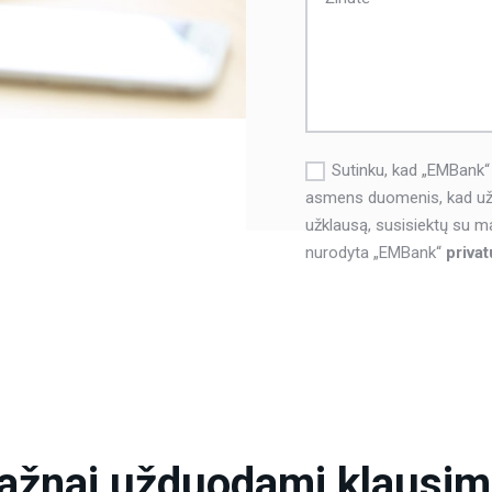
Sutinku, kad „EMBank“
asmens duomenis, kad užr
užklausą, susisiektų su m
nurodyta „EMBank“
privat
ažnai užduodami klausim