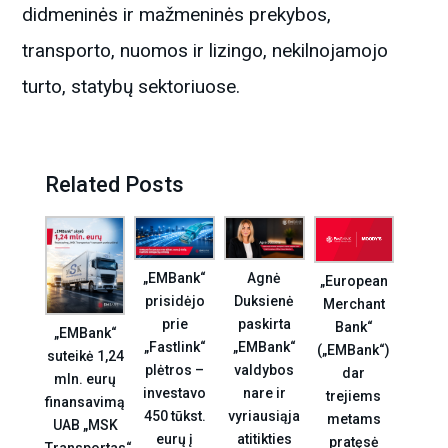
didmeninės ir mažmeninės prekybos,
transporto, nuomos ir lizingo, nekilnojamojo
turto, statybų sektoriuose.
Related Posts
Agnė
„EMBank“
„European
Duksienė
prisidėjo
Merchant
paskirta
prie
Bank“
„EMBank“
„EMBank“
„Fastlink“
(„EMBank“)
suteikė 1,24
valdybos
plėtros –
dar
mln. eurų
nare ir
investavo
trejiems
finansavimą
vyriausiąja
450 tūkst.
metams
UAB „MSK
atitikties
eurų į
pratęsė