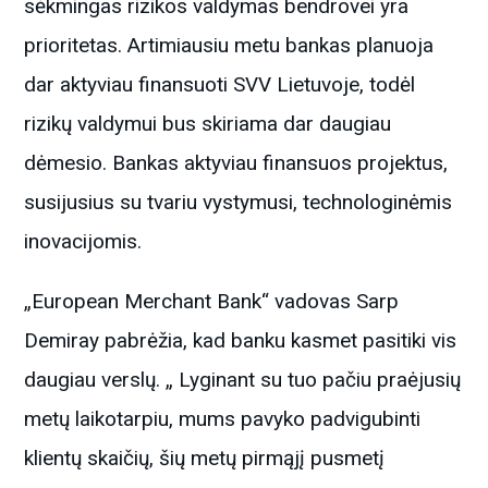
sėkmingas rizikos valdymas bendrovei yra
prioritetas. Artimiausiu metu bankas planuoja
dar aktyviau finansuoti SVV Lietuvoje, todėl
rizikų valdymui bus skiriama dar daugiau
dėmesio. Bankas aktyviau finansuos projektus,
susijusius su tvariu vystymusi, technologinėmis
inovacijomis.
„European Merchant Bank“ vadovas Sarp
Demiray pabrėžia, kad banku kasmet pasitiki vis
daugiau verslų. „ Lyginant su tuo pačiu praėjusių
metų laikotarpiu, mums pavyko padvigubinti
klientų skaičių, šių metų pirmąjį pusmetį