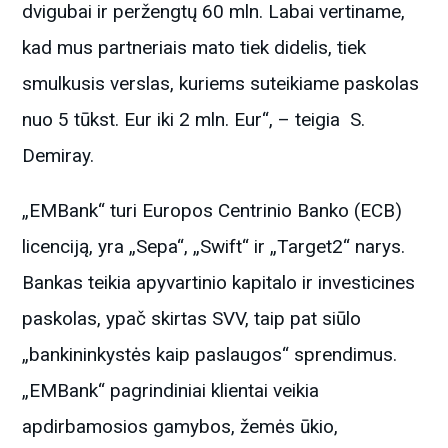
dvigubai ir peržengtų 60 mln. Labai vertiname,
kad mus partneriais mato tiek didelis, tiek
smulkusis verslas, kuriems suteikiame paskolas
nuo 5 tūkst. Eur iki 2 mln. Eur“, – teigia S.
Demiray.
„EMBank“ turi Europos Centrinio Banko (ECB)
licenciją, yra „Sepa“, „Swift“ ir „Target2“ narys.
Bankas teikia apyvartinio kapitalo ir investicines
paskolas, ypač skirtas SVV, taip pat siūlo
„bankininkystės kaip paslaugos“ sprendimus.
„EMBank“ pagrindiniai klientai veikia
apdirbamosios gamybos, žemės ūkio,