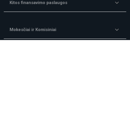
Kitos finansavimo paslaugos
Mokesčiai ir Komisiniai
Kampanijos
Apie mus
Teisinė informacija