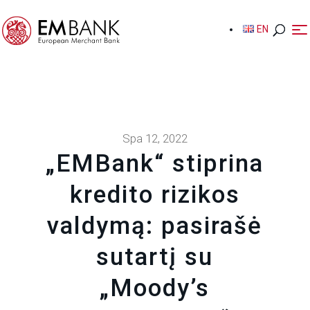
EN
EN
Spa 12, 2022
„EMBank“ stiprina
kredito rizikos
valdymą: pasirašė
sutartį su
„Moody’s