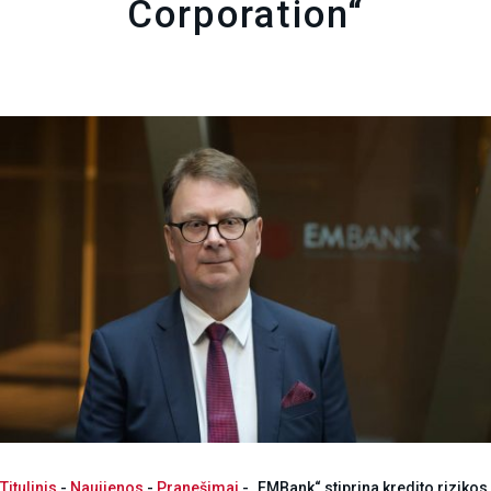
Corporation“
Titulinis
-
Naujienos
-
Pranešimai
-
„EMBank“ stiprina kredito rizikos