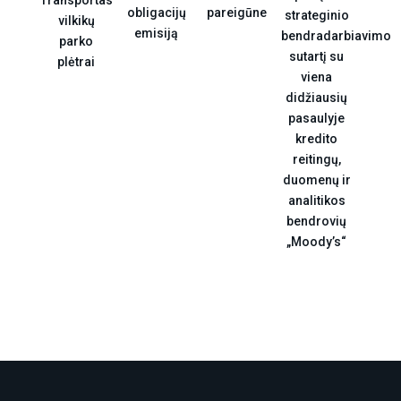
Transportas“
pareigūne
obligacijų
strateginio
vilkikų
emisiją
bendradarbiavimo
parko
sutartį su
plėtrai
viena
didžiausių
pasaulyje
kredito
reitingų,
duomenų ir
analitikos
bendrovių
„Moody’s“