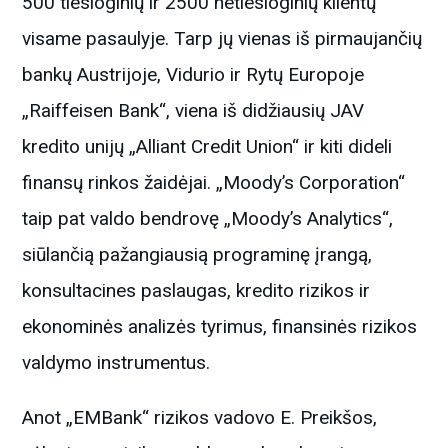
500 tiesioginių ir 2500 netiesioginių klientų
visame pasaulyje. Tarp jų vienas iš pirmaujančių
bankų Austrijoje, Vidurio ir Rytų Europoje
„Raiffeisen Bank“, viena iš didžiausių JAV
kredito unijų „Alliant Credit Union“ ir kiti dideli
finansų rinkos žaidėjai. „Moody’s Corporation“
taip pat valdo bendrovę „Moody’s Analytics“,
siūlančią pažangiausią programinę įrangą,
konsultacines paslaugas, kredito rizikos ir
ekonominės analizės tyrimus, finansinės rizikos
valdymo instrumentus.
Anot „EMBank“ rizikos vadovo E. Preikšos,