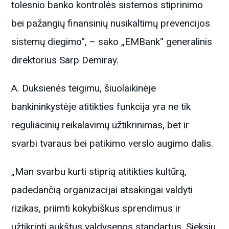
tolesnio banko kontrolės sistemos stiprinimo
bei pažangių finansinių nusikaltimų prevencijos
sistemų diegimo“, – sako „EMBank“ generalinis
direktorius Sarp Demiray.
A. Duksienės teigimu, šiuolaikinėje
bankininkystėje atitikties funkcija yra ne tik
reguliacinių reikalavimų užtikrinimas, bet ir
svarbi tvaraus bei patikimo verslo augimo dalis.
„Man svarbu kurti stiprią atitikties kultūrą,
padedančią organizacijai atsakingai valdyti
rizikas, priimti kokybiškus sprendimus ir
užtikrinti aukštus valdysenos standartus. Sieksiu