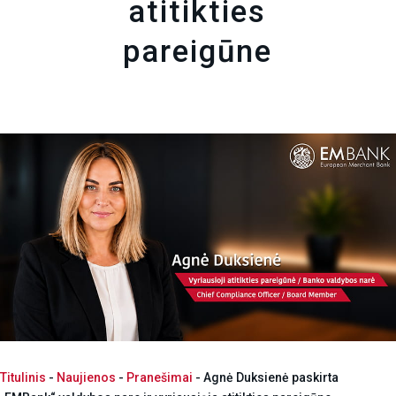
atitikties
pareigūne
Titulinis
-
Naujienos
-
Pranešimai
-
Agnė Duksienė paskirta