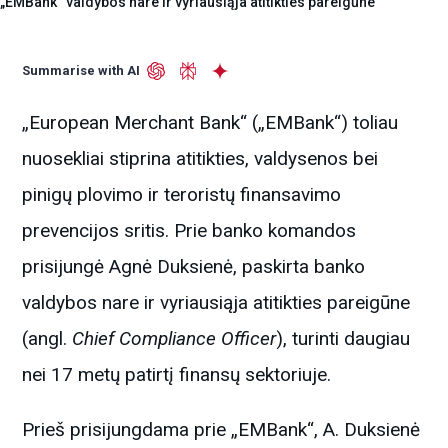
„EMBank“ valdybos nare ir vyriausiąja atitikties pareigūne
Summarise with AI
„European Merchant Bank“ („EMBank“) toliau
nuosekliai stiprina atitikties, valdysenos bei
pinigų plovimo ir teroristų finansavimo
prevencijos sritis. Prie banko komandos
prisijungė Agnė Duksienė, paskirta banko
valdybos nare ir vyriausiąja atitikties pareigūne
(angl.
Chief Compliance Officer
), turinti daugiau
nei 17 metų patirtį finansų sektoriuje.
Prieš prisijungdama prie „EMBank“, A. Duksienė