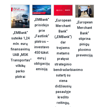
„EMBank“
„European
„European
prisidėjo
Merchant
Merchant
prie
Bank“
„EMBank“
Bank“
„Fastlink“
(„EMBank“)
suteikė 1,24
stiprina
plėtros –
dar
mln. eurų
pinigų
investavo
trejiems
finansavimą
plovimo
450 tūkst.
metams
UAB „MSK
prevenciją
eurų į
pratęsė
Transportas“
obligacijų
strateginio
vilkikų
emisiją
bendradarbiavimo
parko
sutartį su
plėtrai
viena
didžiausių
pasaulyje
kredito
reitingų,