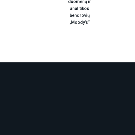
duomenų ir
analitikos
bendrovių
„Moody’s“