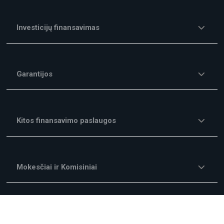
Investicijų finansavimas
Garantijos
Kitos finansavimo paslaugos
Mokesčiai ir Komisiniai
Kampanijos