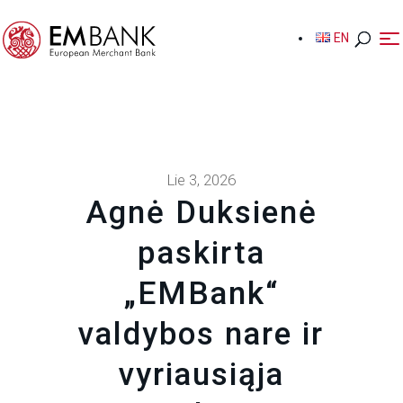
EN
EN
Lie 3, 2026
Agnė Duksienė
paskirta
„EMBank“
valdybos nare ir
vyriausiąja