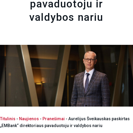
pavaduotoju ir
valdybos nariu
Titulinis
-
Naujienos
-
Pranešimai
-
Aurelijus Šveikauskas paskirtas
„EMBank“ direktoriaus pavaduotoju ir valdybos nariu