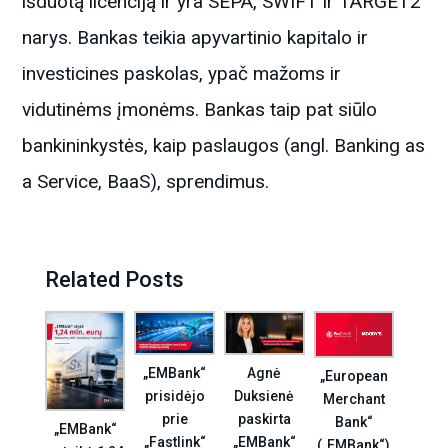
išduotą licenciją ir yra SEPA, SWIFT ir TARGET2
narys. Bankas teikia apyvartinio kapitalo ir
investicines paskolas, ypač mažoms ir
vidutinėms įmonėms. Bankas taip pat siūlo
bankininkystės, kaip paslaugos (angl. Banking as
a Service, BaaS), sprendimus.
Related Posts
Agnė
„EMBank“
„European
Duksienė
prisidėjo
Merchant
paskirta
prie
Bank“
„EMBank“
„EMBank“
„Fastlink“
(„EMBank“)