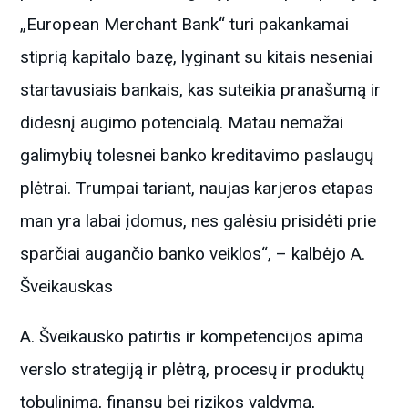
„European Merchant Bank“ turi pakankamai
stiprią kapitalo bazę, lyginant su kitais neseniai
startavusiais bankais, kas suteikia pranašumą ir
didesnį augimo potencialą. Matau nemažai
galimybių tolesnei banko kreditavimo paslaugų
plėtrai. Trumpai tariant, naujas karjeros etapas
man yra labai įdomus, nes galėsiu prisidėti prie
sparčiai augančio banko veiklos“, – kalbėjo A.
Šveikauskas
A. Šveikausko patirtis ir kompetencijos apima
verslo strategiją ir plėtrą, procesų ir produktų
tobulinimą, finansų bei rizikos valdymą,