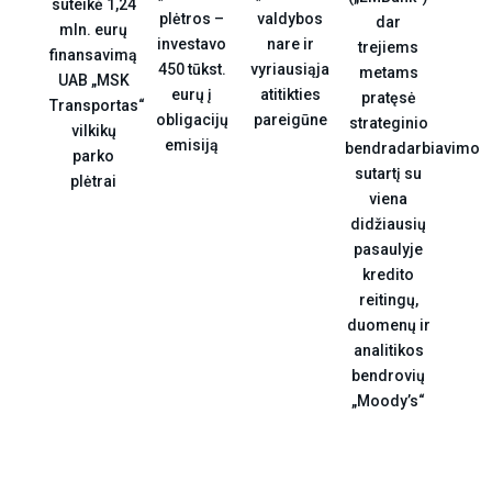
suteikė 1,24
valdybos
plėtros –
dar
mln. eurų
nare ir
investavo
trejiems
finansavimą
vyriausiąja
450 tūkst.
metams
UAB „MSK
atitikties
eurų į
pratęsė
Transportas“
pareigūne
obligacijų
strateginio
vilkikų
emisiją
bendradarbiavimo
parko
sutartį su
plėtrai
viena
didžiausių
pasaulyje
kredito
reitingų,
duomenų ir
analitikos
bendrovių
„Moody’s“