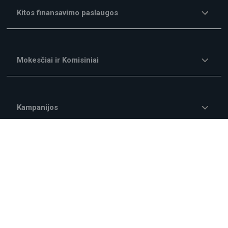
Kitos finansavimo paslaugos
Mokesčiai ir Komisiniai
Kampanijos
Apie mus
Teisinė informacija