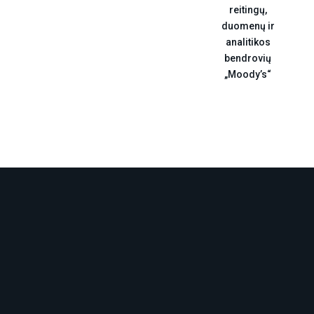
reitingų,
duomenų ir
analitikos
bendrovių
„Moody’s“