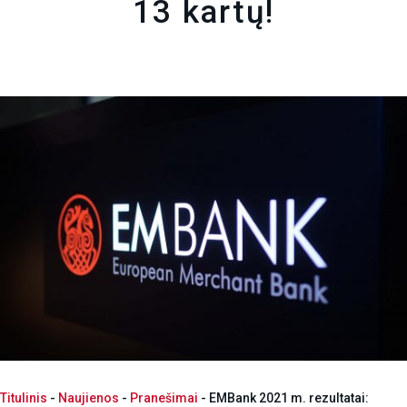
13 kartų!
Titulinis
-
Naujienos
-
Pranešimai
-
EMBank 2021 m. rezultatai: