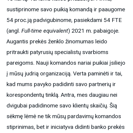
sustiprinome savo puikią komandą ir paaugome
54 proc.ją padvigubinome, pasiekdami 54 FTE
(angl.
Full-time equivalent
) 2021 m. pabaigoje.
Augantis prekės ženklo žinomumas leido
pritraukti patyrusių specialistų svarbioms
pareigoms. Nauji komandos nariai puikiai įsiliejo
į mūsų judrią organizaciją. Verta paminėti ir tai,
kad mums pavyko padidinti savo partnerių ir
korespondentų tinklą. Antra, mes daugiau nei
dvigubai padidinome savo klientų skaičių. Šią
sėkmę lėmė ne tik mūsų pardavimų komandos
stiprinimas, bet ir iniciatyva didinti banko prekės