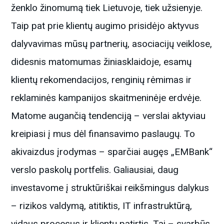
ženklo žinomumą tiek Lietuvoje, tiek užsienyje.
Taip pat prie klientų augimo prisidėjo aktyvus
dalyvavimas mūsų partnerių, asociacijų veiklose,
didesnis matomumas žiniasklaidoje, esamų
klientų rekomendacijos, renginių rėmimas ir
reklaminės kampanijos skaitmeninėje erdvėje.
Matome augančią tendenciją – verslai aktyviau
kreipiasi į mus dėl finansavimo paslaugų. To
akivaizdus įrodymas – sparčiai augęs „EMBank“
verslo paskolų portfelis. Galiausiai, daug
investavome į struktūriškai reikšmingus dalykus
– rizikos valdymą, atitiktis, IT infrastruktūrą,
vidaus procesus ir klientų patirtis. Tai – svarbūs