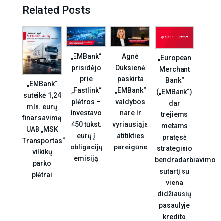
Related Posts
Agnė
„EMBank“
„European
Duksienė
prisidėjo
Merchant
paskirta
prie
Bank“
„EMBank“
„EMBank“
„Fastlink“
(„EMBank“)
suteikė 1,24
valdybos
plėtros –
dar
mln. eurų
nare ir
investavo
trejiems
finansavimą
vyriausiąja
450 tūkst.
metams
UAB „MSK
atitikties
eurų į
pratęsė
Transportas“
pareigūne
obligacijų
strateginio
vilkikų
emisiją
bendradarbiavimo
parko
sutartį su
plėtrai
viena
didžiausių
pasaulyje
kredito