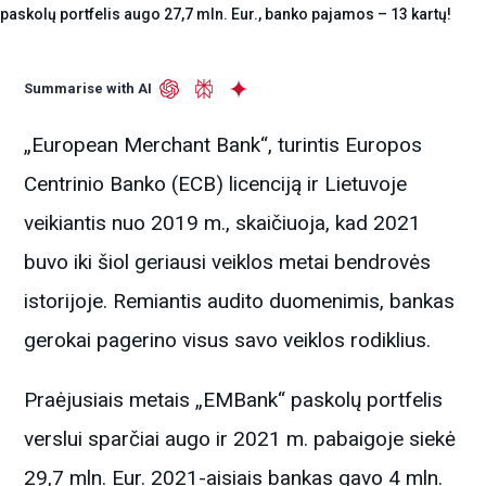
paskolų portfelis augo 27,7 mln. Eur., banko pajamos – 13 kartų!
Summarise with AI
„European Merchant Bank“, turintis Europos
Centrinio Banko (ECB) licenciją ir Lietuvoje
veikiantis nuo 2019 m., skaičiuoja, kad 2021
buvo iki šiol geriausi veiklos metai bendrovės
istorijoje. Remiantis audito duomenimis, bankas
gerokai pagerino visus savo veiklos rodiklius.
Praėjusiais metais „EMBank“ paskolų portfelis
verslui sparčiai augo ir 2021 m. pabaigoje siekė
29,7 mln. Eur. 2021-aisiais bankas gavo 4 mln.