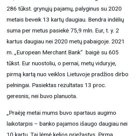
286 tūkst. grynųjų pajamų, palyginus su 2020
metais beveik 13 kartų daugiau. Bendra indėlių
suma per metus pasiekė 75,9 mln. Eur, t. y. 2
kartus daugiau nei 2020 metų pabaigoje. 2021
m. „European Merchant Bank“ baigė su 605
tūkst. Eur nuostoliu, o pernai, metų viduryje,
pirmą kartą nuo veiklos Lietuvoje pradžios dirbo
pelningai. Pasiektas rezultatas 13 proc.
geresnis, nei buvo planuota.
„Praėję metai mums buvo spartaus augimo
laikotarpis – banko pajamos išaugo daugiau nei
10 kartų. Tai lėmė kelios priežastys. Pirma,