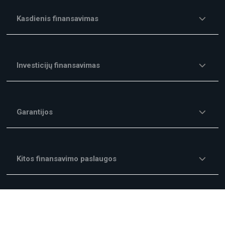
Kasdienis finansavimas
Investicijų finansavimas
Garantijos
Kitos finansavimo paslaugos
Mokesčiai ir Komisiniai