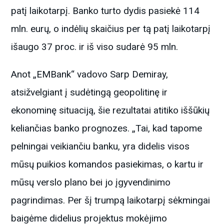
patį laikotarpį. Banko turto dydis pasiekė 114
mln. eurų, o indėlių skaičius per tą patį laikotarpį
išaugo 37 proc. ir iš viso sudarė 95 mln.
Anot „EMBank“ vadovo Sarp Demiray,
atsižvelgiant į sudėtingą geopolitinę ir
ekonominę situaciją, šie rezultatai atitiko iššūkių
keliančias banko prognozes. „Tai, kad tapome
pelningai veikiančiu banku, yra didelis visos
mūsų puikios komandos pasiekimas, o kartu ir
mūsų verslo plano bei jo įgyvendinimo
pagrindimas. Per šį trumpą laikotarpį sėkmingai
baigėme didelius projektus mokėjimo