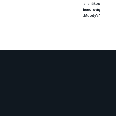
analitikos
bendrovių
„Moody’s“