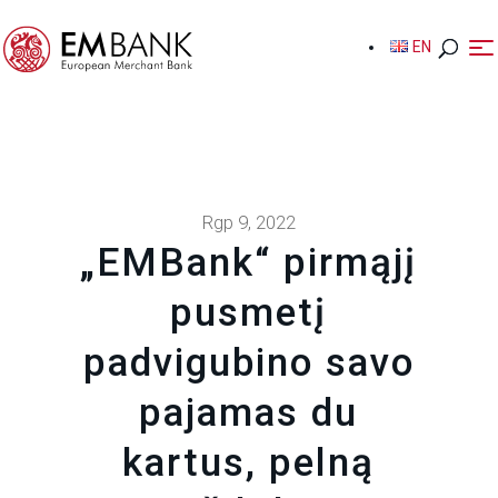
EN
EN
Rgp 9, 2022
„EMBank“ pirmąjį
pusmetį
padvigubino savo
pajamas du
kartus, pelną