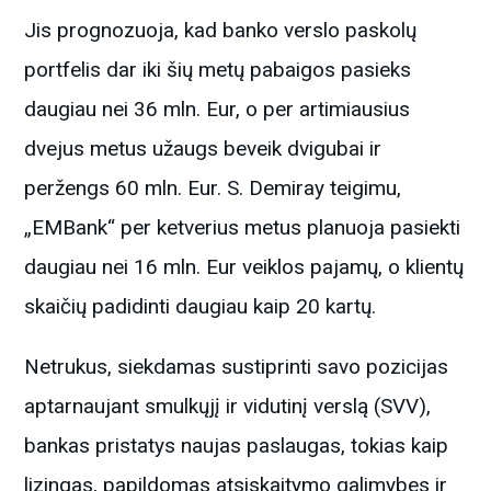
Jis prognozuoja, kad banko verslo paskolų
portfelis dar iki šių metų pabaigos pasieks
daugiau nei 36 mln. Eur, o per artimiausius
dvejus metus užaugs beveik dvigubai ir
peržengs 60 mln. Eur. S. Demiray teigimu,
„EMBank“ per ketverius metus planuoja pasiekti
daugiau nei 16 mln. Eur veiklos pajamų, o klientų
skaičių padidinti daugiau kaip 20 kartų.
Netrukus, siekdamas sustiprinti savo pozicijas
aptarnaujant smulkųjį ir vidutinį verslą (SVV),
bankas pristatys naujas paslaugas, tokias kaip
lizingas, papildomas atsiskaitymo galimybes ir