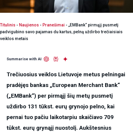
Titulinis
-
Naujienos
-
Pranešimai
-
„EMBank“ pirmąjį pusmetį
padvigubino savo pajamas du kartus, pelną uždirbo trečiaisiais
veiklos metais
Summarise with AI
Trečiuosius veiklos Lietuvoje metus pelningai
pradėjęs bankas „European Merchant Bank“
(„EMBank“) per pirmąjį šių metų pusmetį
uždirbo 131 tūkst. eurų grynojo pelno, kai
pernai tuo pačiu laikotarpiu skaičiavo 709
tūkst. eurų grynąjį nuostolį. Aukštesnius