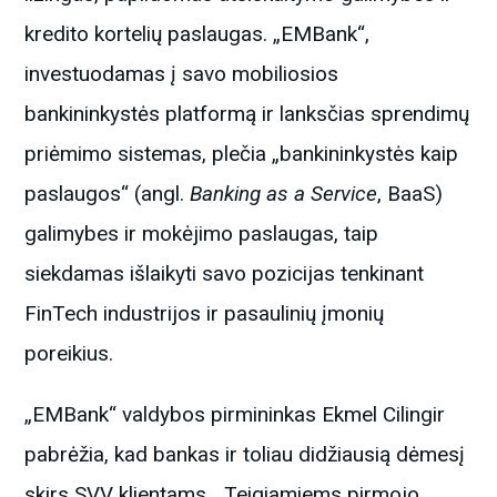
kredito kortelių paslaugas. „EMBank“,
investuodamas į savo mobiliosios
bankininkystės platformą ir lanksčias sprendimų
priėmimo sistemas, plečia „bankininkystės kaip
paslaugos“ (angl.
Banking as a Service
, BaaS)
galimybes ir mokėjimo paslaugas, taip
siekdamas išlaikyti savo pozicijas tenkinant
FinTech industrijos ir pasaulinių įmonių
poreikius.
„EMBank“ valdybos pirmininkas Ekmel Cilingir
pabrėžia, kad bankas ir toliau didžiausią dėmesį
skirs SVV klientams. „Teigiamiems pirmojo