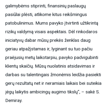
galimybėms stiprinti, finansinių paslaugų
pasiūlai plėsti, atlikome kitus reikšmingus
patobulinimus. Mums pavyko įtvirtinti užtikrintą
rizikų valdymą visais aspektais. Dėl rinkodaros
iniciatyvų dabar mūsų prekės ženklas daug
geriau atpažįstamas ir, lyginant su tuo pačiu
praėjusių metų laikotarpiu, pavyko padvigubinti
klientų skaičių. Mūsų nuolatinis atsidavimas ir
darbas su talentingais žmonėmis leidžia pasiekti
gerų rezultatų net ir neramiais laikais bei suteikia
jėgų laikytis ambicingų augimo tikslų“, – sakė S.
Demiray.