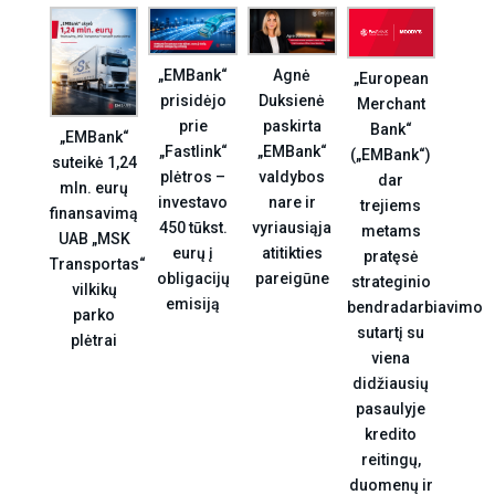
Agnė
„EMBank“
„European
Duksienė
prisidėjo
Merchant
paskirta
prie
Bank“
„EMBank“
„EMBank“
„Fastlink“
(„EMBank“)
suteikė 1,24
valdybos
plėtros –
dar
mln. eurų
nare ir
investavo
trejiems
finansavimą
vyriausiąja
450 tūkst.
metams
UAB „MSK
atitikties
eurų į
pratęsė
Transportas“
pareigūne
obligacijų
strateginio
vilkikų
emisiją
bendradarbiavimo
parko
sutartį su
plėtrai
viena
didžiausių
pasaulyje
kredito
reitingų,
duomenų ir