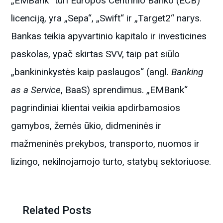
„EMBank“ turi Europos Centrinio Banko (ECB)
licenciją, yra „Sepa“, „Swift“ ir „Target2“ narys.
Bankas teikia apyvartinio kapitalo ir investicines
paskolas, ypač skirtas SVV, taip pat siūlo
„bankininkystės kaip paslaugos“ (angl.
Banking
as a Service
, BaaS) sprendimus. „EMBank“
pagrindiniai klientai veikia apdirbamosios
gamybos, žemės ūkio, didmeninės ir
mažmeninės prekybos, transporto, nuomos ir
lizingo, nekilnojamojo turto, statybų sektoriuose.
Related Posts