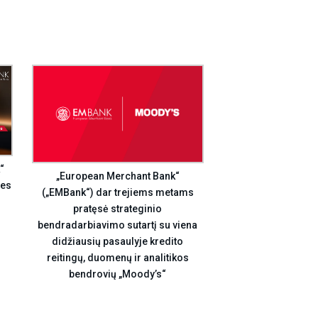
“
„European Merchant Bank“
ies
(„EMBank“) dar trejiems metams
pratęsė strateginio
bendradarbiavimo sutartį su viena
didžiausių pasaulyje kredito
reitingų, duomenų ir analitikos
bendrovių „Moody’s“