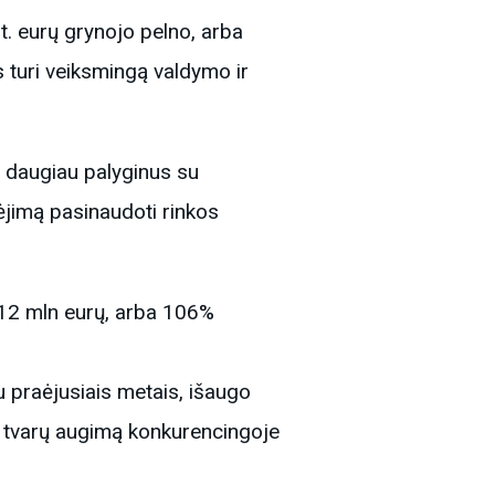
. eurų grynojo pelno, arba
s turi veiksmingą valdymo ir
 daugiau palyginus su
jimą pasinaudoti rinkos
412 mln eurų, arba 106%
u praėjusiais metais, išaugo
ti tvarų augimą konkurencingoje