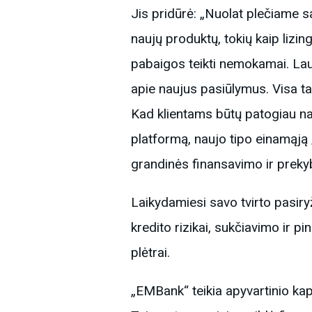
Jis pridūrė: „Nuolat plečiame s
naujų produktų, tokių kaip lizi
pabaigos teikti nemokamai. Lau
apie naujus pasiūlymus. Visa tai
Kad klientams būtų patogiau na
platformą, naujo tipo einamąją 
grandinės finansavimo ir prek
Laikydamiesi savo tvirto pasir
kredito rizikai, sukčiavimo ir p
plėtrai.
„EMBank“ teikia apyvartinio kapit