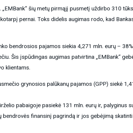
. „EMBank“ šių metų pirmąjį pusmetį uždirbo 310 tūkst
ikotarpį pernai. Toks didelis augimas rodo, kad Banka
anko bendrosios pajamos siekia 4,271 mln. eurų – 38%
čiu. Šis įspūdingas augimas patvirtina „EMBank“ gebė
vo klientams.
 pusmečio grynosios palūkanų pajamos (GPP) siekė 1,
irželio pabaigoje pasiekė 131 mln. eurų ir, palyginus s
ų bendrovės finansinį pagrindą ir jos gebėjimą skatin