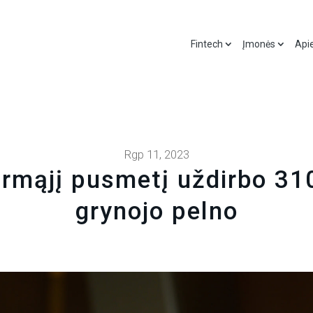
Fintech
Įmonės
Api
Rgp 11, 2023
rmąjį pusmetį uždirbo 310
grynojo pelno