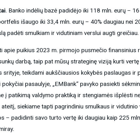
tai
. Banko indėlių bazė padidėjo iki 118 mln. eurų – 1
 portfelis išaugo iki 33,4 mln. eurų – 40% daugiau nei 2
ą padėti smulkiam ir vidutiniam verslui augti greičiau.
 apie puikius 2023 m. pirmojo pusmečio finansinius rez
nkų darbą, taip pat mūsų strateginę viziją kurti vertę
s srityje, teikdami aukščiausios kokybės paslaugas ir 
i pokyčiai pasaulyje, „EMBank“ pavyko pasiekti sėkming
 patikimą valdymo praktiką ir stengiamės išplėsti ne 
ateitį, siekiame tapti pagrindiniu smulkaus ir vidutinio
os – padidinti savo turto vertę iki daugiau kaip 225 ml
miray.