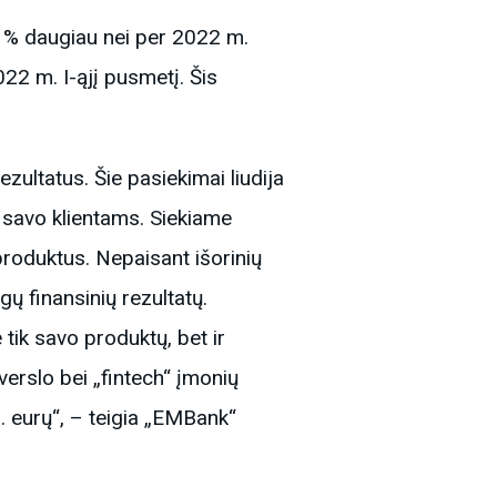
6 % daugiau nei per 2022 m.
022 m. I-ąjį pusmetį. Šis
ultatus. Šie pasiekimai liudija
 savo klientams. Siekiame
produktus. Nepaisant išorinių
ų finansinių rezultatų.
tik savo produktų, bet ir
 verslo bei „fintech“ įmonių
n. eurų“, – teigia „EMBank“