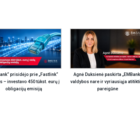
Agnė Duksienė paskirta „EMBank
nk“ prisidėjo prie „Fastlink“
valdybos nare ir vyriausiąja atitikt
s – investavo 450 tūkst. eurų į
pareigūne
obligacijų emisiją