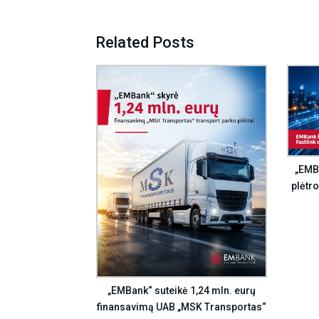
Related Posts
„EMBa
plėtro
„EMBank“ suteikė 1,24 mln. eurų
finansavimą UAB „MSK Transportas“