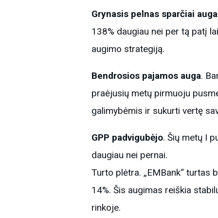
Grynasis pelnas sparčiai auga
138% daugiau nei per tą patį la
augimo strategiją.
Bendrosios pajamos auga
. B
praėjusių metų pirmuoju pusme
galimybėmis ir sukurti vertę sa
GPP padvigubėjo
. Šių metų I
daugiau nei pernai.
Turto plėtra. „EMBank“ turtas b
14%. Šis augimas reiškia stabil
rinkoje.