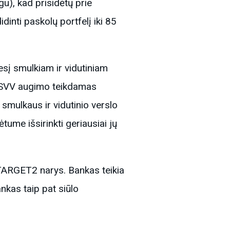
u), kad prisidėtų prie
inti paskolų portfelį iki 85
esį smulkiam ir vidutiniam
ie SVV augimo teikdamas
smulkaus ir vidutinio verslo
ume išsirinkti geriausiai jų
 TARGET2 narys. Bankas teikia
nkas taip pat siūlo