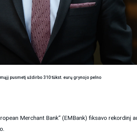
mąjį pusmetį uždirbo 310 tūkst. eurų grynojo pelno
ropean Merchant Bank“ (EMBank) fiksavo rekordinį aug
o.