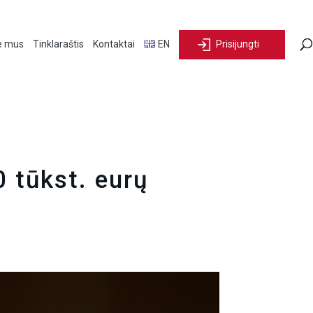
e mus
Tinklaraštis
Kontaktai
EN
Prisijungti
 tūkst. eurų