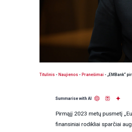
Titulinis
-
Naujienos
-
Pranešimai
-
„EMBank“ pir
Summarise with AI
Pirmąjį 2023 metų pusmetį „Eu
finansiniai rodikliai sparčiai aug