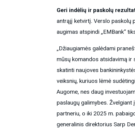
Geri indėlių ir paskolų rezulta
antrąjį ketvirtį. Verslo paskolų
augimas atspindi „EMBank“ tiksl
„Džiaugiamės galėdami pranešti
mūsų komandos atsidavimą ir su
skatinti naujoves bankininkystė
veiksnių, kuriuos lėmė sudėting
Augome, nes daug investuojame į
paslaugų galimybes. Žvelgiant į 
partneriu, o iki 2025 m. pabaig
generalinis direktorius Sarp De