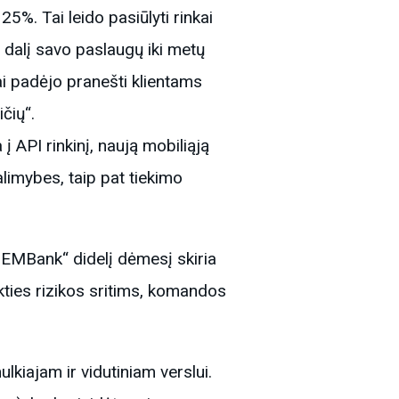
%. Tai leido pasiūlyti rinkai
 dalį savo paslaugų iki metų
i padėjo pranešti klientams
čių“.
API rinkinį, naują mobiliąją
limybes, taip pat tiekimo
„EMBank“ didelį dėmesį skiria
ikties rizikos sritims, komandos
ulkiajam ir vidutiniam verslui.