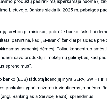
savimo produktų pasirinkimą išperkamąja nuoma (lizing
gimo Lietuvoje. Bankas siekia iki 2025 m. pabaigos padid
ojų tarybos pirmininkas, pabrėžė banko išskirtinį dėm
zultatai patvirtina, kad „EMBank“ ženkliai prisideda pr
 skirdamas asmeninį dėmesį. Toliau koncentruojamės į 
indami savo produktų ir mokėjimų galimybes, kad padėt
nius sprendimus“.
o banko (ECB) išduotą licenciją ir yra SEPA, SWIFT ir
cines paskolas, ypač mažoms ir vidutinėms įmonėms. Ba
 (angl. Banking as a Service, BaaS), sprendimus.