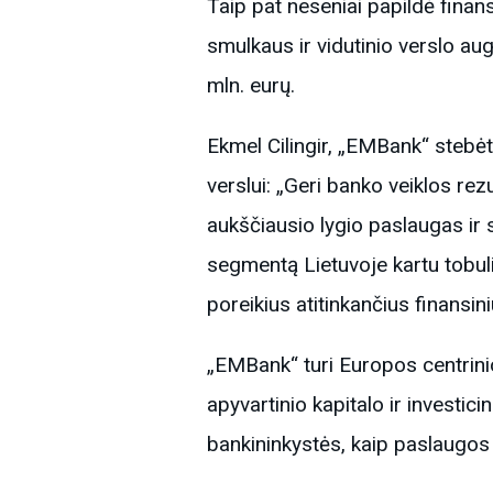
Taip pat neseniai papildė finan
smulkaus ir vidutinio verslo au
mln. eurų.
Ekmel Cilingir, „EMBank“ stebėt
verslui: „Geri banko veiklos re
aukščiausio lygio paslaugas ir
segmentą Lietuvoje kartu tobul
poreikius atitinkančius finansi
„EMBank“ turi Europos centrini
apyvartinio kapitalo ir investi
bankininkystės, kaip paslaugos