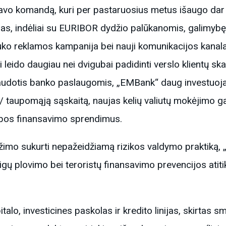
avo komandą, kuri per pastaruosius metus išaugo dar 25
ngas, indėliai su EURIBOR dydžio palūkanomis, galimybę
ko reklamos kampanija bei nauji komunikacijos kanala
 leido daugiau nei dvigubai padidinti verslo klientų skai
udotis banko paslaugomis, „EMBank“ daug investuoja į 
/ taupomąją sąskaitą, naujas kelių valiutų mokėjimo ga
ybos finansavimo sprendimus.
yžimo sukurti nepažeidžiamą rizikos valdymo praktiką, 
inigų plovimo bei teroristų finansavimo prevencijos atit
alo, investicines paskolas ir kredito linijas, skirtas sm