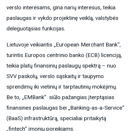
verslo interesams, gina narių interesus, teikia
paslaugas ir vykdo projektinę veiklą, valstybės
deleguotąsias funkcijas.
Lietuvoje veikiantis „European Merchant Bank“,
turintis Europos centrinio banko (ECB) licenciją,
teikia platų finansinių paslaugų spektrą – nuo
SVV paskolų, verslo sąskaitų ir taupymo
sprendimų iki vietinių ir tarptautinių mokėjimų.
Be to, „EMBank“ siūlo pažangias įterptąsias
finansines paslaugas bei „Banking-as-a-Service“
(BaaS) infrastruktūrą, specialiai pritaikytą
„fintech“ įmonių poreikiams.