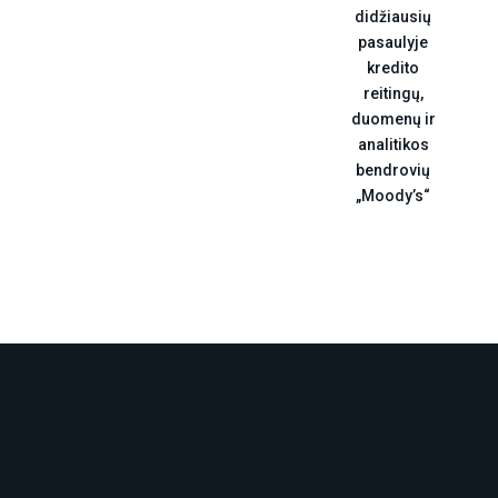
didžiausių
pasaulyje
kredito
reitingų,
duomenų ir
analitikos
bendrovių
„Moody’s“