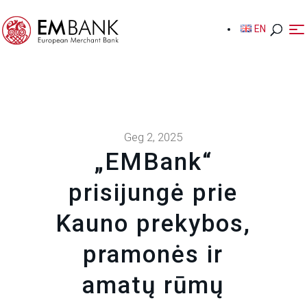
EN
EN
Geg 2, 2025
„EMBank“
prisijungė prie
Kauno prekybos,
pramonės ir
amatų rūmų