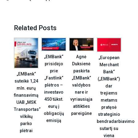
Related Posts
Agnė
„EMBank“
„European
Duksienė
prisidėjo
Merchant
paskirta
prie
Bank“
„EMBank“
„EMBank“
„Fastlink“
(„EMBank“)
suteikė 1,24
valdybos
plėtros –
dar
mln. eurų
nare ir
investavo
trejiems
finansavimą
vyriausiąja
450 tūkst.
metams
UAB „MSK
atitikties
eurų į
pratęsė
Transportas“
pareigūne
obligacijų
strateginio
vilkikų
emisiją
bendradarbiavimo
parko
sutartį su
plėtrai
viena