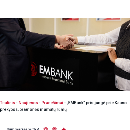
Titulinis
-
Naujienos
-
Pranešimai
-
„EMBank“ prisijungė prie Kauno
prekybos, pramonės ir amatų rūmų
Summarise with AI