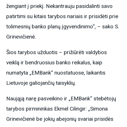
žengiant į priekį. Nekantrauju pasidalinti savo
patirtimi su kitais tarybos nariais ir prisidėti prie
tolimesnių banko planų įgyvendinimo“, – sako S.
Grinevičienė.
Šios tarybos užduotis – prižiūrėti valdybos
veiklą ir bendruosius banko reikalus, kaip
numatyta „EMBank“ nuostatuose, laikantis
Lietuvoje galiojančių taisyklių.
Naująją narę pasveikino ir „EMBank“ stebėtojų
tarybos pirmininkas Ekmel Cilingir: „Simona
Grinevičienė be jokių abejonių svariai prisidės