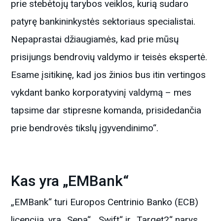
prie stebėtojų tarybos veiklos, kurią sudaro
patyrę bankininkystės sektoriaus specialistai.
Nepaprastai džiaugiamės, kad prie mūsų
prisijungs bendrovių valdymo ir teisės ekspertė.
Esame įsitikinę, kad jos žinios bus itin vertingos
vykdant banko korporatyvinį valdymą – mes
tapsime dar stipresne komanda, prisidedančia
prie bendrovės tikslų įgyvendinimo“.
Kas yra „EMBank“
„EMBank“ turi Europos Centrinio Banko (ECB)
licenciją, yra „Sepa“, „Swift“ ir „Target2“ narys.