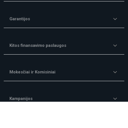
Garantijos
Kitos finansavimo paslaugos
Mokesčiai ir Komisiniai
Kampanijos
Apie mus