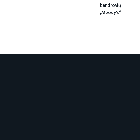
bendrovių
„Moody’s“