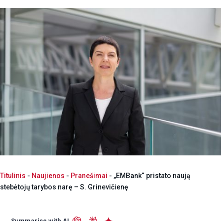
Titulinis
-
Naujienos
-
Pranešimai
-
„EMBank“ pristato naują
stebėtojų tarybos narę – S. Grinevičienę
Summarise with AI