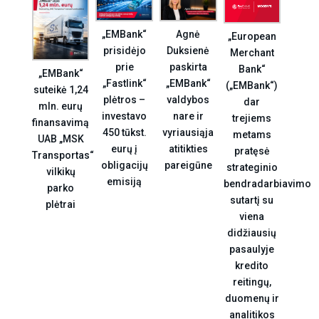
Agnė
„EMBank“
„European
Duksienė
prisidėjo
Merchant
paskirta
prie
Bank“
„EMBank“
„EMBank“
„Fastlink“
(„EMBank“)
suteikė 1,24
valdybos
plėtros –
dar
mln. eurų
nare ir
investavo
trejiems
finansavimą
vyriausiąja
450 tūkst.
metams
UAB „MSK
atitikties
eurų į
pratęsė
Transportas“
pareigūne
obligacijų
strateginio
vilkikų
emisiją
bendradarbiavimo
parko
sutartį su
plėtrai
viena
didžiausių
pasaulyje
kredito
reitingų,
duomenų ir
analitikos