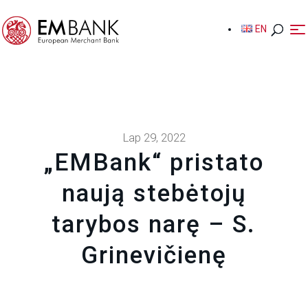
EN
EN
Lap 29, 2022
„EMBank“ pristato
naują stebėtojų
tarybos narę – S.
Grinevičienę