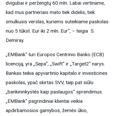
dvigubai ir peržengtų 60 mln. Labai vertiname,
kad mus partneriais mato tiek didelis, tiek
smulkusis verslas, kuriems suteikiame paskolas
nuo 5 tūkst. Eur iki 2 mln. Eur“, – teigia S.
Demiray.
„EMBank“ turi Europos Centrinio Banko (ECB)
licenciją, yra „Sepa“, „Swift“ ir „Target2“ narys.
Bankas teikia apyvartinio kapitalo ir investicines
paskolas, ypač skirtas SVV, taip pat siūlo
„bankininkystės kaip paslaugos“ sprendimus.
„EMBank“ pagrindiniai klientai veikia
apdirbamosios gamybos, žemės ūkio,