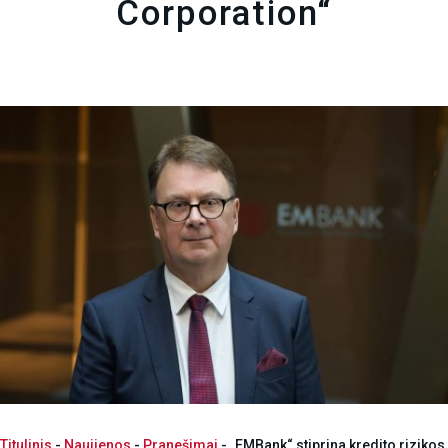
Corporation“
Titulinis
-
Naujienos
-
Pranešimai
-
„EMBank“ stiprina kredito rizikos