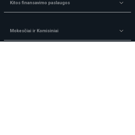
Kitos finansavimo paslaugos
Mokesčiai ir Komisiniai
Kampanijos
Apie mus
Teisinė informacija