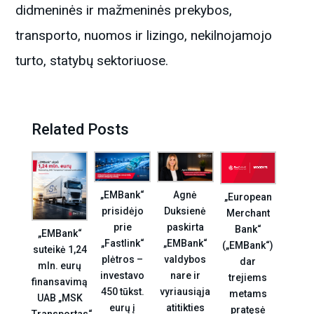
didmeninės ir mažmeninės prekybos,
transporto, nuomos ir lizingo, nekilnojamojo
turto, statybų sektoriuose.
Related Posts
Agnė
„EMBank“
„European
Duksienė
prisidėjo
Merchant
paskirta
prie
Bank“
„EMBank“
„EMBank“
„Fastlink“
(„EMBank“)
suteikė 1,24
valdybos
plėtros –
dar
mln. eurų
nare ir
investavo
trejiems
finansavimą
vyriausiąja
450 tūkst.
metams
UAB „MSK
atitikties
eurų į
pratęsė