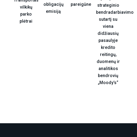
Transportas“
pareigūne
obligacijų
strateginio
vilkikų
emisiją
bendradarbiavimo
parko
sutartį su
plėtrai
viena
didžiausių
pasaulyje
kredito
reitingų,
duomenų ir
analitikos
bendrovių
„Moody’s“