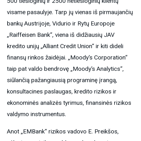
500 tiesioginių ir 2500 netiesioginių klientų
visame pasaulyje. Tarp jų vienas iš pirmaujančių
bankų Austrijoje, Vidurio ir Rytų Europoje
„Raiffeisen Bank“, viena iš didžiausių JAV
kredito unijų „Alliant Credit Union“ ir kiti dideli
finansų rinkos žaidėjai. „Moody’s Corporation“
taip pat valdo bendrovę „Moody’s Analytics“,
siūlančią pažangiausią programinę įrangą,
konsultacines paslaugas, kredito rizikos ir
ekonominės analizės tyrimus, finansinės rizikos
valdymo instrumentus.
Anot „EMBank“ rizikos vadovo E. Preikšos,