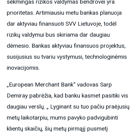
sėkmingas rizikos valdymas bendrovei yra
prioritetas. Artimiausiu metu bankas planuoja
dar aktyviau finansuoti SVV Lietuvoje, todėl
rizikų valdymui bus skiriama dar daugiau
dėmesio. Bankas aktyviau finansuos projektus,
susijusius su tvariu vystymusi, technologinėmis
inovacijomis.
„European Merchant Bank“ vadovas Sarp
Demiray pabrėžia, kad banku kasmet pasitiki vis
daugiau verslų. „ Lyginant su tuo pačiu praėjusių
metų laikotarpiu, mums pavyko padvigubinti
klientų skaičių, šių metų pirmąjį pusmetį