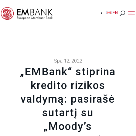
EN
EN
Spa 12, 2022
„EMBank“ stiprina
kredito rizikos
valdymą: pasirašė
sutartį su
„Moody’s