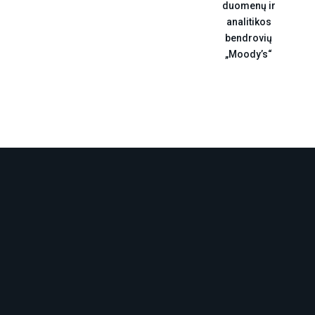
duomenų ir
analitikos
bendrovių
„Moody’s“