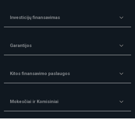
Investicijų finansavimas
Garantijos
Kitos finansavimo paslaugos
Mokesčiai ir Komisiniai
Kampanijos