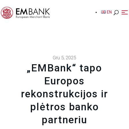
EN
EN
Gru 5, 2025
„EMBank“ tapo
Europos
rekonstrukcijos ir
plėtros banko
partneriu