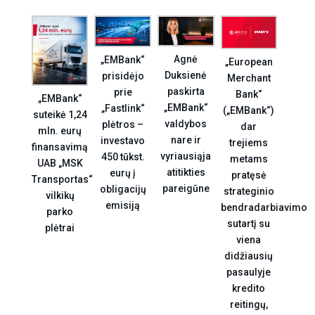
Agnė
„EMBank“
„European
Duksienė
prisidėjo
Merchant
paskirta
prie
Bank“
„EMBank“
„EMBank“
„Fastlink“
(„EMBank“)
suteikė 1,24
valdybos
plėtros –
dar
mln. eurų
nare ir
investavo
trejiems
finansavimą
vyriausiąja
450 tūkst.
metams
UAB „MSK
atitikties
eurų į
pratęsė
Transportas“
pareigūne
obligacijų
strateginio
vilkikų
emisiją
bendradarbiavimo
parko
sutartį su
plėtrai
viena
didžiausių
pasaulyje
kredito
reitingų,