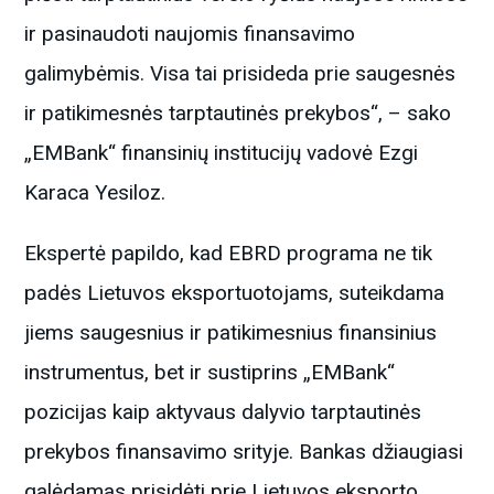
ir pasinaudoti naujomis finansavimo
galimybėmis. Visa tai prisideda prie saugesnės
ir patikimesnės tarptautinės prekybos“, – sako
„EMBank“ finansinių institucijų vadovė Ezgi
Karaca Yesiloz.
Ekspertė papildo, kad EBRD programa ne tik
padės Lietuvos eksportuotojams, suteikdama
jiems saugesnius ir patikimesnius finansinius
instrumentus, bet ir sustiprins „EMBank“
pozicijas kaip aktyvaus dalyvio tarptautinės
prekybos finansavimo srityje. Bankas džiaugiasi
galėdamas prisidėti prie Lietuvos eksporto