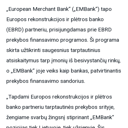
„European Merchant Bank“ („EMBank“) tapo
Europos rekonstrukcijos ir plėtros banko
(EBRD) partneriu, prisijungdamas prie EBRD
prekybos finansavimo programos. Ši programa
skirta užtikrinti saugesnius tarptautinius
atsiskaitymus tarp įmonių iš besivystančių rinkų,
o „EMBank“ joje veiks kaip bankas, patvirtinantis
prekybos finansavimo sandorius.
„Tapdami Europos rekonstrukcijos ir plėtros
banko partneriu tarptautinės prekybos srityje,
žengiame svarbų žingsnį stiprinant „EMBank“
pozicijas tiek Lietuvoje, tiek užsienyje. Šis