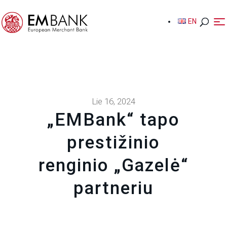
EN
EN
Lie 16, 2024
„EMBank“ tapo
prestižinio
renginio „Gazelė“
partneriu