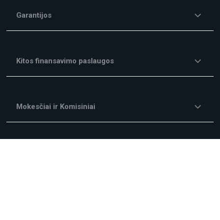
Garantijos
Kitos finansavimo paslaugos
Mokesčiai ir Komisiniai
Kampanijos
Apie mus