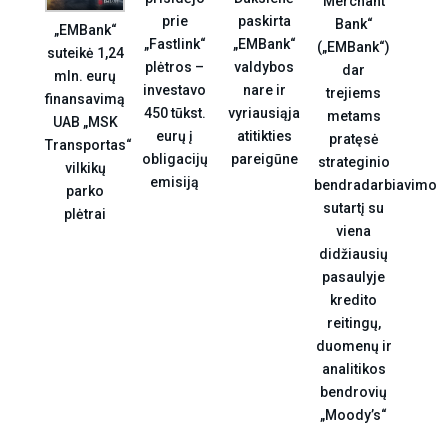
Merchant
paskirta
prie
Bank“
„EMBank“
„EMBank“
„Fastlink“
(„EMBank“)
suteikė 1,24
valdybos
plėtros –
dar
mln. eurų
nare ir
investavo
trejiems
finansavimą
vyriausiąja
450 tūkst.
metams
UAB „MSK
atitikties
eurų į
pratęsė
Transportas“
pareigūne
obligacijų
strateginio
vilkikų
emisiją
bendradarbiavimo
parko
sutartį su
plėtrai
viena
didžiausių
pasaulyje
kredito
reitingų,
duomenų ir
analitikos
bendrovių
„Moody’s“