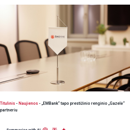
Titulinis
-
Naujienos
-
„EMBank“ tapo prestižinio renginio „Gazelė“
partneriu
Summarise with AI