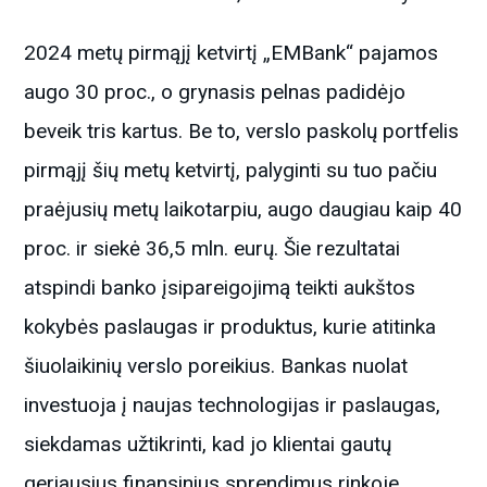
2024 metų pirmąjį ketvirtį „EMBank“ pajamos
augo 30 proc., o grynasis pelnas padidėjo
beveik tris kartus. Be to, verslo paskolų portfelis
pirmąjį šių metų ketvirtį, palyginti su tuo pačiu
praėjusių metų laikotarpiu, augo daugiau kaip 40
proc. ir siekė 36,5 mln. eurų. Šie rezultatai
atspindi banko įsipareigojimą teikti aukštos
kokybės paslaugas ir produktus, kurie atitinka
šiuolaikinių verslo poreikius. Bankas nuolat
investuoja į naujas technologijas ir paslaugas,
siekdamas užtikrinti, kad jo klientai gautų
geriausius finansinius sprendimus rinkoje.