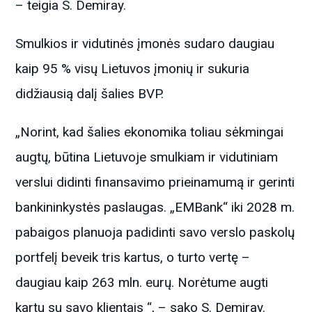
– teigia S. Demiray.
Smulkios ir vidutinės įmonės sudaro daugiau
kaip 95 % visų Lietuvos įmonių ir sukuria
didžiausią dalį šalies BVP.
„Norint, kad šalies ekonomika toliau sėkmingai
augtų, būtina Lietuvoje smulkiam ir vidutiniam
verslui didinti finansavimo prieinamumą ir gerinti
bankininkystės paslaugas. „EMBank“ iki 2028 m.
pabaigos planuoja padidinti savo verslo paskolų
portfelį beveik tris kartus, o turto vertę –
daugiau kaip 263 mln. eurų. Norėtume augti
kartu su savo klientais “, – sako S. Demiray.