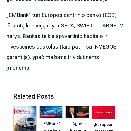
„EMBank“ turi Europos centrinio banko (ECB)
išduotą licenciją ir yra SEPA, SWIFT ir TARGET2
narys. Bankas teikia apyvartinio kapitalo ir
investicines paskolas (taip pat ir su INVEGOS
garantija), ypač mažoms ir vidutinėms
įmonėms.
Related Posts
Agnė
„EMBank“
„European
Duksienė
prisidėjo