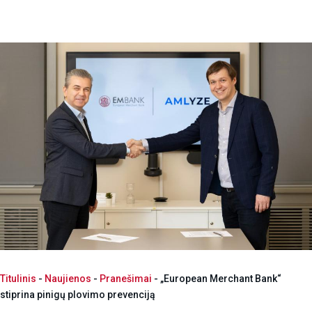
Titulinis
-
Naujienos
-
Pranešimai
-
„European Merchant Bank“
stiprina pinigų plovimo prevenciją