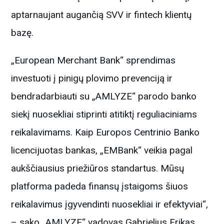
aptarnaujant augančią SVV ir fintech klientų
bazę.
„European Merchant Bank“ sprendimas
investuoti į pinigų plovimo prevenciją ir
bendradarbiauti su „AMLYZE“ parodo banko
siekį nuosekliai stiprinti atitiktį reguliaciniams
reikalavimams. Kaip Europos Centrinio Banko
licencijuotas bankas, „EMBank“ veikia pagal
aukščiausius priežiūros standartus. Mūsų
platforma padeda finansų įstaigoms šiuos
reikalavimus įgyvendinti nuosekliai ir efektyviai“,
– sako „AMLYZE“ vadovas Gabrielius Erikas