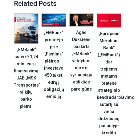
Related Posts
Agnė
„EMBank“
„European
Duksienė
prisidėjo
Merchant
paskirta
prie
Bank“
„EMBank“
„EMBank“
„Fastlink“
(„EMBank“)
suteikė 1,24
valdybos
plėtros –
dar
mln. eurų
nare ir
investavo
trejiems
finansavimą
vyriausiąja
450 tūkst.
metams
UAB „MSK
atitikties
eurų į
pratęsė
Transportas“
pareigūne
obligacijų
strateginio
vilkikų
emisiją
bendradarbiavimo
parko
sutartį su
plėtrai
viena
didžiausių
pasaulyje
kredito