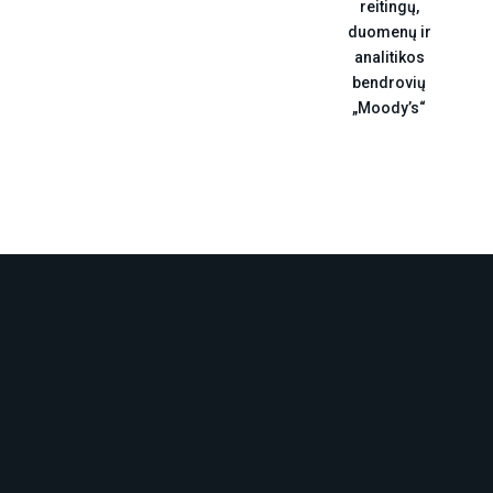
reitingų,
duomenų ir
analitikos
bendrovių
„Moody’s“