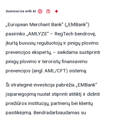
Summarise with AI
„European Merchant Bank“ („EMBank“)
pasirinko „AMLYZE“ – RegTech bendrovę,
įkurtą buvusių reguliuotojų ir pinigų plovimo
prevencijos ekspertų, – siekdama sustiprinti
pinigų plovimo ir teroristų finansavimo
prevencijos (angl. AML/CFT) sistemą.
Ši strateginė investicija pabrėžia „EMBank“
įsipareigojimą nuolat stiprinti atitiktį ir didinti
priežiūros institucijų, partnerių bei klientų
pasitikėjimą. Bendradarbiaudamas su