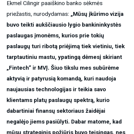
Ekmel Cilingir paaiškino banko sėkmės
priežastis, nurodydamas:
„Mūsų įkūrimo vizija
buvo teikti aukščiausio lygio bankininkystės
paslaugas įmonėms, kurios prie tokių
paslaugų turi ribotą priėjimą tiek vietiniu, tiek
tarptautiniu mastu, ypatingą dėmesį skiriant
„Fintech“ ir MVĮ. Šiuo tikslu mes subūrėme
aktyvią ir patyrusią komandą, kuri naudoja
naujausias technologijas ir teikia savo
klientams platų paslaugų spektrą, kurio
dabartiniai finansų sektoriaus žaidėjai
negalėjo jiems pasiūlyti. Dabar matome, kad
mūsų strateginis požiūris buvo teisingas, nes