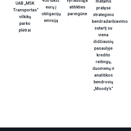
vyriausiąja
450 tūkst.
metams
UAB „MSK
atitikties
eurų į
pratęsė
Transportas“
pareigūne
obligacijų
strateginio
vilkikų
emisiją
bendradarbiavimo
parko
sutartį su
plėtrai
viena
didžiausių
pasaulyje
kredito
reitingų,
duomenų ir
analitikos
bendrovių
„Moody’s“