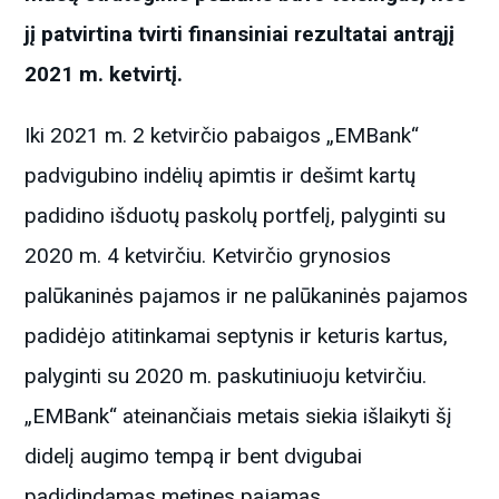
jį patvirtina tvirti finansiniai rezultatai antrąjį
2021 m. ketvirtį.
Iki 2021 m. 2 ketvirčio pabaigos „EMBank“
padvigubino indėlių apimtis ir dešimt kartų
padidino išduotų paskolų portfelį, palyginti su
2020 m. 4 ketvirčiu. Ketvirčio grynosios
palūkaninės pajamos ir ne palūkaninės pajamos
padidėjo atitinkamai septynis ir keturis kartus,
palyginti su 2020 m. paskutiniuoju ketvirčiu.
„EMBank“ ateinančiais metais siekia išlaikyti šį
didelį augimo tempą ir bent dvigubai
padidindamas metines pajamas.