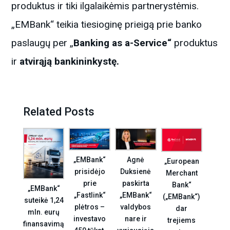
produktus ir tiki ilgalaikėmis partnerystėmis.
„EMBank“ teikia tiesioginę prieigą prie banko
paslaugų per „
Banking as a-Service“
produktus
ir
atvirąją bankininkystę.
Related Posts
Agnė
„EMBank“
„European
Duksienė
prisidėjo
Merchant
paskirta
prie
Bank“
„EMBank“
„EMBank“
„Fastlink“
(„EMBank“)
suteikė 1,24
valdybos
plėtros –
dar
mln. eurų
nare ir
investavo
trejiems
finansavimą