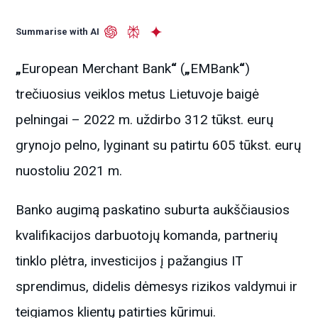
Summarise with AI
„
European Merchant Bank
“
(
„
EMBank
“
)
trečiuosius veiklos metus Lietuvoje baigė
pelningai – 2022 m. uždirbo 312 tūkst. eurų
grynojo pelno, lyginant su patirtu 605 tūkst. eurų
nuostoliu 2021 m.
Banko augimą paskatino suburta aukščiausios
kvalifikacijos darbuotojų komanda, partnerių
tinklo plėtra, investicijos į pažangius IT
sprendimus, didelis dėmesys rizikos valdymui ir
teigiamos klientų patirties kūrimui.