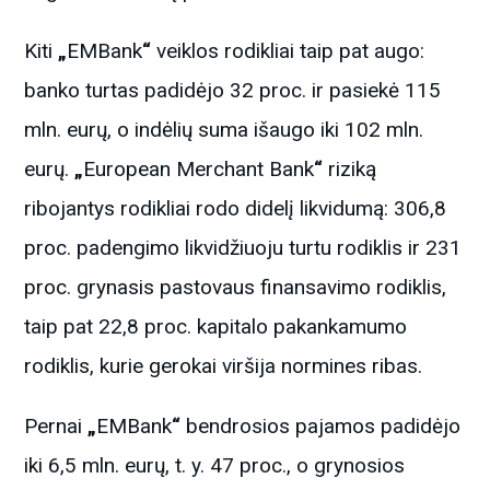
Kiti
„
EMBank
“
veiklos rodikliai taip pat augo:
banko turtas padidėjo 32 proc. ir pasiekė 115
mln. eurų, o indėlių suma išaugo iki 102 mln.
eurų.
„
European Merchant Bank
“
riziką
ribojantys rodikliai rodo didelį likvidumą: 306,8
proc. padengimo likvidžiuoju turtu rodiklis ir 231
proc. grynasis pastovaus finansavimo rodiklis,
taip pat 22,8 proc. kapitalo pakankamumo
rodiklis, kurie gerokai viršija normines ribas.
Pernai
„
EMBank
“
bendrosios pajamos padidėjo
iki 6,5 mln. eurų, t. y. 47 proc., o grynosios