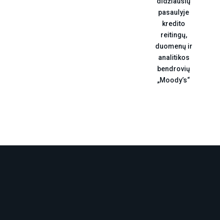
didžiausių
pasaulyje
kredito
reitingų,
duomenų ir
analitikos
bendrovių
„Moody’s“