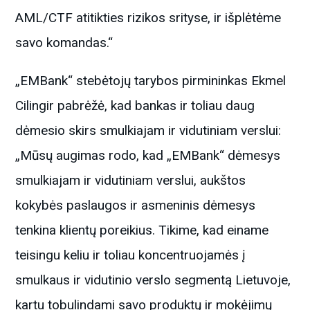
AML/CTF atitikties rizikos srityse, ir išplėtėme
savo komandas.“
„EMBank“ stebėtojų tarybos pirmininkas Ekmel
Cilingir pabrėžė, kad bankas ir toliau daug
dėmesio skirs smulkiajam ir vidutiniam verslui:
„Mūsų augimas rodo, kad „EMBank“ dėmesys
smulkiajam ir vidutiniam verslui, aukštos
kokybės paslaugos ir asmeninis dėmesys
tenkina klientų poreikius. Tikime, kad einame
teisingu keliu ir toliau koncentruojamės į
smulkaus ir vidutinio verslo segmentą Lietuvoje,
kartu tobulindami savo produktų ir mokėjimų