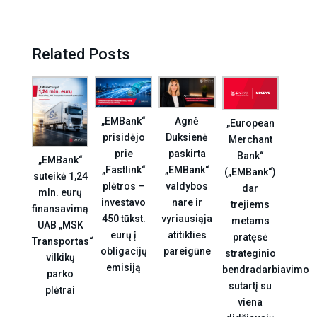
Related Posts
Agnė
„EMBank“
„European
Duksienė
prisidėjo
Merchant
paskirta
prie
Bank“
„EMBank“
„EMBank“
„Fastlink“
(„EMBank“)
suteikė 1,24
valdybos
plėtros –
dar
mln. eurų
nare ir
investavo
trejiems
finansavimą
vyriausiąja
450 tūkst.
metams
UAB „MSK
atitikties
eurų į
pratęsė
Transportas“
pareigūne
obligacijų
strateginio
vilkikų
emisiją
bendradarbiavimo
parko
sutartį su
plėtrai
viena