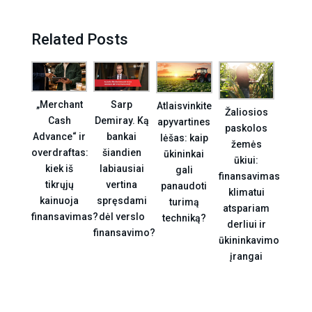
Related Posts
„Merchant
Sarp
Atlaisvinkite
Žaliosios
Cash
Demiray. Ką
apyvartines
paskolos
Advance“ ir
bankai
lėšas: kaip
žemės
overdraftas:
šiandien
ūkininkai
ūkiui:
kiek iš
labiausiai
gali
finansavimas
tikrųjų
vertina
panaudoti
klimatui
kainuoja
spręsdami
turimą
atspariam
finansavimas?
dėl verslo
techniką?
derliui ir
finansavimo?
ūkininkavimo
įrangai