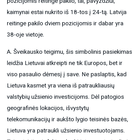
pozicijomis reitinge pakilo, tai, pavyzdžiui,
kaimynai estai nukrito iš 18-tos į 24-tą. Latvija
reitinge pakilo dviem pozicijomis ir dabar yra
38-oje vietoje.
A. Šveikausko teigimu, šis simbolinis pasiekimas
leidžia Lietuvai atkreipti ne tik Europos, bet ir
viso pasaulio dėmesį į save. Ne paslaptis, kad
Lietuva kasmet yra viena iš patraukliausių
valstybių užsienio investicijoms. Dėl patogios
geografinės lokacijos, išvystytų
telekomunikacijų ir aukšto lygio teisinės bazės,
Lietuva yra patraukli užsienio investuotojams.