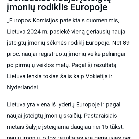
įmonių rodiklis Europoje
„Europos Komisijos pateiktais duomenimis,
Lietuva 2024 m. pasiekė vieną geriausių naujai
įsteigtų įmonių sėkmės rodiklį Europoje. Net 89
proc. naujai registruotų įmonių veikė pelningai
po pirmųjų veiklos metų. Pagal šį rezultatą
Lietuva lenkia tokias šalis kaip Vokietija ir
Nyderlandai.
Lietuva yra viena iš lyderių Europoje ir pagal
naujai įsteigtų įmonių skaičių. Pastaraisiais
metais šalyje įsteigiama daugiau nei 15 tūkst.
naujų įmonių, o tos rezultatas yra geriausias per