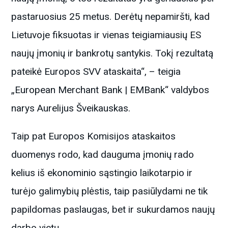
pastaruosius 25 metus. Derėtų nepamiršti, kad
Lietuvoje fiksuotas ir vienas teigiamiausių ES
naujų įmonių ir bankrotų santykis. Tokį rezultatą
pateikė Europos SVV ataskaita“, – teigia
„European Merchant Bank | EMBank“ valdybos
narys Aurelijus Šveikauskas.
Taip pat Europos Komisijos ataskaitos
duomenys rodo, kad dauguma įmonių rado
kelius iš ekonominio sąstingio laikotarpio ir
turėjo galimybių plėstis, taip pasiūlydami ne tik
papildomas paslaugas, bet ir sukurdamos naujų
darbo vietų.