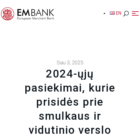
EN
EN
Sau 3, 2025
2024-ųjų
pasiekimai, kurie
prisidės prie
smulkaus ir
vidutinio verslo