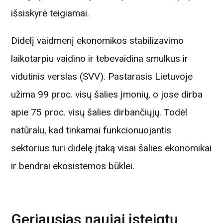
išsiskyr​ė teigiamai.
Didelį vaidmenį ekonomikos stabilizavimo
laikotarpiu vaidino ir tebevaidina smulkus ir
vidutinis verslas (SVV). Pastarasis Lietuvoje
užima 99 proc. visų šalies įmonių, o jose dirba
apie 75 proc. visų šalies dirbančiųjų. Todėl
natūralu, kad tinkamai funkcionuojantis
sektorius turi didelę įtaką visai šalies ekonomikai
ir bendrai ekosistemos būklei.
Geriausias naujai įsteigtų