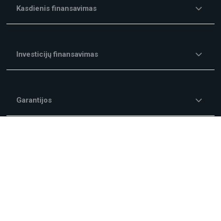
Kasdienis finansavimas
Investicijų finansavimas
Garantijos
Kitos finansavimo paslaugos
Mokesčiai ir Komisiniai