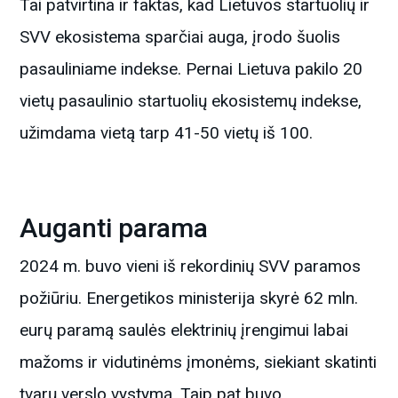
Tai patvirtina ir faktas, kad Lietuvos startuolių ir
SVV ekosistema sparčiai auga, įrodo šuolis
pasauliniame indekse. Pernai Lietuva pakilo 20
vietų pasaulinio startuolių ekosistemų indekse,
užimdama vietą tarp 41-50 vietų iš 100.
Auganti parama
2024 m. buvo vieni iš rekordinių SVV paramos
požiūriu. Energetikos ministerija skyrė 62 mln.
eurų paramą saulės elektrinių įrengimui labai
mažoms ir vidutinėms įmonėms, siekiant skatinti
tvarų verslo vystymą. Taip pat buvo