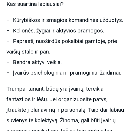
Kas suartina labiausiai?
– Kūrybiškos ir smagios komandinės užduotys.
– Kelionės, žygiai ir aktyvios pramogos.
– Paprasti, nuoširdūs pokalbiai gamtoje, prie
vaišių stalo ir pan.
– Bendra aktyvi veikla.
– Įvairūs psichologiniai ir pramoginiai žaidimai.
Trumpai tariant, būdų yra įvairių, tereikia
fantazijos ir lėšų. Jei organizuosite patys,
įtraukite į planavimą ir personalą. Taip dar labiau
suvienysite kolektyvą. Žinoma, gali būti įvairių
nuomonių susikirtimų, tačiau taip mokysitės