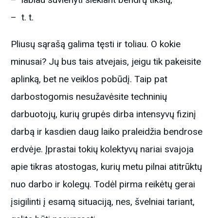
– t. t.
Pliusų sąrašą galima tęsti ir toliau. O kokie
minusai? Jų bus tais atvejais, jeigu tik pakeisite
aplinką, bet ne veiklos pobūdį. Taip pat
darbostogomis nesužavėsite techninių
darbuotojų, kurių grupės dirba intensyvų fizinį
darbą ir kasdien daug laiko praleidžia bendrose
erdvėje. Įprastai tokių kolektyvų nariai svajoja
apie tikras atostogas, kurių metu pilnai atitrūktų
nuo darbo ir kolegų. Todėl pirma reikėtų gerai
įsigilinti į esamą situaciją, nes, švelniai tariant,