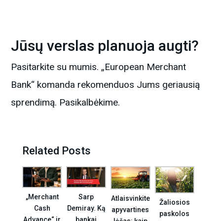
Jūsų verslas planuoja augti?
Pasitarkite su mumis. „European Merchant
Bank“ komanda rekomenduos Jums geriausią
sprendimą. Pasikalbėkime.
Related Posts
„Merchant
Sarp
Atlaisvinkite
Žaliosios
Cash
Demiray. Ką
apyvartines
paskolos
Advance“ ir
bankai
lėšas: kaip