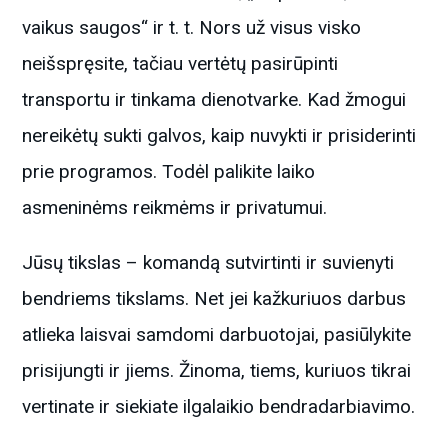
vaikus saugos“ ir t. t. Nors už visus visko
neišspręsite, tačiau vertėtų pasirūpinti
transportu ir tinkama dienotvarke. Kad žmogui
nereikėtų sukti galvos, kaip nuvykti ir prisiderinti
prie programos. Todėl palikite laiko
asmeninėms reikmėms ir privatumui.
Jūsų tikslas – komandą sutvirtinti ir suvienyti
bendriems tikslams. Net jei kažkuriuos darbus
atlieka laisvai samdomi darbuotojai, pasiūlykite
prisijungti ir jiems. Žinoma, tiems, kuriuos tikrai
vertinate ir siekiate ilgalaikio bendradarbiavimo.