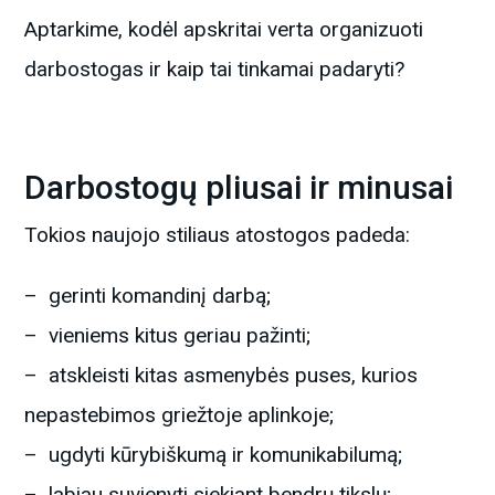
Aptarkime, kodėl apskritai verta organizuoti
darbostogas ir kaip tai tinkamai padaryti?
Darbostogų pliusai ir minusai
Tokios naujojo stiliaus atostogos padeda:
– gerinti komandinį darbą;
– vieniems kitus geriau pažinti;
– atskleisti kitas asmenybės puses, kurios
nepastebimos griežtoje aplinkoje;
– ugdyti kūrybiškumą ir komunikabilumą;
– labiau suvienyti siekiant bendrų tikslų;