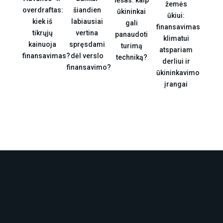
žemės
overdraftas:
šiandien
ūkininkai
ūkiui:
kiek iš
labiausiai
gali
finansavimas
tikrųjų
vertina
panaudoti
klimatui
kainuoja
spręsdami
turimą
atspariam
finansavimas?
dėl verslo
techniką?
derliui ir
finansavimo?
ūkininkavimo
įrangai