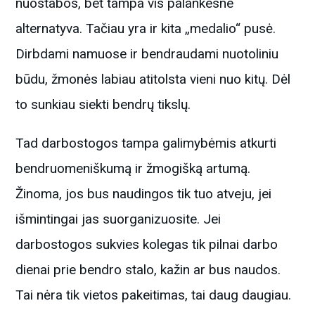
nuostabos, bet tampa vis palankesne
alternatyva. Tačiau yra ir kita „medalio“ pusė.
Dirbdami namuose ir bendraudami nuotoliniu
būdu, žmonės labiau atitolsta vieni nuo kitų. Dėl
to sunkiau siekti bendrų tikslų.
Tad darbostogos tampa galimybėmis atkurti
bendruomeniškumą ir žmogišką artumą.
Žinoma, jos bus naudingos tik tuo atveju, jei
išmintingai jas suorganizuosite. Jei
darbostogos sukvies kolegas tik pilnai darbo
dienai prie bendro stalo, kažin ar bus naudos.
Tai nėra tik vietos pakeitimas, tai daug daugiau.