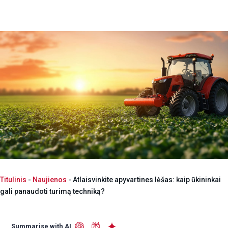
Titulinis
-
Naujienos
-
Atlaisvinkite apyvartines lėšas: kaip ūkininkai
gali panaudoti turimą techniką?
Summarise with AI