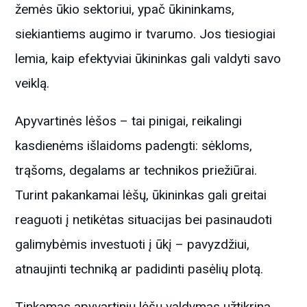
žemės ūkio sektoriui, ypač ūkininkams,
siekiantiems augimo ir tvarumo. Jos tiesiogiai
lemia, kaip efektyviai ūkininkas gali valdyti savo
veiklą.
Apyvartinės lėšos – tai pinigai, reikalingi
kasdienėms išlaidoms padengti: sėkloms,
trąšoms, degalams ar technikos priežiūrai.
Turint pakankamai lėšų, ūkininkas gali greitai
reaguoti į netikėtas situacijas bei pasinaudoti
galimybėmis investuoti į ūkį – pavyzdžiui,
atnaujinti techniką ar padidinti pasėlių plotą.
Tinkamas apyvartinių lėšų valdymas užtikrina