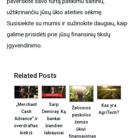
paverskite savo turtą patikimu šaltiniu,
užtikrinančiu jūsų ūkio ateities sėkmę.
Susisiekite su mumis ir sužinokite daugiau, kaip
galime prisidėti prie jūsų finansinių tikslų
įgyvendinimo.
Related Posts
„Merchant
Sarp
Kas yra
Žaliosios
Cash
Demiray. Ką
AgriTech?
paskolos
Advance“ ir
bankai
žemės
overdraftas:
šiandien
ūkiui:
kiek iš
labiausiai
finansavimas