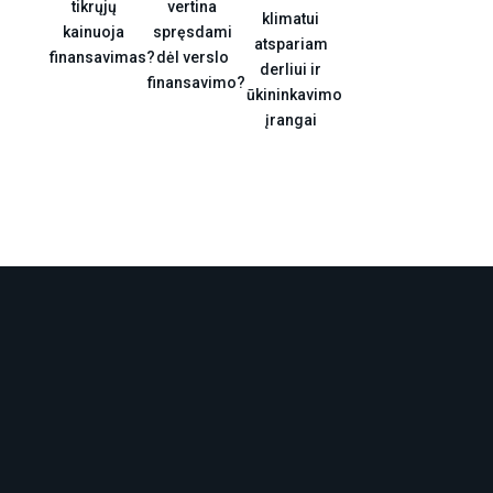
tikrųjų
vertina
klimatui
kainuoja
spręsdami
atspariam
finansavimas?
dėl verslo
derliui ir
finansavimo?
ūkininkavimo
įrangai