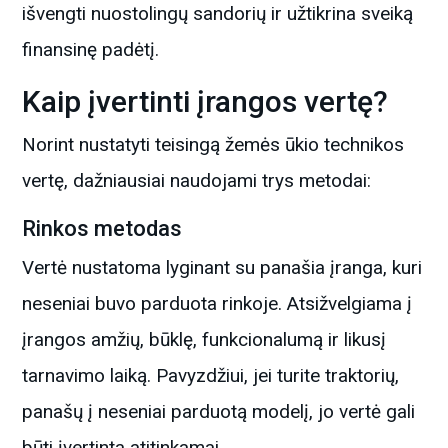
išvengti nuostolingų sandorių ir užtikrina sveiką
finansinę padėtį.
Kaip įvertinti įrangos vertę?
Norint nustatyti teisingą žemės ūkio technikos
vertę, dažniausiai naudojami trys metodai:
Rinkos metodas
Vertė nustatoma lyginant su panašia įranga, kuri
neseniai buvo parduota rinkoje. Atsižvelgiama į
įrangos amžių, būklę, funkcionalumą ir likusį
tarnavimo laiką. Pavyzdžiui, jei turite traktorių,
panašų į neseniai parduotą modelį, jo vertė gali
būti įvertinta atitinkamai.