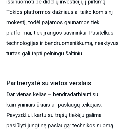
išsinuomoti be didelių investicijų į pirkimą.
Tokios platformos dažniausiai taiko komisinį
mokestį, todėl pajamos gaunamos tiek
platformai, tiek įrangos savininkui. Pasitelkus
technologijas ir bendruomeniškumą, neaktyvus
turtas gali tapti pelningu šaltiniu.
Partnerystė su vietos verslais
Dar vienas kelias – bendradarbiauti su
kaimyniniais ūkiais ar paslaugų teikėjais.
Pavyzdžiui, kartu su trąšų tiekėju galima
pasiūlyti jungtinę paslaugą: technikos nuomą