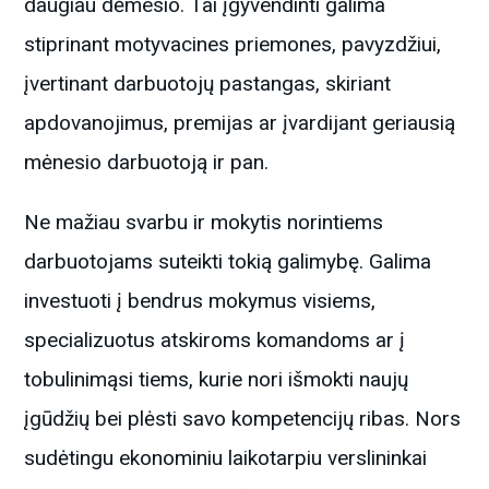
daugiau dėmesio. Tai įgyvendinti galima
stiprinant motyvacines priemones, pavyzdžiui,
įvertinant darbuotojų pastangas, skiriant
apdovanojimus, premijas ar įvardijant geriausią
mėnesio darbuotoją ir pan.
Ne mažiau svarbu ir mokytis norintiems
darbuotojams suteikti tokią galimybę. Galima
investuoti į bendrus mokymus visiems,
specializuotus atskiroms komandoms ar į
tobulinimąsi tiems, kurie nori išmokti naujų
įgūdžių bei plėsti savo kompetencijų ribas. Nors
sudėtingu ekonominiu laikotarpiu verslininkai