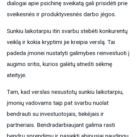
dialogai apie psichinę sveikatą gali prisidėti prie
sveikesnės ir produktyvesnės darbo jėgos.
Sunkiu laikotarpiu itin svarbu stebėti konkurentų
veiklą ir kokia kryptimi jie kreipia verslą. Tai
padeda įmonei nustatyti galimybes reinvestuoti į
augimo sritis, kurios galėtų atnešti sėkmę
ateityje.
Tam, kad verslas nesustotų sunkiu laikotarpiu,
įmonių vadovams taip pat svarbu nuolat
bendrauti su investuotojais, tiekėjais ir
partneriais. Bendradarbiaujant galima rasti
bendrų sprendimų ir pasiekti abipusiai naudingų