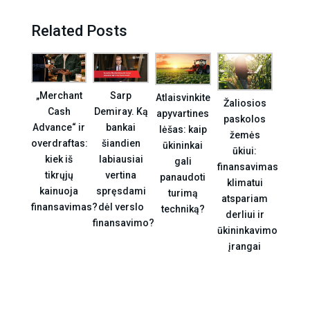
Related Posts
„Merchant
Sarp
Atlaisvinkite
Žaliosios
Cash
Demiray. Ką
apyvartines
paskolos
Advance“ ir
bankai
lėšas: kaip
žemės
overdraftas:
šiandien
ūkininkai
ūkiui:
kiek iš
labiausiai
gali
finansavimas
tikrųjų
vertina
panaudoti
klimatui
kainuoja
spręsdami
turimą
atspariam
finansavimas?
dėl verslo
techniką?
derliui ir
finansavimo?
ūkininkavimo
įrangai