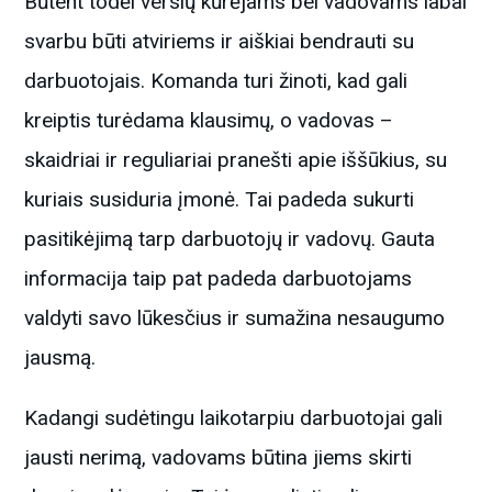
Būtent todėl verslų kūrėjams bei vadovams labai
svarbu būti atviriems ir aiškiai bendrauti su
darbuotojais. Komanda turi žinoti, kad gali
kreiptis turėdama klausimų, o vadovas –
skaidriai ir reguliariai pranešti apie iššūkius, su
kuriais susiduria įmonė. Tai padeda sukurti
pasitikėjimą tarp darbuotojų ir vadovų. Gauta
informacija taip pat padeda darbuotojams
valdyti savo lūkesčius ir sumažina nesaugumo
jausmą.
Kadangi sudėtingu laikotarpiu darbuotojai gali
jausti nerimą, vadovams būtina jiems skirti