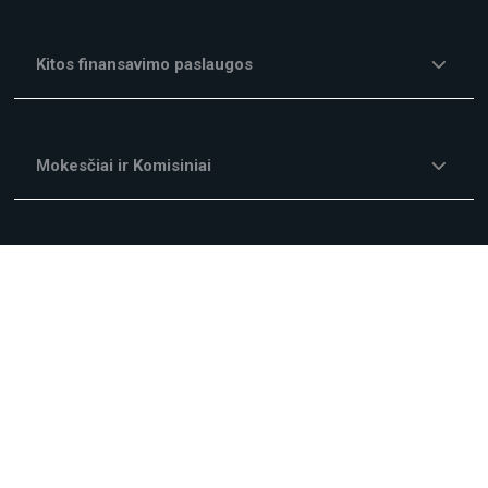
Kitos finansavimo paslaugos
Mokesčiai ir Komisiniai
Kampanijos
Apie mus
Teisinė informacija