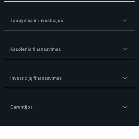
Taupymas ir investicijos
Kasdienis finansavimas
Investicijų finansavimas
Garantijos
Kitos finansavimo paslaugos