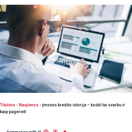
Titulinis
-
Naujienos
-
Įmonės kredito istorija – kodėl tai svarbu ir
kaip pagerinti
Summarise with AI