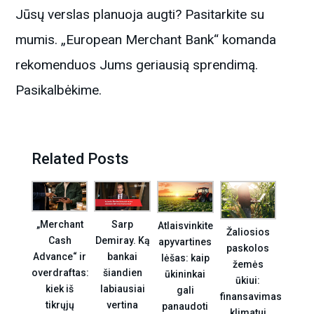
Jūsų verslas planuoja augti? Pasitarkite su
mumis. „European Merchant Bank“ komanda
rekomenduos Jums geriausią sprendimą.
Pasikalbėkime.
Related Posts
„Merchant
Sarp
Atlaisvinkite
Žaliosios
Cash
Demiray. Ką
apyvartines
paskolos
Advance“ ir
bankai
lėšas: kaip
žemės
overdraftas:
šiandien
ūkininkai
ūkiui:
kiek iš
labiausiai
gali
finansavimas
tikrųjų
vertina
panaudoti
klimatui