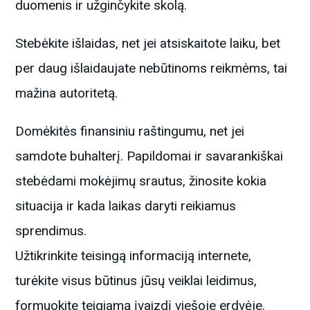
duomenis ir užginčykite skolą.
Stebėkite išlaidas, net jei atsiskaitote laiku, bet
per daug išlaidaujate nebūtinoms reikmėms, tai
mažina autoritetą.
Domėkitės finansiniu raštingumu, net jei
samdote buhalterį. Papildomai ir savarankiškai
stebėdami mokėjimų srautus, žinosite kokia
situacija ir kada laikas daryti reikiamus
sprendimus.
Užtikrinkite teisingą informaciją internete,
turėkite visus būtinus jūsų veiklai leidimus,
formuokite teigiamą įvaizdį viešoje erdvėje.