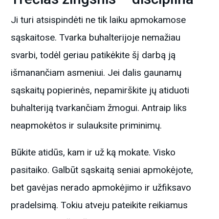
Ji turi atsispindėti ne tik laiku apmokamose
sąskaitose. Tvarka buhalterijoje nemažiau
svarbi, todėl geriau patikėkite šį darbą ją
išmanančiam asmeniui. Jei dalis gaunamų
sąskaitų popierinės, nepamirškite jų atiduoti
buhalteriją tvarkančiam žmogui. Antraip liks
neapmokėtos ir sulauksite priminimų.
Būkite atidūs, kam ir už ką mokate. Visko
pasitaiko. Galbūt sąskaitą seniai apmokėjote,
bet gavėjas nerado apmokėjimo ir užfiksavo
pradelsimą. Tokiu atveju pateikite reikiamus