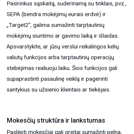
Pasirinkus sąskaitą, suderinamą su tinklais, pvz.,
SEPA (bendra mokėjimų eurais erdvė) ir
„Target2“, galima sumažinti tarptautinių
mokėjimų siuntimo ar gavimo laiką ir išlaidas.
Apsvarstykite, ar jūsų verslui reikalingos kelių
valiutų funkcijos arba tarptautinių operacijų
stebėjimas realiuoju laiku. Šios funkcijos gali
supaprastinti pasaulinę veiklą ir pagerinti
santykius su užsienio klientais ar tiekėjais.
Mokesčių struktūra ir lankstumas
Paslėpti mokesčiai gali greitai sumažinti pelną,