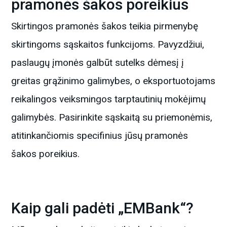
pramonės šakos poreikius
Skirtingos pramonės šakos teikia pirmenybę
skirtingoms sąskaitos funkcijoms. Pavyzdžiui,
paslaugų įmonės galbūt sutelks dėmesį į
greitas grąžinimo galimybes, o eksportuotojams
reikalingos veiksmingos tarptautinių mokėjimų
galimybės. Pasirinkite sąskaitą su priemonėmis,
atitinkančiomis specifinius jūsų pramonės
šakos poreikius.
Kaip gali padėti „EMBank“?