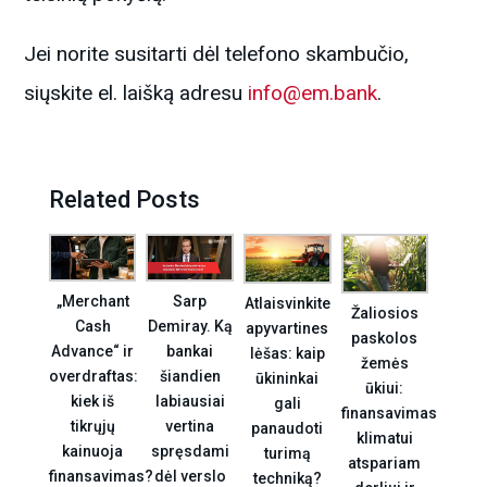
Jei norite susitarti dėl telefono skambučio,
siųskite el. laišką adresu
info@em.bank
.
Related Posts
„Merchant
Sarp
Atlaisvinkite
Žaliosios
Cash
Demiray. Ką
apyvartines
paskolos
Advance“ ir
bankai
lėšas: kaip
žemės
overdraftas:
šiandien
ūkininkai
ūkiui:
kiek iš
labiausiai
gali
finansavimas
tikrųjų
vertina
panaudoti
klimatui
kainuoja
spręsdami
turimą
atspariam
finansavimas?
dėl verslo
techniką?