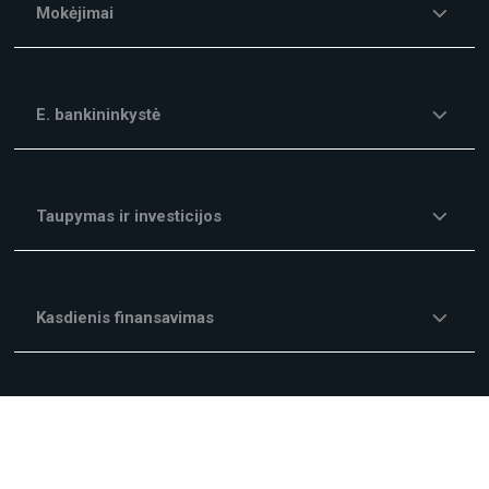
Mokėjimai
E. bankininkystė
Taupymas ir investicijos
Kasdienis finansavimas
Investicijų finansavimas