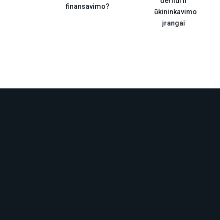
derliui ir
finansavimo?
ūkininkavimo
įrangai