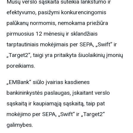
Mūsų verslo sąskaita suteikia lankstumo ir
efektyvumo, pasižymi konkurencingomis
palūkanų normomis, nemokama priežiūra
pirmuosius 12 mėnesių ir sklandžiais
tarptautiniais mokėjimais per SEPA, „Swift“ ir
„Target2“, taigi yra pritaikyta šiuolaikinių įmonių
poreikiams.
„EMBank“ siūlo įvairias kasdienes
bankininkystės paslaugas, įskaitant verslo
sąskaitą ir kaupiamąją sąskaitą, taip pat
mokėjimo per SEPA, „Swift“ ir „Target2“
galimybes.