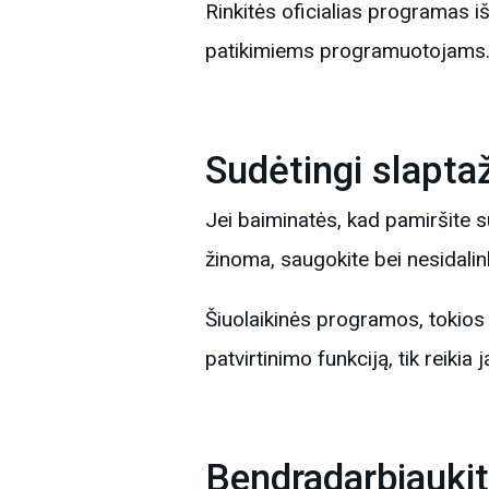
Rinkitės oficialias programas iš
patikimiems programuotojams
Sudėtingi slapta
Jei baiminatės, kad pamiršite su
žinoma, saugokite bei nesidalink
Šiuolaikinės programos, tokios 
patvirtinimo funkciją, tik reikia j
Bendradarbiaukit