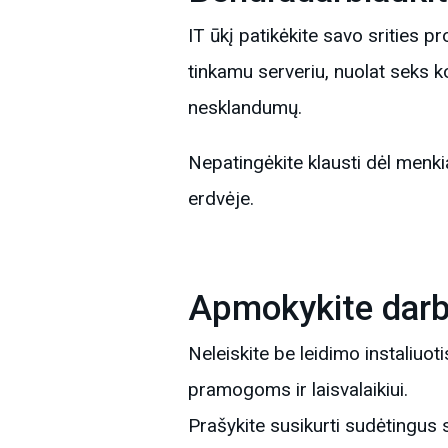
IT ūkį patikėkite savo srities 
tinkamu serveriu, nuolat seks k
nesklandumų.
Nepatingėkite klausti dėl menkia
erdvėje.
Apmokykite darb
Neleiskite be leidimo instaliuo
pramogoms ir laisvalaikiui.
Prašykite susikurti sudėtingus 