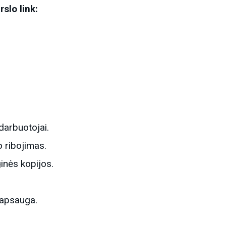
slo link:
.
arbuotojai.
o ribojimas.
inės kopijos.
 apsauga.