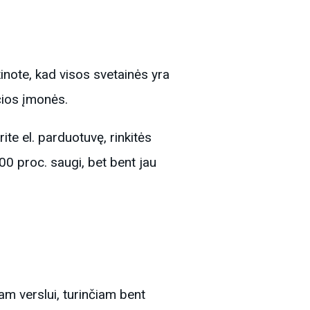
inote, kad visos svetainės yra
čios įmonės.
ite el. parduotuvę, rinkitės
00 proc. saugi, bet bent jau
m verslui, turinčiam bent