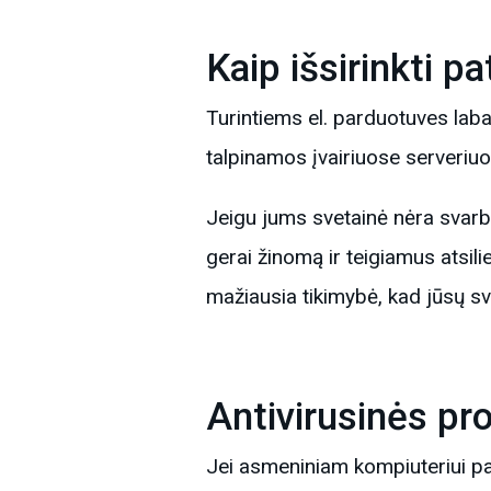
Kaip išsirinkti p
Turintiems el. parduotuves laba
talpinamos įvairiuose serveriu
Jeigu jums svetainė nėra svarbia
gerai žinomą ir teigiamus atsil
mažiausia tikimybė, kad jūsų sve
Antivirusinės p
Jei asmeniniam kompiuteriui pa