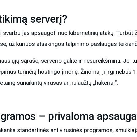
atikimą serverį?
i svarbu jas apsaugoti nuo kibernetinių atakų. Turbūt ž
ose, už kuriuos atsakingos talpinimo paslaugas teikian
usiųjų sąraše, serverio galite ir nesureikšminti. Jei tur
iepimus turinčią hostingo įmonę. Žinoma, ji irgi nebus 1
tainę sunaikintų virusas ar nulaužtų „hakeriai“.
rogramos – privaloma apsauga
kanka standartinės antivirusinės programos, smulkiaja