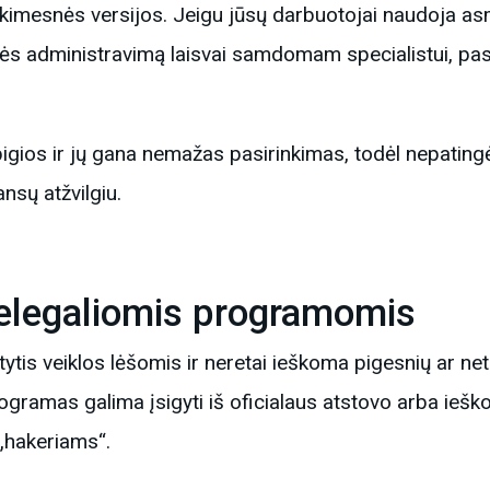
tikimesnės versijos. Jeigu jūsų darbuotojai naudoja a
inės administravimą laisvai samdomam specialistui, pas
igios ir jų gana nemažas pasirinkimas, todėl nepatingė
ansų atžvilgiu.
nelegaliomis programomis
tytis veiklos lėšomis ir neretai ieškoma pigesnių ar 
gramas galima įsigyti iš oficialaus atstovo arba ieškoti
 „hakeriams“.