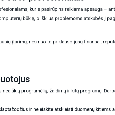
profesionalams, kurie pasirūpins reikiama apsauga – a
ompiuterių būklę, o iškilus problemoms atskubės į pag
usių įtarimų, nes nuo to priklauso jūsų finansai, reputac
uotojus
tis neaiškių programėlių, žaidimų ir kitų programų. Dar
slaptažodžius ir neleiskite atskleisti duomenų kitiems 