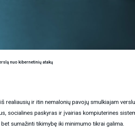
rslą nuo kibernetinių atakų
š realiausių ir itin nemalonių pavojų smulkiajam verslu
aštus, socialines paskyras ir įvairias kompiuterines si
 bet sumažinti tikimybę iki minimumo tikrai galima.