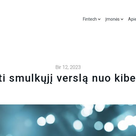
Fintech
Įmonės
Api
Bir 12, 2023
i smulkųjį verslą nuo kibe