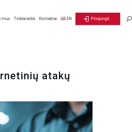
e mus
Tinklaraštis
Kontaktai
EN
Prisijungti
rnetinių atakų