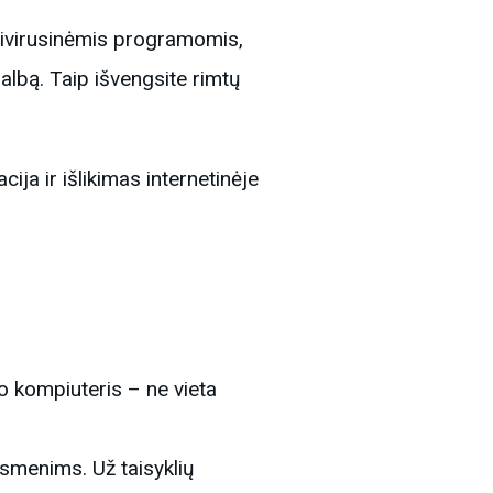
ntivirusinėmis programomis,
albą. Taip išvengsite rimtų
ija ir išlikimas internetinėje
bo kompiuteris – ne vieta
asmenims. Už taisyklių