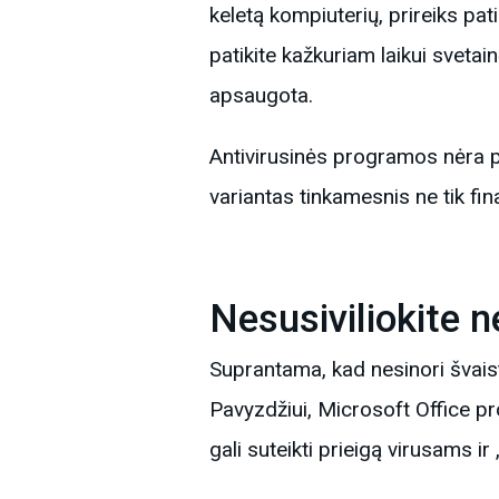
keletą kompiuterių, prireiks pa
patikite kažkuriam laikui sveta
apsaugota.
Antivirusinės programos nėra p
variantas tinkamesnis ne tik fin
Nesusiviliokite 
Suprantama, kad nesinori švais
Pavyzdžiui, Microsoft Office pro
gali suteikti prieigą virusams ir