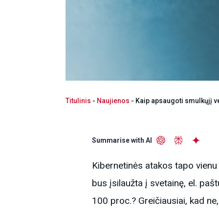
Titulinis
-
Naujienos
-
Kaip apsaugoti smulkųjį ve
Summarise with AI
Kibernetinės atakos tapo vienu i
bus įsilaužta į svetainę, el. p
100 proc.? Greičiausiai, kad ne,