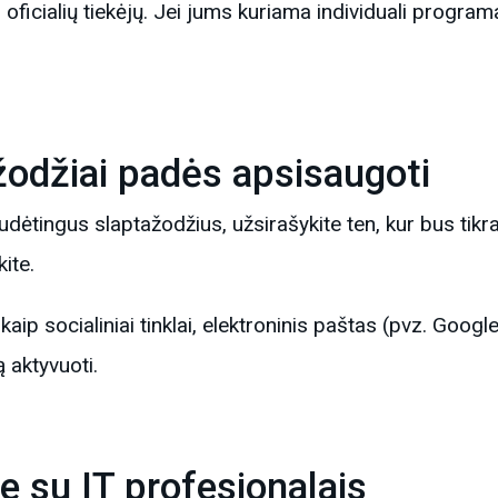
 oficialių tiekėjų. Jei jums kuriama individuali programa
.
žodžiai padės apsisaugoti
dėtingus slaptažodžius, užsirašykite ten, kur bus tikrai
ite.
kaip socialiniai tinklai, elektroninis paštas (pvz. Goo
ą aktyvuoti.
e su IT profesionalais