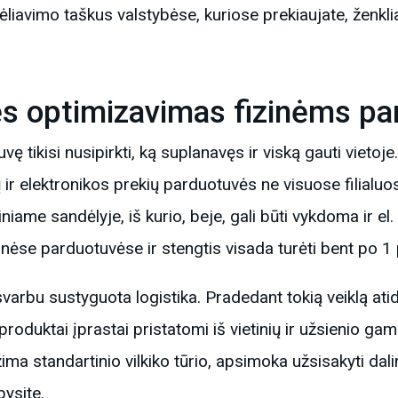
ėliavimo taškus valstybėse, kuriose prekiaujate, ženkli
ės optimizavimas fizinėms p
vę tikisi nusipirkti, ką suplanavęs ir viską gauti vietoje. 
 ir elektronikos prekių parduotuvės ne visuose filialuo
ame sandėlyje, iš kurio, beje, gali būti vykdoma ir el. 
izinėse parduotuvėse ir stengtis visada turėti bent po 1
svarbu sustyguota logistika. Pradedant tokią veiklą ati
roduktai įprastai pristatomi iš vietinių ir užsienio gam
ima standartinio vilkiko tūrio, apsimoka užsisakyti dal
ysite.