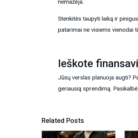
nemažėja.
Stenkitės taupyti laiką ir pinigu
patarimai ne visiems vienodai t
Ieškote finansa
Jūsų verslas planuoja augti?
geriausią sprendimą. Pasikalb
Related Posts