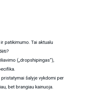
ir patikimumo. Tai aktualu
dėti?
ėliavimo („dropshipingas“),
ecifika.
ai pristatymai šalyje vykdomi per
iau, bet brangiau kainuoja.