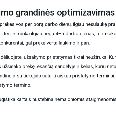
kimo grandinės optimizavimas
i prekes vos per porą darbo dienų, ilgiau nesulaukę pra
Jei jie trunka ilgiau negu 4–5 darbo dienas, turite akce
onkurentai, gal prekė verta laukimo ir pan.
ndėliuojate, užsakymo pristatymas tikrai neužtruks. Kur
 užsisako prekę, esančią sandėlyje ir kelias, kurių netur
ndinė ir su tiekėjais sutarti aiškūs pristatymo terminai
tatymo termino.
logistika kartais nustebina nemaloniomis staigmenomis