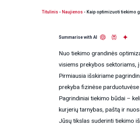
Titulinis
-
Naujienos
-
Kaip optimizuoti tiekimo g
Summarise with AI
Nuo tiekimo grandinės optimizav
visiems prekybos sektoriams, įs
Pirmiausia išskiriame pagrindin
prekyba fizinėse parduotuvėse 
Pagrindiniai tiekimo būdai – kel
kurjerių tarnybas, paštą ir nuo
Jūsų tikslas suderinti tiekimo iš