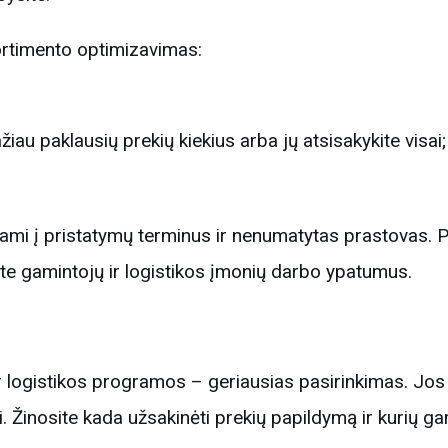
sortimento optimizavimas:
au paklausių prekių kiekius arba jų atsisakykite visai;
dami į pristatymų terminus ir nenumatytas prastovas. P
site gamintojų ir logistikos įmonių darbo ypatumus.
 logistikos programos – geriausias pasirinkimas. Jos p
. Žinosite kada užsakinėti prekių papildymą ir kurių ga