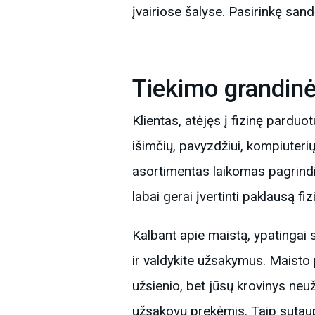
įvairiose šalyse. Pasirinkę sand
Tiekimo grandin
Klientas, atėjęs į fizinę parduotu
išimčių, pavyzdžiui, kompiuterių
asortimentas laikomas pagrindini
labai gerai įvertinti paklausą f
Kalbant apie maistą, ypatingai 
ir valdykite užsakymus. Maisto p
užsienio, bet jūsų krovinys neuž
užsakovų prekėmis. Taip sutaup