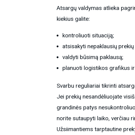
Atsargų valdymas atlieka pagri
kiekius galite:
kontroliuoti situaciją;
atsisakyti nepaklausių preki
valdyti būsimą paklausą;
planuoti logistikos grafikus ir 
Svarbu reguliariai tikrinti atsa
Jei prekių nesandėliuojate visiš
grandinės patys nesukontroliuos
norite sutaupyti laiko, verčiau r
Užsiimantiems tarptautine pre