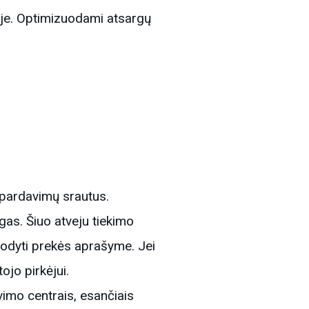
ėje. Optimizuodami atsargų
į pardavimų srautus.
ygas. Šiuo atveju tiekimo
urodyti prekės aprašyme. Jei
ojo pirkėjui.
imo centrais, esančiais