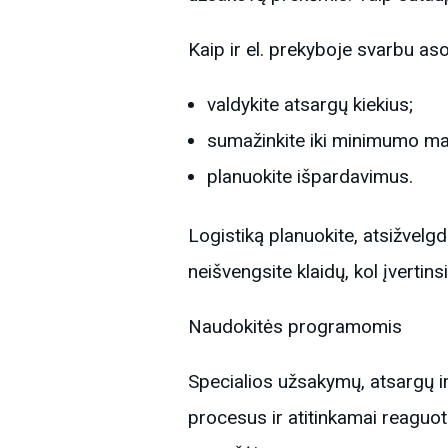
Kaip ir el. prekyboje svarbu a
valdykite atsargų kiekius;
sumažinkite iki minimumo maži
planuokite išpardavimus.
Logistiką planuokite, atsižvelg
neišvengsite klaidų, kol įvertin
Naudokitės programomis
Specialios užsakymų, atsargų ir
procesus ir atitinkamai reaguoti