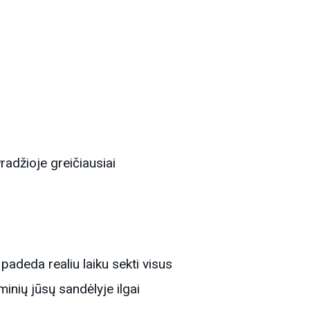
radžioje greičiausiai
adeda realiu laiku sekti visus
minių jūsų sandėlyje ilgai