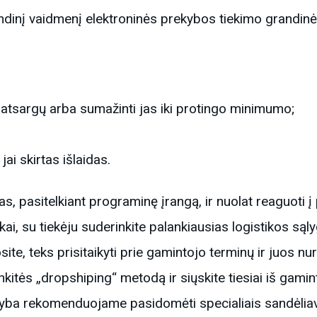
ndinį vaidmenį elektroninės prekybos tiekimo grandin
ų atsargų arba sumažinti jas iki protingo minimumo;
jai skirtas išlaidas.
rgas, pasitelkiant programinę įrangą, ir nuolat reaguoti 
kai, su tiekėju suderinkite palankiausias logistikos sąl
ite, teks prisitaikyti prie gamintojo terminų ir juos n
inkitės „dropshiping“ metodą ir siųskite tiesiai iš gamint
kyba rekomenduojame pasidomėti specialiais sandėliav