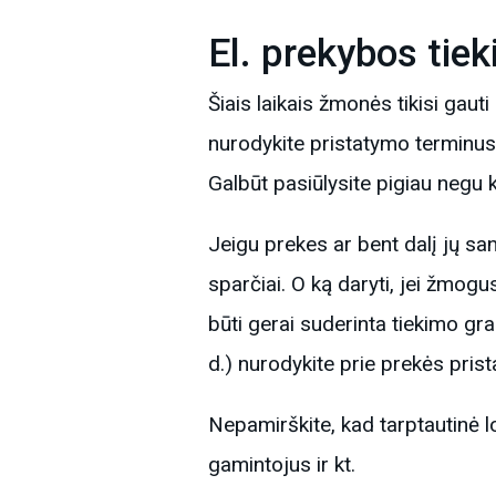
El. prekybos tie
Šiais laikais žmonės tikisi gaut
nurodykite pristatymo terminus. 
Galbūt pasiūlysite pigiau negu k
Jeigu prekes ar bent dalį jų sa
sparčiai. O ką daryti, jei žmogus
būti gerai suderinta tiekimo gra
d.) nurodykite prie prekės pris
Nepamirškite, kad tarptautinė 
gamintojus ir kt.