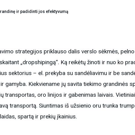
randinę ir padidinti jos efektyvumą
imo strategijos priklauso dalis verslo sėkmės, pelno 
kaitant „dropshipingą“. Ką reikėtų žinoti ir nuo ko pra
ius sektorius – el. prekyba su sandėliavimu ir be sand
ir gamyba. Kiekviename jų savita tiekimo grandinės sp
ių transportas, oro linijos ir gabenimas laivais. Vietini
savą transportą. Siuntimas iš užsienio oru trunka trump
laidas, spartą ir prekių įkainius.