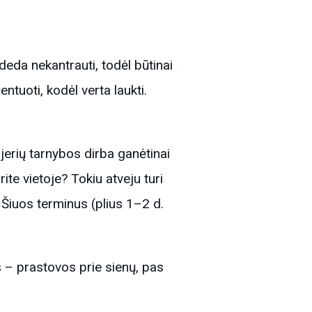
deda nekantrauti, todėl būtinai
ntuoti, kodėl verta laukti.
jerių tarnybos dirba ganėtinai
ite vietoje? Tokiu atveju turi
. Šiuos terminus (plius 1–2 d.
 – prastovos prie sienų, pas