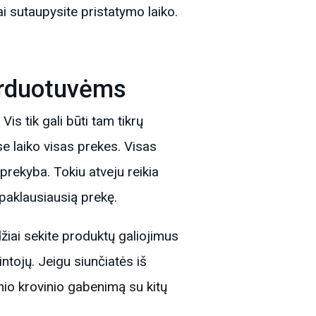
ai sutaupysite pristatymo laiko.
arduotuvėms
Vis tik gali būti tam tikrų
se laiko visas prekes. Visas
prekyba. Tokiu atveju reikia
 paklausiausią prekę.
džiai sekite produktų galiojimus
intojų. Jeigu siunčiatės iš
inio krovinio gabenimą su kitų