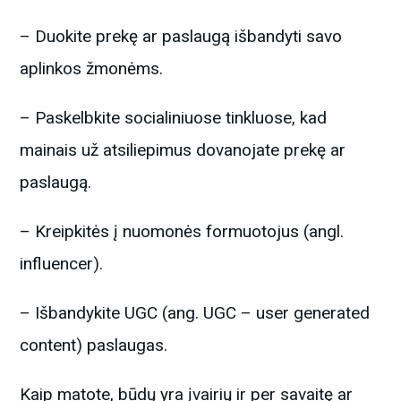
– Duokite prekę ar paslaugą išbandyti savo
aplinkos žmonėms.
– Paskelbkite socialiniuose tinkluose, kad
mainais už atsiliepimus dovanojate prekę ar
paslaugą.
– Kreipkitės į nuomonės formuotojus (angl.
influencer).
– Išbandykite UGC (ang. UGC – user generated
content) paslaugas.
Kaip matote, būdų yra įvairių ir per savaitę ar