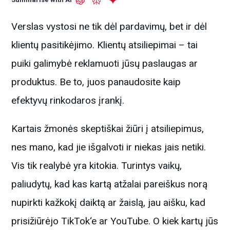
Verslas vystosi ne tik dėl pardavimų, bet ir dėl
klientų pasitikėjimo. Klientų atsiliepimai – tai
puiki galimybė reklamuoti jūsų paslaugas ar
produktus. Be to, juos panaudosite kaip
efektyvų rinkodaros įrankį.
Kartais žmonės skeptiškai žiūri į atsiliepimus,
nes mano, kad jie išgalvoti ir niekas jais netiki.
Vis tik realybė yra kitokia. Turintys vaikų,
paliudytų, kad kas kartą atžalai pareiškus norą
nupirkti kažkokį daiktą ar žaislą, jau aišku, kad
prisižiūrėjo TikTok‘e ar YouTube. O kiek kartų jūs