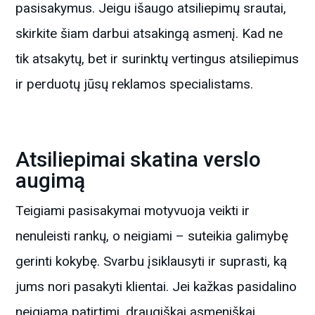
pasisakymus. Jeigu išaugo atsiliepimų srautai,
skirkite šiam darbui atsakingą asmenį. Kad ne
tik atsakytų, bet ir surinktų vertingus atsiliepimus
ir perduotų jūsų reklamos specialistams.
Atsiliepimai skatina verslo
augimą
Teigiami pasisakymai motyvuoja veikti ir
nenuleisti rankų, o neigiami – suteikia galimybę
gerinti kokybę. Svarbu įsiklausyti ir suprasti, ką
jums nori pasakyti klientai. Jei kažkas pasidalino
neigiama patirtimi, draugiškai asmeniškai