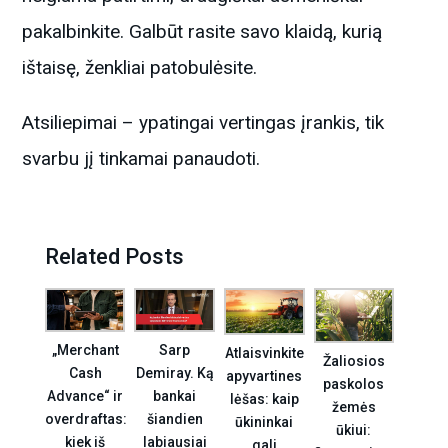
pakalbinkite. Galbūt rasite savo klaidą, kurią
ištaisę, ženkliai patobulėsite.
Atsiliepimai – ypatingai vertingas įrankis, tik
svarbu jį tinkamai panaudoti.
Related Posts
„Merchant
Sarp
Atlaisvinkite
Žaliosios
Cash
Demiray. Ką
apyvartines
paskolos
Advance“ ir
bankai
lėšas: kaip
žemės
overdraftas:
šiandien
ūkininkai
ūkiui:
kiek iš
labiausiai
gali