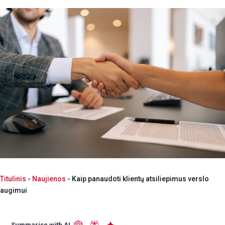
Titulinis
-
Naujienos
-
Kaip panaudoti klientų atsiliepimus verslo
augimui
Summarise with AI