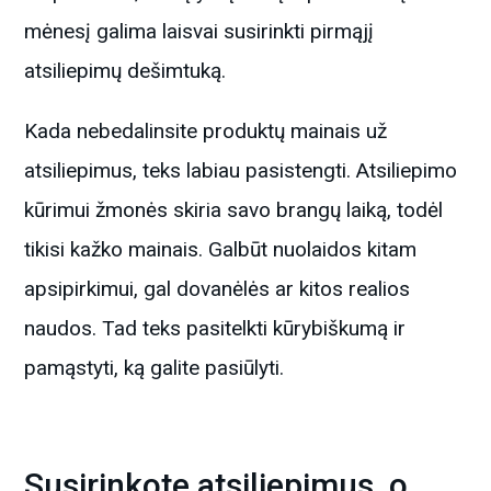
mėnesį galima laisvai susirinkti pirmąjį
atsiliepimų dešimtuką.
Kada nebedalinsite produktų mainais už
atsiliepimus, teks labiau pasistengti. Atsiliepimo
kūrimui žmonės skiria savo brangų laiką, todėl
tikisi kažko mainais. Galbūt nuolaidos kitam
apsipirkimui, gal dovanėlės ar kitos realios
naudos. Tad teks pasitelkti kūrybiškumą ir
pamąstyti, ką galite pasiūlyti.
Susirinkote atsiliepimus, o