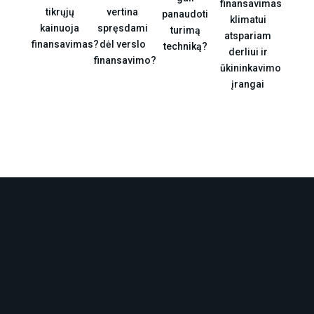
finansavimas
tikrųjų
vertina
panaudoti
klimatui
kainuoja
spręsdami
turimą
atspariam
finansavimas?
dėl verslo
techniką?
derliui ir
finansavimo?
ūkininkavimo
įrangai