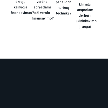
tikrųjų
vertina
panaudoti
klimatui
kainuoja
spręsdami
turimą
atspariam
finansavimas?
dėl verslo
techniką?
derliui ir
finansavimo?
ūkininkavimo
įrangai