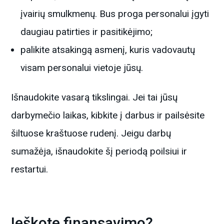
įvairių smulkmenų. Bus proga personalui įgyti
daugiau patirties ir pasitikėjimo;
palikite atsakingą asmenį, kuris vadovautų
visam personalui vietoje jūsų.
Išnaudokite vasarą tikslingai. Jei tai jūsų
darbymečio laikas, kibkite į darbus ir pailsėsite
šiltuose kraštuose rudenį. Jeigu darbų
sumažėja, išnaudokite šį periodą poilsiui ir
restartui.
Ieškote finansavimo?