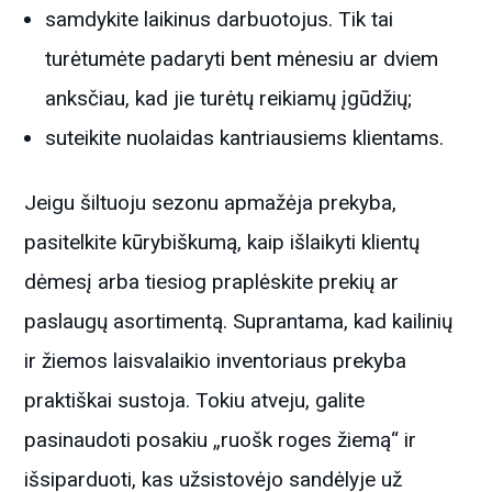
samdykite laikinus darbuotojus. Tik tai
turėtumėte padaryti bent mėnesiu ar dviem
anksčiau, kad jie turėtų reikiamų įgūdžių;
suteikite nuolaidas kantriausiems klientams.
Jeigu šiltuoju sezonu apmažėja prekyba,
pasitelkite kūrybiškumą, kaip išlaikyti klientų
dėmesį arba tiesiog praplėskite prekių ar
paslaugų asortimentą. Suprantama, kad kailinių
ir žiemos laisvalaikio inventoriaus prekyba
praktiškai sustoja. Tokiu atveju, galite
pasinaudoti posakiu „ruošk roges žiemą“ ir
išsiparduoti, kas užsistovėjo sandėlyje už