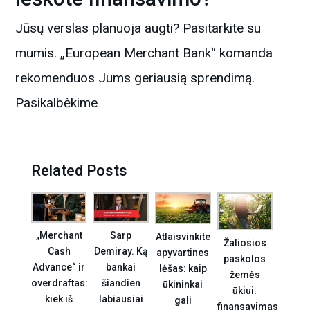
Jūsų verslas planuoja augti? Pasitarkite su
mumis. „European Merchant Bank“ komanda
rekomenduos Jums geriausią sprendimą.
Pasikalbėkime
Related Posts
„Merchant
Sarp
Atlaisvinkite
Žaliosios
Cash
Demiray. Ką
apyvartines
paskolos
Advance“ ir
bankai
lėšas: kaip
žemės
overdraftas:
šiandien
ūkininkai
ūkiui:
kiek iš
labiausiai
gali
finansavimas