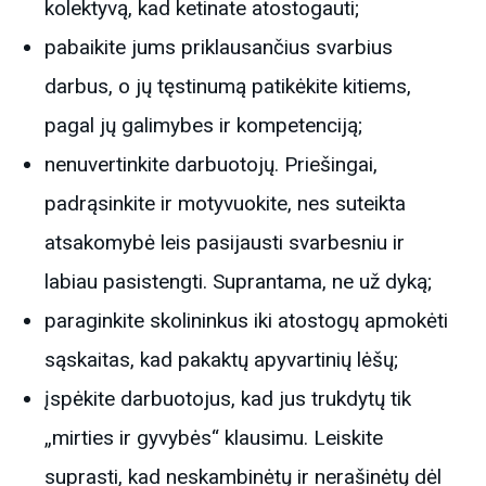
kolektyvą, kad ketinate atostogauti;
pabaikite jums priklausančius svarbius
darbus, o jų tęstinumą patikėkite kitiems,
pagal jų galimybes ir kompetenciją;
nenuvertinkite darbuotojų. Priešingai,
padrąsinkite ir motyvuokite, nes suteikta
atsakomybė leis pasijausti svarbesniu ir
labiau pasistengti. Suprantama, ne už dyką;
paraginkite skolininkus iki atostogų apmokėti
sąskaitas, kad pakaktų apyvartinių lėšų;
įspėkite darbuotojus, kad jus trukdytų tik
„mirties ir gyvybės“ klausimu. Leiskite
suprasti, kad neskambinėtų ir nerašinėtų dėl