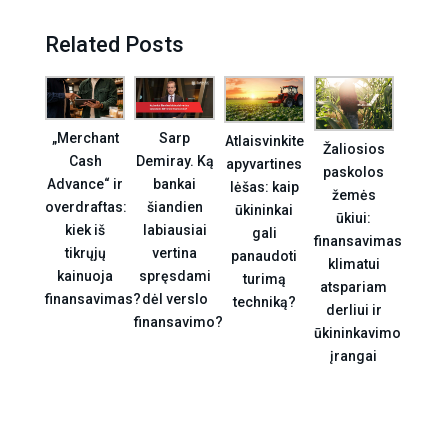
Related Posts
„Merchant
Sarp
Atlaisvinkite
Žaliosios
Cash
Demiray. Ką
apyvartines
paskolos
Advance“ ir
bankai
lėšas: kaip
žemės
overdraftas:
šiandien
ūkininkai
ūkiui:
kiek iš
labiausiai
gali
finansavimas
tikrųjų
vertina
panaudoti
klimatui
kainuoja
spręsdami
turimą
atspariam
finansavimas?
dėl verslo
techniką?
derliui ir
finansavimo?
ūkininkavimo
įrangai