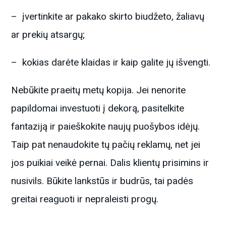
– įvertinkite ar pakako skirto biudžeto, žaliavų
ar prekių atsargų;
– kokias darėte klaidas ir kaip galite jų išvengti.
Nebūkite praeitų metų kopija. Jei nenorite
papildomai investuoti į dekorą, pasitelkite
fantaziją ir paieškokite naujų puošybos idėjų.
Taip pat nenaudokite tų pačių reklamų, net jei
jos puikiai veikė pernai. Dalis klientų prisimins ir
nusivils. Būkite lankstūs ir budrūs, tai padės
greitai reaguoti ir nepraleisti progų.