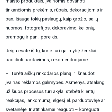
maisto produktais, įvairiomis dovanoti
tinkančiomis prekėmis, rūbais, dekoracijomis ir
pan. Išauga tokių paslaugų, kaip grožio, salių
nuomos, fotografijos, dekoravimo, kelionių,
pramogų ir pan., poreikis.
Jeigu esate iš tų, kurie turi galimybę ženkliai
padidinti pardavimus, rekomenduojame:
– Turėti aiškų rinkodaros planą ir išnaudoti
įvairias reklamos galimybes. Asmenys, atsakingi
už šiuos procesus turi akylai stebėti klientų
reakcijas, lankomumą, elgesį el. parduotuvėje ar
svetainėje. Ir atitinkamai reaguoti – koreguoti