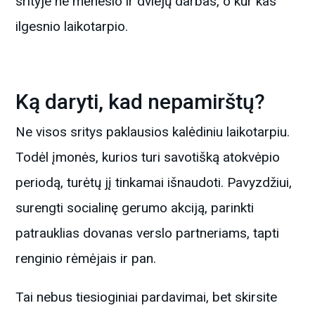
srityje ne mėnesio ir dviejų darbas, o kur kas
ilgesnio laikotarpio.
Ką daryti, kad nepamirštų?
Ne visos sritys paklausios kalėdiniu laikotarpiu.
Todėl įmonės, kurios turi savotišką atokvėpio
periodą, turėtų jį tinkamai išnaudoti. Pavyzdžiui,
surengti socialinę gerumo akciją, parinkti
patrauklias dovanas verslo partneriams, tapti
renginio rėmėjais ir pan.
Tai nebus tiesioginiai pardavimai, bet skirsite