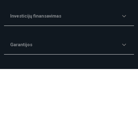
Investicijų finansavimas
Garantijos
Kitos finansavimo paslaugos
Mokesčiai ir Komisiniai
Kampanijos