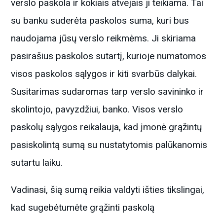
verslo paskola ir kokiais atvejais ji teikiama. Tai
su banku suderėta paskolos suma, kuri bus
naudojama jūsų verslo reikmėms. Ji skiriama
pasirašius paskolos sutartį, kurioje numatomos
visos paskolos sąlygos ir kiti svarbūs dalykai.
Susitarimas sudaromas tarp verslo savininko ir
skolintojo, pavyzdžiui, banko. Visos verslo
paskolų sąlygos reikalauja, kad įmonė grąžintų
pasiskolintą sumą su nustatytomis palūkanomis
sutartu laiku.
Vadinasi, šią sumą reikia valdyti išties tikslingai,
kad sugebėtumėte grąžinti paskolą