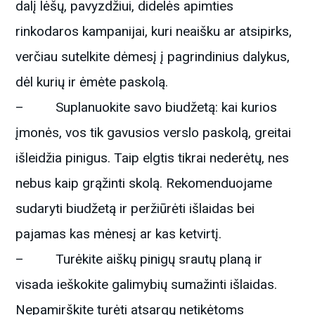
dalį lėšų, pavyzdžiui, didelės apimties
rinkodaros kampanijai, kuri neaišku ar atsipirks,
verčiau sutelkite dėmesį į pagrindinius dalykus,
dėl kurių ir ėmėte paskolą.
– Suplanuokite savo biudžetą: kai kurios
įmonės, vos tik gavusios verslo paskolą, greitai
išleidžia pinigus. Taip elgtis tikrai nederėtų, nes
nebus kaip grąžinti skolą. Rekomenduojame
sudaryti biudžetą ir peržiūrėti išlaidas bei
pajamas kas mėnesį ar kas ketvirtį.
– Turėkite aiškų pinigų srautų planą ir
visada ieškokite galimybių sumažinti išlaidas.
Nepamirškite turėti atsargų netikėtoms