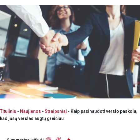
Titulinis
-
Naujienos
-
Straipsniai
-
Kaip pasinaudoti verslo paskola,
kad jūsų verslas augtų greičiau
Summarise with AI