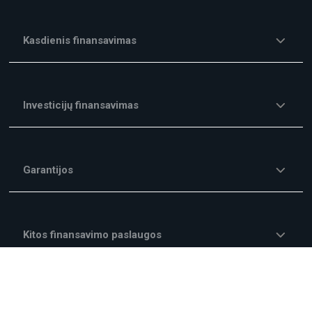
Kasdienis finansavimas
Investicijų finansavimas
Garantijos
Kitos finansavimo paslaugos
Mokesčiai ir Komisiniai