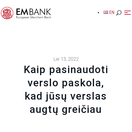
EN
EN
Lie 13, 2022
Kaip pasinaudoti
verslo paskola,
kad jūsų verslas
augtų greičiau