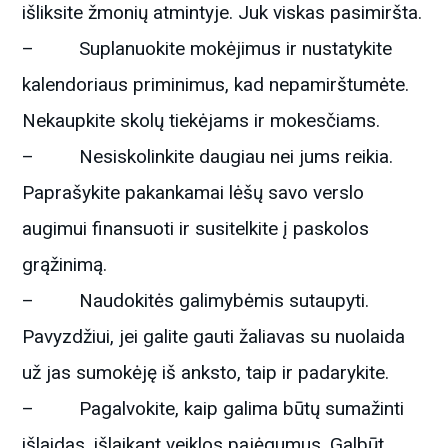
išliksite žmonių atmintyje. Juk viskas pasimiršta.
– Suplanuokite mokėjimus ir nustatykite
kalendoriaus priminimus, kad nepamirštumėte.
Nekaupkite skolų tiekėjams ir mokesčiams.
– Nesiskolinkite daugiau nei jums reikia.
Paprašykite pakankamai lėšų savo verslo
augimui finansuoti ir susitelkite į paskolos
grąžinimą.
– Naudokitės galimybėmis sutaupyti.
Pavyzdžiui, jei galite gauti žaliavas su nuolaida
už jas sumokėję iš anksto, taip ir padarykite.
– Pagalvokite, kaip galima būtų sumažinti
išlaidas, išlaikant veiklos pajėgumus. Galbūt