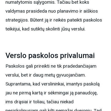
numatytomis sąlygomis. Tačiau bet koks
valdymas prasideda nuo planavimo ir aiškios
strategijos. Būtent ją ir reikės pateikti paskolos
teikėjui, kad sutiktų skolinti jūsų verslui.
Verslo paskolos privalumai
Paskolos gali prireikti ne tik pradedančiajam
verslui, bet ir daug metų gyvuojančiam.
Suprantama, kad verslininkai, imantys paskolą
jau ne pirmą kartą ir sėkmingai ją panaudoję,
ims drąsiai ir toliau, tačiau niekad
nesiskolinusiam gali kilti nemažai dvejonių. Tad