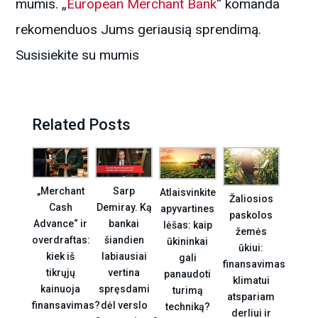
mumis. „
European Merchant Bank
“ komanda
rekomenduos Jums geriausią sprendimą.
Susisiekite su mumis
Related Posts
„Merchant
Sarp
Atlaisvinkite
Žaliosios
Cash
Demiray. Ką
apyvartines
paskolos
Advance“ ir
bankai
lėšas: kaip
žemės
overdraftas:
šiandien
ūkininkai
ūkiui:
kiek iš
labiausiai
gali
finansavimas
tikrųjų
vertina
panaudoti
klimatui
kainuoja
spręsdami
turimą
atspariam
finansavimas?
dėl verslo
techniką?
derliui ir