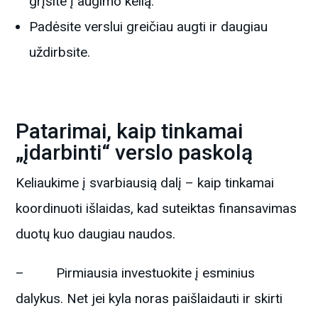
grįšite į augimo kelią.
Padėsite verslui greičiau augti ir daugiau
uždirbsite.
Patarimai, kaip tinkamai
„įdarbinti“ verslo paskolą
Keliaukime į svarbiausią dalį – kaip tinkamai
koordinuoti išlaidas, kad suteiktas finansavimas
duotų kuo daugiau naudos.
– Pirmiausia investuokite į esminius
dalykus. Net jei kyla noras paišlaidauti ir skirti