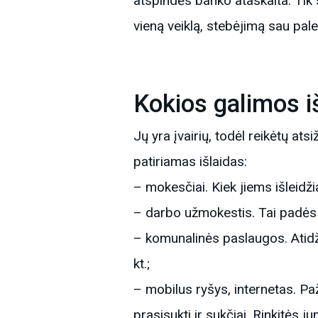
atspindės banko ataskaita. Tik s
vieną veiklą, stebėjimą sau pal
Kokios galimos i
Jų yra įvairių, todėl reikėtų at
patiriamas išlaidas:
– mokesčiai. Kiek jiems išleidži
– darbo užmokestis. Tai padės įv
– komunalinės paslaugos. Atidžia
kt.;
– mobilus ryšys, internetas. Paži
prasisukti ir sukčiai. Rinkitės j