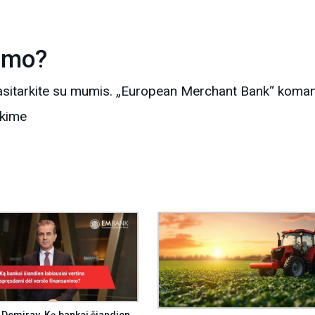
vimo?
 Pasitarkite su mumis. „European Merchant Bank“ ko
ėkime
 Demiray. Ką bankai šiandien