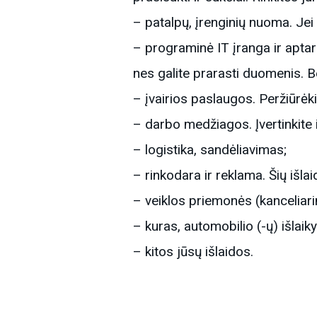
– patalpų, įrenginių nuoma. Jei 
– programinė IT įranga ir apta
nes galite prarasti duomenis. Be
– įvairios paslaugos. Peržiūrėk
– darbo medžiagos. Įvertinkite i
– logistika, sandėliavimas;
– rinkodara ir reklama. Šių išl
– veiklos priemonės (kanceliarinė
– kuras, automobilio (-ų) išlaik
– kitos jūsų išlaidos.