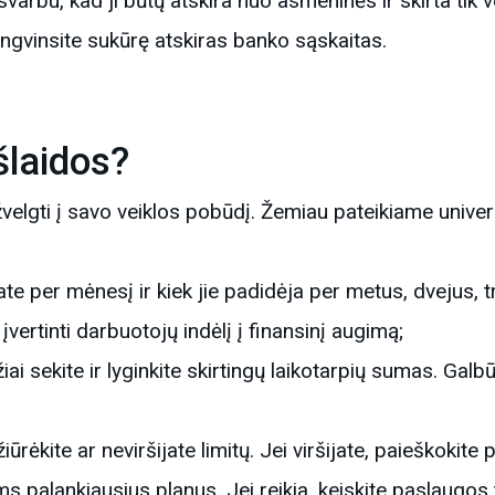
varbu, kad ji būtų atskira nuo asmeninės ir skirta tik ve
engvinsite sukūrę atskiras banko sąskaitas.
šlaidos?
sižvelgti į savo veiklos pobūdį. Žemiau pateikiame univer
ate per mėnesį ir kiek jie padidėja per metus, dvejus, t
ertinti darbuotojų indėlį į finansinį augimą;
i sekite ir lyginkite skirtingų laikotarpių sumas. Galbū
ūrėkite ar neviršijate limitų. Jei viršijate, paieškokite p
ums palankiausius planus. Jei reikia, keiskite paslaugos 