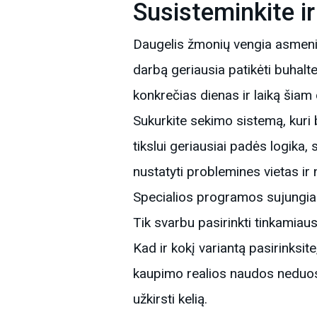
Susisteminkite i
Daugelis žmonių vengia asmeninio
darbą geriausia patikėti buhalter
konkrečias dienas ir laiką šiam 
Sukurkite sekimo sistemą, kuri 
tikslui geriausiai padės logika, 
nustatyti problemines vietas ir 
Specialios programos sujungiamo
Tik svarbu pasirinkti tinkamiaus
Kad ir kokį variantą pasirinksi
kaupimo realios naudos neduos
užkirsti kelią.