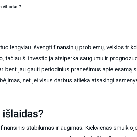
o išlaidas?
uo lengviau išvengti finansinių problemų, veiklos trikd
o, tačiau ši investicija atsiperka saugumu ir prognozu
 ar bent jau gauti periodinius pranešimus apie esamą si
bėjimas, net jei visus darbus atlieka atsakingi asmeny
 išlaidas?
finansinis stabilumas ir augimas. Kiekvienas smulkiojo 