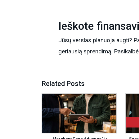
Ieškote finansa
Jūsų verslas planuoja augti?
geriausią sprendimą. Pasikalb
Related Posts
„Merchant Cash Advance“ ir
Sarp