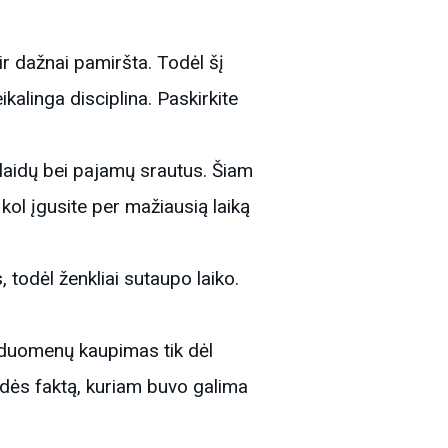
ir dažnai pamiršta. Todėl šį
ikalinga disciplina. Paskirkite
išlaidų bei pajamų srautus. Šiam
, kol įgusite per mažiausią laiką
todėl ženkliai sutaupo laiko.
es duomenų kaupimas tik dėl
dės faktą, kuriam buvo galima