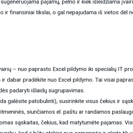
us sugeneruojama pajamų, pelno ir kiek išleidžiama įva
lo ir finansiniai tikslai, o gal nepajudama iš vietos dėl n
 įvairių – nuo paprasto Excel pildymo iki specialių IT 
 ir dabar pradėkite nuo Excel pildymo. Tai visai papras
adės padaryti išlaidų sugrupavimas.
ada galėsite patobulinti), susirinkite visus čekius ir są
aitmeninės, siunčiamos el. paštu ar randamos paslaugo
rašomas sąskaitas, čekius, kad matytumėte pajamas. Vi