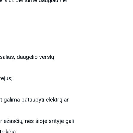
rslui. Jei turite daugiau nei
salias, daugelio verslų
rejus;
t galima pataupyti elektrą ar
riežasčių, nes šioje srityje gali
teikėją;