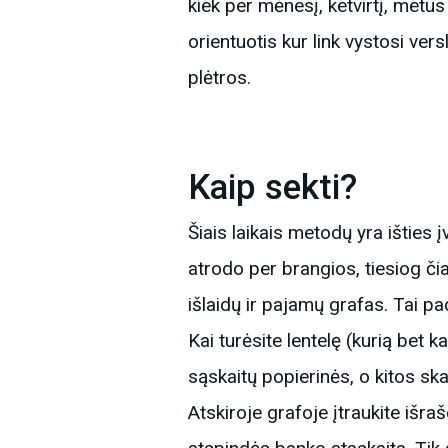
kiek per mėnesį, ketvirtį, met
orientuotis kur link vystosi vers
plėtros.
Kaip sekti?
Šiais laikais metodų yra išties
atrodo per brangios, tiesiog čia
išlaidų ir pajamų grafas. Tai p
Kai turėsite lentelę (kurią bet k
sąskaitų popierinės, o kitos sk
Atskiroje grafoje įtraukite iš