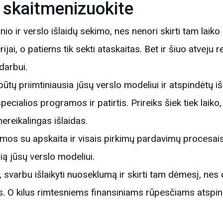
r skaitmenizuokite
 ir verslo išlaidų sekimo, nes nenori skirti tam laiko 
ijai, o patiems tik sekti ataskaitas. Bet ir šiuo atveju re
darbui.
būtų priimtiniausia jūsų verslo modeliui ir atspindėtų 
specialios programos ir patirtis. Prireiks šiek tiek laiko
nereikalingas išlaidas.
s su apskaita ir visais pirkimų pardavimų procesais, 
ią jūsų verslo modeliui.
te, svarbu išlaikyti nuoseklumą ir skirti tam dėmesį, n
. O kilus rimtesniems finansiniams rūpesčiams atspin