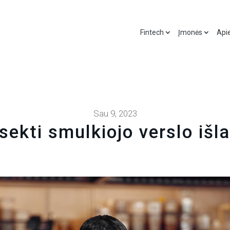
Fintech
Įmonės
Api
Sau 9, 2023
sekti smulkiojo verslo išl