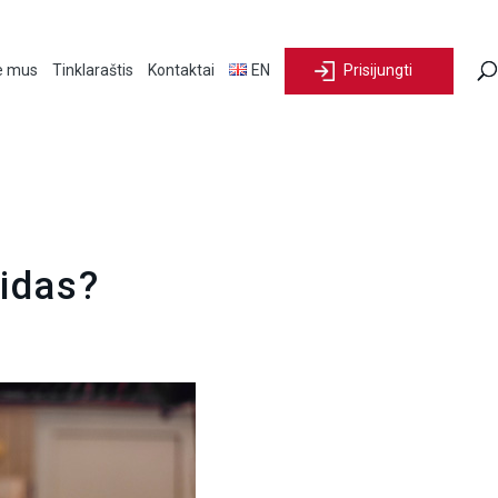
e mus
Tinklaraštis
Kontaktai
EN
Prisijungti
aidas?