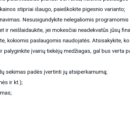
kainos stipriai išaugo, paieškokite pigesnio varianto;
rnavimas. Nesusigundykite nelegaliomis programomis ir
t ir neišlaidaukite, jei mokesčiai neadekvatūs jūsų fina
ite, kokiomis paslaugomis naudojatės. Atsisakykite, ko
r palyginkite įvairių tiekėjų medžiagas, gal bus verta pa
aidų sekimas padės įvertinti jų atsiperkamumą;
s ir kt.);
ymas;