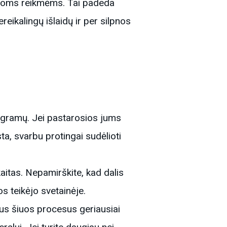
irioms reikmėms. Tai padeda
ereikalingų išlaidų ir per silpnos
programų. Jei pastarosios jums
ta, svarbu protingai sudėlioti
skaitas. Nepamirškite, kad dalis
s teikėjo svetainėje.
sus šiuos procesus geriausiai