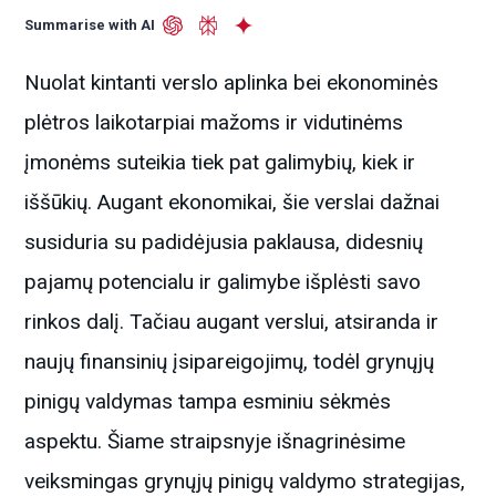
Summarise with AI
Nuolat kintanti verslo aplinka bei ekonominės
plėtros laikotarpiai mažoms ir vidutinėms
įmonėms suteikia tiek pat galimybių, kiek ir
iššūkių. Augant ekonomikai, šie verslai dažnai
susiduria su padidėjusia paklausa, didesnių
pajamų potencialu ir galimybe išplėsti savo
rinkos dalį. Tačiau augant verslui, atsiranda ir
naujų finansinių įsipareigojimų, todėl grynųjų
pinigų valdymas tampa esminiu sėkmės
aspektu. Šiame straipsnyje išnagrinėsime
veiksmingas grynųjų pinigų valdymo strategijas,