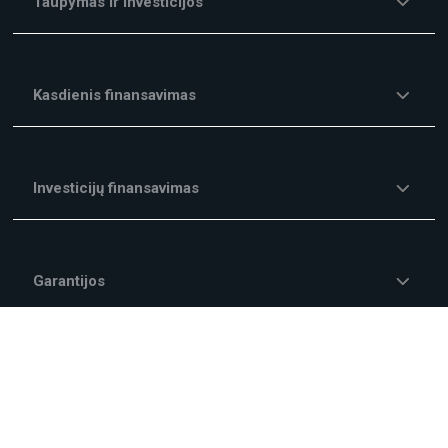
Taupymas ir investicijos
Kasdienis finansavimas
Investicijų finansavimas
Garantijos
Kitos finansavimo paslaugos