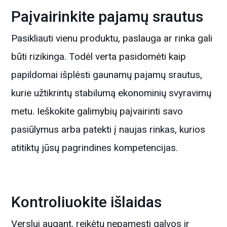
Paįvairinkite pajamų srautus
Pasikliauti vienu produktu, paslauga ar rinka gali
būti rizikinga. Todėl verta pasidomėti kaip
papildomai išplėsti gaunamų pajamų srautus,
kurie užtikrintų stabilumą ekonominių svyravimų
metu. Ieškokite galimybių paįvairinti savo
pasiūlymus arba patekti į naujas rinkas, kurios
atitiktų jūsų pagrindines kompetencijas.
Kontroliuokite išlaidas
Verslui augant, reikėtų nepamesti galvos ir