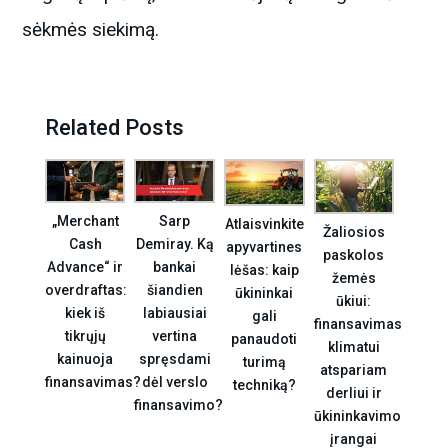
sėkmės siekimą.
Related Posts
„Merchant
Sarp
Atlaisvinkite
Žaliosios
Cash
Demiray. Ką
apyvartines
paskolos
Advance“ ir
bankai
lėšas: kaip
žemės
overdraftas:
šiandien
ūkininkai
ūkiui:
kiek iš
labiausiai
gali
finansavimas
tikrųjų
vertina
panaudoti
klimatui
kainuoja
spręsdami
turimą
atspariam
finansavimas?
dėl verslo
techniką?
derliui ir
finansavimo?
ūkininkavimo
įrangai