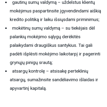
gautinų sumų valdymą – uždelstus klientų
mokėjimus paspartinsite įgyvendindami aiškią
kredito politiką ir laiku išsiųsdami priminimus;
mokėtinų sumų valdymą – su tiekėjais dėl
palankių mokėjimo sąlygų derėkitės
palaikydami draugiškus santykius. Tai gali
padėti išplėsti mokėjimo laikotarpį ir pagerinti
grynųjų pinigų srautą;
atsargų kontrolę – atsisakę perteklinių
atsargų, sumažinsite sandėliavimo išlaidas ir
apyvartinį kapitalą.