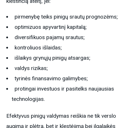
klestinčią ateitį, jei:
pirmenybę teiks pinigų srautų prognozėms;
optimizuos apyvartinį kapitalą;
diversifikuos pajamų srautus;
kontroliuos išlaidas;
išlaikys grynųjų pinigų atsargas;
valdys rizikas;
tyrinės finansavimo galimybes;
protingai investuos ir pasitelks naujausias
technologijas.
Efektyvus pinigų valdymas reiškia ne tik verslo
augimą ir plėtrą, bet ir klestėjimą bei ilgalaikės