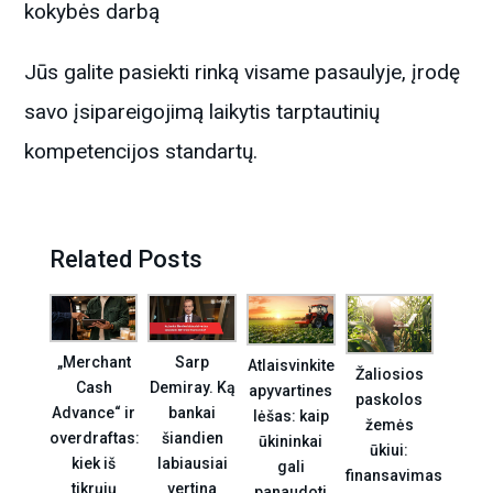
kokybės darbą
Jūs galite pasiekti rinką visame pasaulyje, įrodę
savo įsipareigojimą laikytis tarptautinių
kompetencijos standartų.
Related Posts
„Merchant
Sarp
Atlaisvinkite
Žaliosios
Cash
Demiray. Ką
apyvartines
paskolos
Advance“ ir
bankai
lėšas: kaip
žemės
overdraftas:
šiandien
ūkininkai
ūkiui:
kiek iš
labiausiai
gali
finansavimas
tikrųjų
vertina
panaudoti