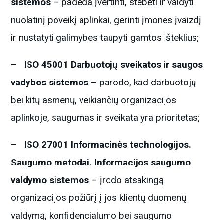
sistemos
– padeda įvertinti, stebėti ir valdyti
nuolatinį poveikį aplinkai, gerinti įmonės įvaizdį
ir nustatyti galimybes taupyti gamtos išteklius;
–
ISO 45001 Darbuotojų sveikatos ir saugos
vadybos sistemos
– parodo, kad darbuotojų
bei kitų asmenų, veikiančių organizacijos
aplinkoje, saugumas ir sveikata yra prioritetas;
–
ISO 27001 Informacinės technologijos.
Saugumo metodai. Informacijos saugumo
valdymo sistemos
– įrodo atsakingą
organizacijos požiūrį į jos klientų duomenų
valdymą, konfidencialumo bei saugumo