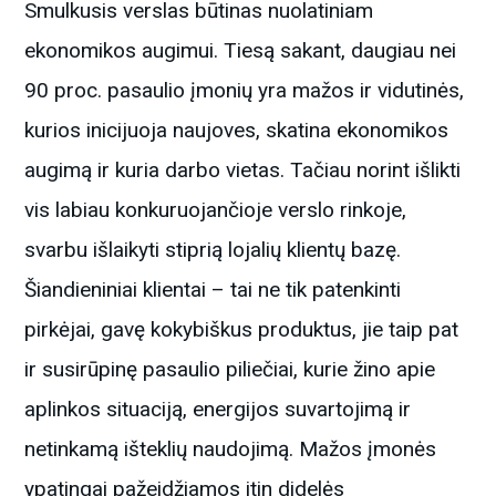
Smulkusis verslas būtinas nuolatiniam
ekonomikos augimui. Tiesą sakant, daugiau nei
90 proc. pasaulio įmonių yra mažos ir vidutinės,
kurios inicijuoja naujoves, skatina ekonomikos
augimą ir kuria darbo vietas. Tačiau norint išlikti
vis labiau konkuruojančioje verslo rinkoje,
svarbu išlaikyti stiprią lojalių klientų bazę.
Šiandieniniai klientai – tai ne tik patenkinti
pirkėjai, gavę kokybiškus produktus, jie taip pat
ir susirūpinę pasaulio piliečiai, kurie žino apie
aplinkos situaciją, energijos suvartojimą ir
netinkamą išteklių naudojimą. Mažos įmonės
ypatingai pažeidžiamos itin didelės