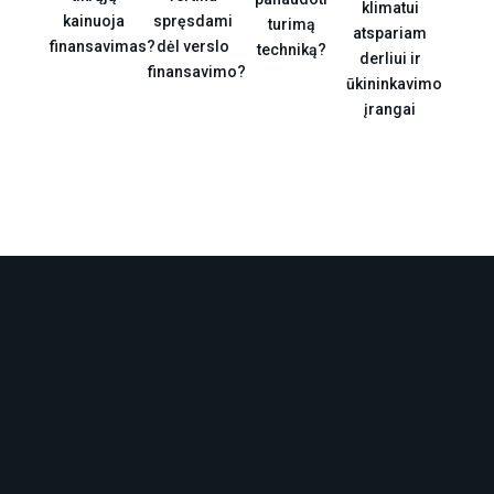
klimatui
kainuoja
spręsdami
turimą
atspariam
finansavimas?
dėl verslo
techniką?
derliui ir
finansavimo?
ūkininkavimo
įrangai