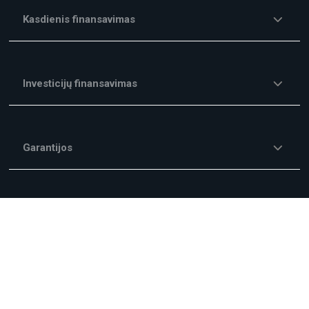
Kasdienis finansavimas
Investicijų finansavimas
Garantijos
Kitos finansavimo paslaugos
Mokesčiai ir Komisiniai