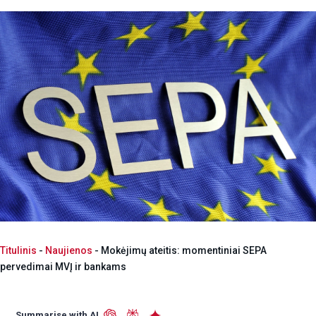
Titulinis
-
Naujienos
-
Mokėjimų ateitis: momentiniai SEPA
pervedimai MVĮ ir bankams
Summarise with AI