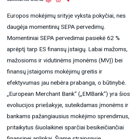
Europos mokėjimų srityje vyksta pokyčiai, nes
daugėja momentinių SEPA pervedimų.
Momentiniai SEPA pervedimai pasiekė 62 %
aprėptį tarp ES finansų įstaigų. Labai mažoms,
mažosioms ir vidutinėms įmonėms (MVĮ) bei
finansų įstaigoms mokėjimų greitis ir
efektyvumas jau nebėra prabanga, o būtinybė.
„European Merchant Bank“ („EMBank“) yra šios
evoliucijos priešakyje, suteikdamas įmonėms ir
bankams pažangiausius mokėjimo sprendimus,
pritaikytus šiuolaikinei sparčiai besikeičiančiai
finansinei aplinkai. Šiame straipsnyje