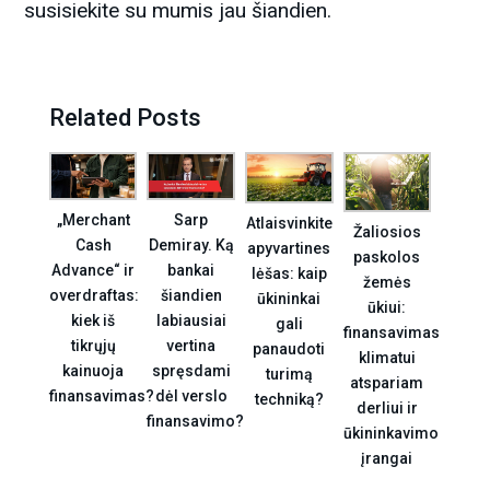
susisiekite su mumis jau šiandien.
Related Posts
„Merchant
Sarp
Atlaisvinkite
Žaliosios
Cash
Demiray. Ką
apyvartines
paskolos
Advance“ ir
bankai
lėšas: kaip
žemės
overdraftas:
šiandien
ūkininkai
ūkiui:
kiek iš
labiausiai
gali
finansavimas
tikrųjų
vertina
panaudoti
klimatui
kainuoja
spręsdami
turimą
atspariam
finansavimas?
dėl verslo
techniką?
derliui ir
finansavimo?
ūkininkavimo
įrangai