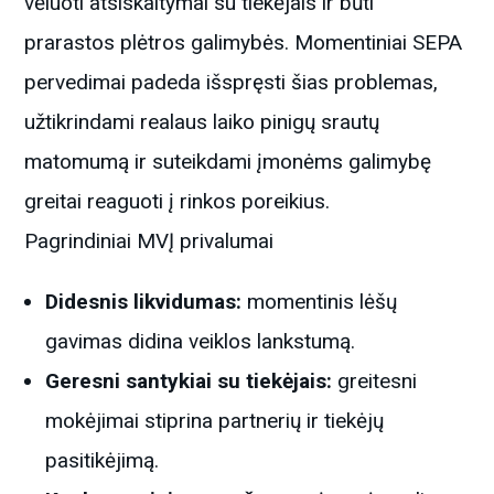
vėluoti atsiskaitymai su tiekėjais ir būti
prarastos plėtros galimybės. Momentiniai SEPA
pervedimai padeda išspręsti šias problemas,
užtikrindami realaus laiko pinigų srautų
matomumą ir suteikdami įmonėms galimybę
greitai reaguoti į rinkos poreikius.
Pagrindiniai MVĮ privalumai
Didesnis likvidumas:
momentinis lėšų
gavimas didina veiklos lankstumą.
Geresni santykiai su tiekėjais:
greitesni
mokėjimai stiprina partnerių ir tiekėjų
pasitikėjimą.