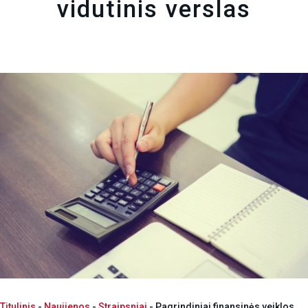
vidutinis verslas
Titulinis
-
Naujienos
-
Straipsniai
-
Pagrindiniai finansinės veiklos