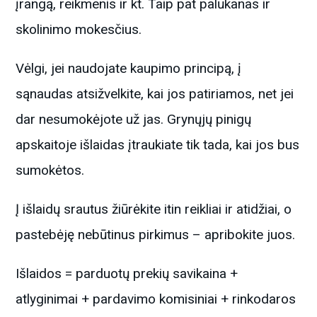
įrangą, reikmenis ir kt. Taip pat palūkanas ir
skolinimo mokesčius.
Vėlgi, jei naudojate kaupimo principą, į
sąnaudas atsižvelkite, kai jos patiriamos, net jei
dar nesumokėjote už jas. Grynųjų pinigų
apskaitoje išlaidas įtraukiate tik tada, kai jos bus
sumokėtos.
Į išlaidų srautus žiūrėkite itin reikliai ir atidžiai, o
pastebėję nebūtinus pirkimus – apribokite juos.
Išlaidos = parduotų prekių savikaina +
atlyginimai + pardavimo komisiniai + rinkodaros