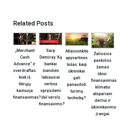
Related Posts
„Merchant
Sarp
Atlaisvinkite
Žaliosios
Cash
Demiray. Ką
apyvartines
paskolos
Advance“ ir
bankai
lėšas: kaip
žemės
overdraftas:
šiandien
ūkininkai
ūkiui:
kiek iš
labiausiai
gali
finansavimas
tikrųjų
vertina
panaudoti
klimatui
kainuoja
spręsdami
turimą
atspariam
finansavimas?
dėl verslo
techniką?
derliui ir
finansavimo?
ūkininkavimo
įrangai