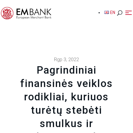
EN
EN
Rgp 3, 2022
Pagrindiniai
finansinės veiklos
rodikliai, kuriuos
turėtų stebėti
smulkus ir