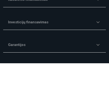
Investicijų finansavimas
Garantijos
Kitos finansavimo paslaugos
Mokesčiai ir Komisiniai