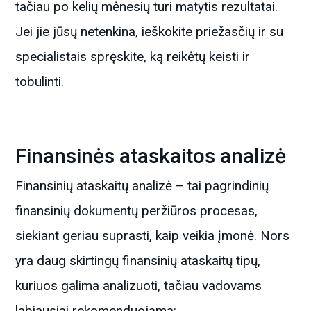
tačiau po kelių mėnesių turi matytis rezultatai.
Jei jie jūsų netenkina, ieškokite priežasčių ir su
specialistais spręskite, ką reikėtų keisti ir
tobulinti.
Finansinės ataskaitos analizė
Finansinių ataskaitų analizė – tai pagrindinių
finansinių dokumentų peržiūros procesas,
siekiant geriau suprasti, kaip veikia įmonė. Nors
yra daug skirtingų finansinių ataskaitų tipų,
kuriuos galima analizuoti, tačiau vadovams
labiausiai rekomenduojama: