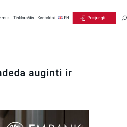
e mus
Tinklaraštis
Kontaktai
EN
Prisijungti
adeda auginti ir