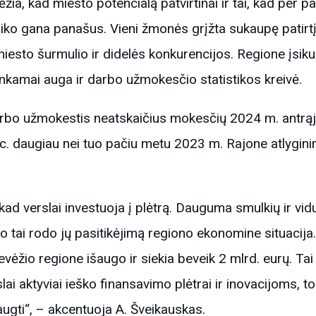
a, kad miesto potencialą patvirtinai ir tai, kad per p
iko gana panašus. Vieni žmonės grįžta sukaupę patirtį 
 miesto šurmulio ir didelės konkurencijos. Regione įsik
tinkamai auga ir darbo užmokesčio statistikos kreivė.
darbo užmokestis neatskaičius mokesčių 2024 m. antrąj
roc. daugiau nei tuo pačiu metu 2023 m. Rajone atlygin
 kad verslai investuoja į plėtrą. Dauguma smulkių ir vidu
 o tai rodo jų pasitikėjimą regiono ekonomine situacij
vėžio regione išaugo ir siekia beveik 2 mlrd. eurų. Tai 
slai aktyviai ieško finansavimo plėtrai ir inovacijoms,
augti“, – akcentuoja A. Šveikauskas.