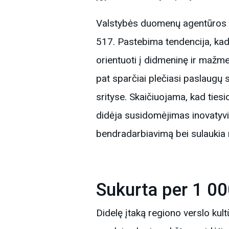
Valstybės duomenų agentūros d
517. Pastebima tendencija, kad
orientuoti į didmeninę ir mažme
pat sparčiai plečiasi paslaugų 
srityse. Skaičiuojama, kad tiesi
didėja susidomėjimas inovatyvio
bendradarbiavimą bei sulaukia 
Sukurta per 1 00
Didelę įtaką regiono verslo kult