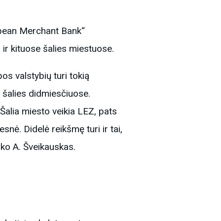
ropean Merchant Bank“
ir kituose šalies miestuose.
os valstybių turi tokią
e šalies didmiesčiuose.
 Šalia miesto veikia LEZ, pats
nė. Didelė reikšmę turi ir tai,
sako A. Šveikauskas.