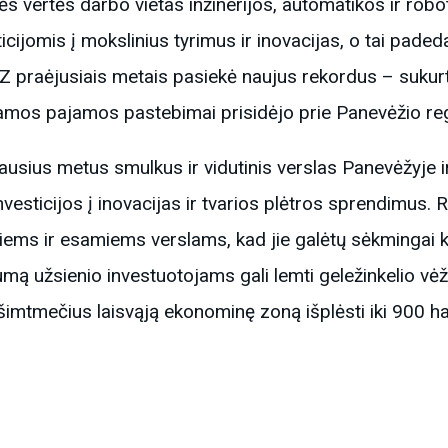
nės vertės darbo vietas inžinerijos, automatikos ir rob
ticijomis į mokslinius tyrimus ir inovacijas, o tai padeda
EZ praėjusiais metais pasiekė naujus rekordus – sukur
jamos pajamos pastebimai prisidėjo prie Panevėžio re
usius metus smulkus ir vidutinis verslas Panevėžyje i
investicijos į inovacijas ir tvarios plėtros sprendimus.
ems ir esamiems verslams, kad jie galėtų sėkmingai ko
umą užsienio investuotojams gali lemti geležinkelio vė
ešimtmečius laisvąją ekonominę zoną išplėsti iki 900 ha