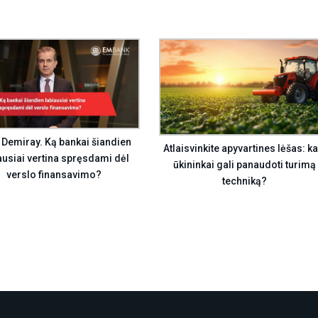
 Demiray. Ką bankai šiandien
Atlaisvinkite apyvartines lėšas: ka
ausiai vertina spręsdami dėl
ūkininkai gali panaudoti turimą
verslo finansavimo?
techniką?