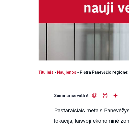
Titulinis
-
Naujienos
-
Plėtra Panevėžio regione: 
Summarise with AI
Pastaraisiais metais Panevėžys 
lokacija, laisvoji ekonominė zo