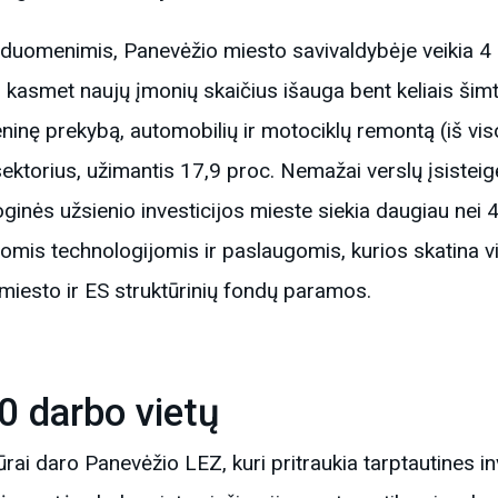
uomenimis, Panevėžio miesto savivaldybėje veikia 4 
 kasmet naujų įmonių skaičius išauga bent keliais šim
ninę prekybą, automobilių ir motociklų remontą (iš viso
sektorius, užimantis 17,9 proc. Nemažai verslų įsistei
oginės užsienio investicijos mieste siekia daugiau nei 
mis technologijomis ir paslaugomis, kurios skatina viet
miesto ir ES struktūrinių fondų paramos.
0 darbo vietų
ūrai daro Panevėžio LEZ, kuri pritraukia tarptautines in