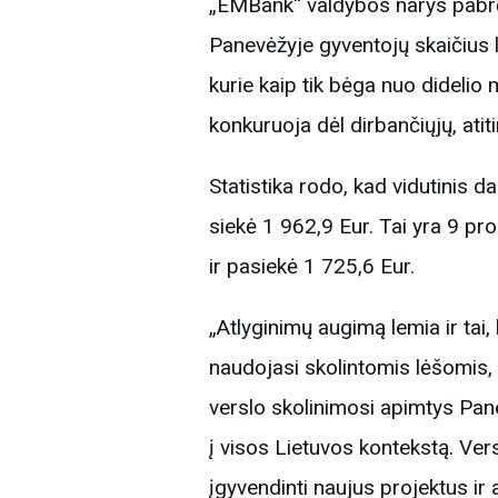
„EMBank“ valdybos narys pabrėži
Panevėžyje gyventojų skaičius l
kurie kaip tik bėga nuo didelio
konkuruoja dėl dirbančiųjų, ati
Statistika rodo, kad vidutinis 
siekė 1 962,9 Eur. Tai yra 9 p
ir pasiekė 1 725,6 Eur.
„Atlyginimų augimą lemia ir tai,
naudojasi skolintomis lėšomis,
verslo skolinimosi apimtys Pane
į visos Lietuvos kontekstą. Ver
įgyvendinti naujus projektus ir 