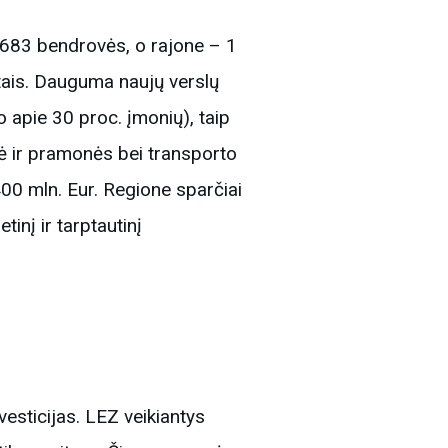
683 bendrovės, o rajone – 1
tais. Dauguma naujų verslų
 apie 30 proc. įmonių), taip
gė ir pramonės bei transporto
400 mln. Eur. Regione sparčiai
inį ir tarptautinį
vesticijas. LEZ veikiantys