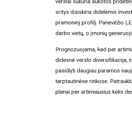
verslai sukuria aukštos pridėti
sritys išsiskiria didelėmis inves
pramoninį profilį. Panevėžio L
darbo vietų, o įmonių generuo
Prognozuojama, kad per artimia
didesnė verslo diversifikacija, 
pasiūlyti daugiau paramos nauji
tarptautinėse rinkose. Patraukl
planai per artimiausius kelis d