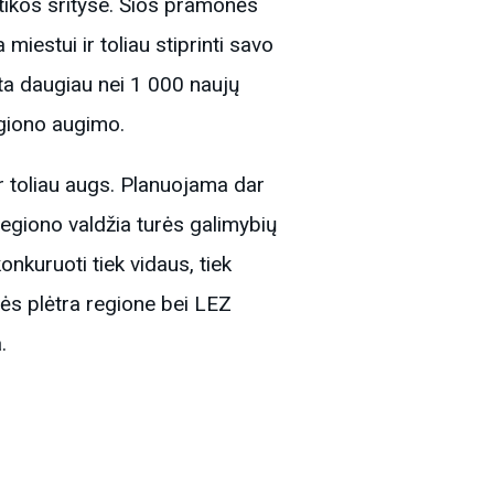
otikos srityse. Šios pramonės
 miestui ir toliau stiprinti savo
ta daugiau nei 1 000 naujų
giono augimo.
r toliau augs. Planuojama dar
 Regiono valdžia turės galimybių
nkuruoti tiek vidaus, tiek
žės plėtra regione bei LEZ
.