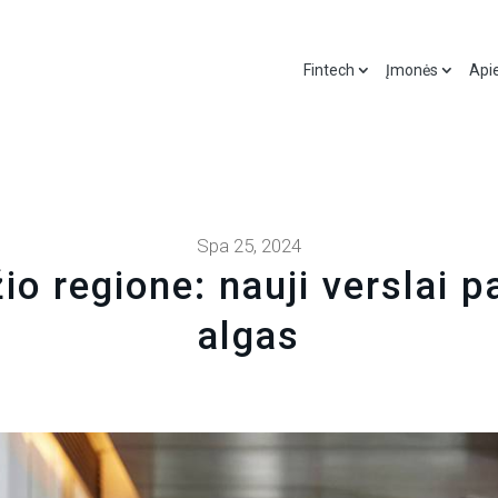
Fintech
Įmonės
Api
Spa 25, 2024
o regione: nauji verslai p
algas