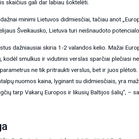
is skaičius gali dar labiau šoktelėti.
ą dažnai minimi Lietuvos didmiesčiai, tačiau anot „Eu
ijaus Šveikausko, Lietuva turi neišnaudoto potencialo 
estus dažniausiai skiria 1-2 valandos kelio. Mažai Europ
 kodėl smulkus ir vidutinis verslas sparčiai plečiasi n
arametrus ne tik pritraukti verslus, bet ir juos plėtoti.
alpų nuomos kaina, lyginant su didmiesčiais, yra mažes
ngčių tarp Vakarų Europos ir likusių Baltijos šalių“, – 
ga