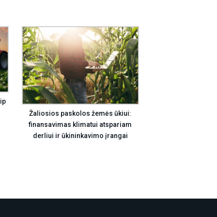
ip
Žaliosios paskolos žemės ūkiui:
finansavimas klimatui atspariam
derliui ir ūkininkavimo įrangai