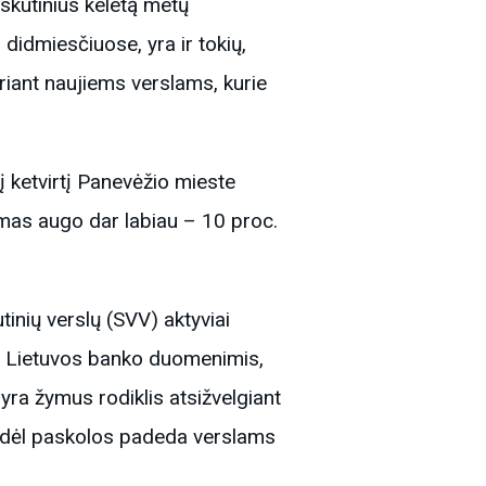
askutinius keletą metų
didmiesčiuose, yra ir tokių,
uriant naujiems verslams, kurie
į ketvirtį Panevėžio mieste
imas augo dar labiau – 10 proc.
tinių verslų (SVV) aktyviai
a. Lietuvos banko duomenimis,
yra žymus rodiklis atsižvelgiant
 todėl paskolos padeda verslams