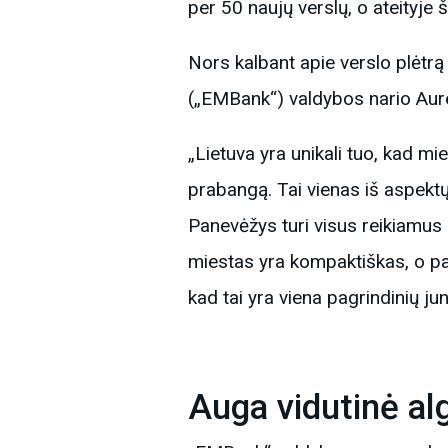
per 50 naujų verslų, o ateityje š
Nors kalbant apie verslo plėtr
(„EMBank“) valdybos nario Aurel
„Lietuva yra unikali tuo, kad mi
prabangą. Tai vienas iš aspektų,
Panevėžys turi visus reikiamus p
miestas yra kompaktiškas, o pat
kad tai yra viena pagrindinių ju
Auga vidutinė al