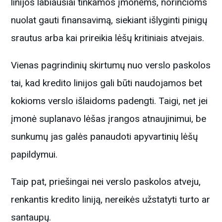
linijos labiausiai tinkamos įmonėms, norinčioms
nuolat gauti finansavimą, siekiant išlyginti pinigų
srautus arba kai prireikia lėšų kritiniais atvejais.
Vienas pagrindinių skirtumų nuo verslo paskolos
tai, kad kredito linijos gali būti naudojamos bet
kokioms verslo išlaidoms padengti. Taigi, net jei
įmonė suplanavo lėšas įrangos atnaujinimui, be
sunkumų jas galės panaudoti apyvartinių lėšų
papildymui.
Taip pat, priešingai nei verslo paskolos atveju,
renkantis kredito liniją, nereikės užstatyti turto ar
santaupų.