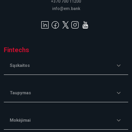
+370 700 11200
info@em.bank
Fintechs
Sąskaitos
Taupymas
Mokėjimai