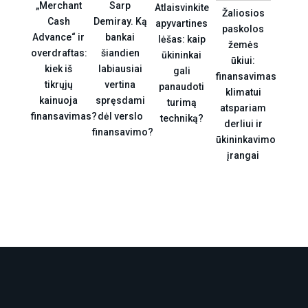
„Merchant
Sarp
Atlaisvinkite
Žaliosios
Cash
Demiray. Ką
apyvartines
paskolos
Advance“ ir
bankai
lėšas: kaip
žemės
overdraftas:
šiandien
ūkininkai
ūkiui:
kiek iš
labiausiai
gali
finansavimas
tikrųjų
vertina
panaudoti
klimatui
kainuoja
spręsdami
turimą
atspariam
finansavimas?
dėl verslo
techniką?
derliui ir
finansavimo?
ūkininkavimo
įrangai