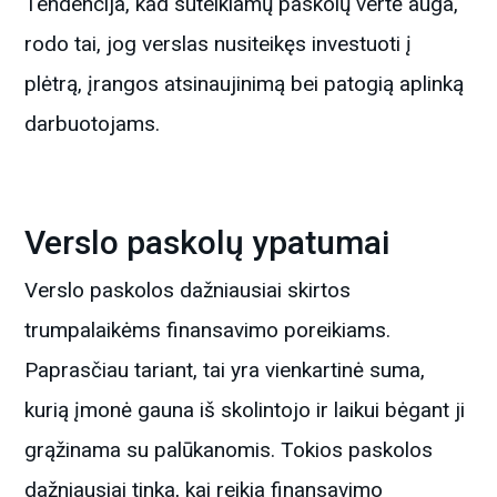
Tendencija, kad suteikiamų paskolų vertė auga,
rodo tai, jog verslas nusiteikęs investuoti į
plėtrą, įrangos atsinaujinimą bei patogią aplinką
darbuotojams.
Verslo paskolų ypatumai
Verslo paskolos dažniausiai skirtos
trumpalaikėms finansavimo poreikiams.
Paprasčiau tariant, tai yra vienkartinė suma,
kurią įmonė gauna iš skolintojo ir laikui bėgant ji
grąžinama su palūkanomis. Tokios paskolos
dažniausiai tinka, kai reikia finansavimo