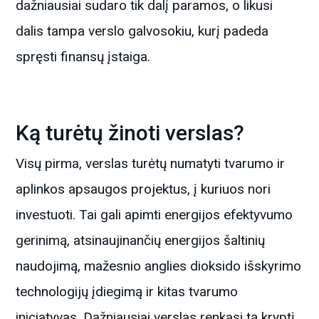
dažniausiai sudaro tik dalį paramos, o likusi
dalis tampa verslo galvosokiu, kurį padeda
spręsti finansų įstaiga.
Ką turėtų žinoti verslas?
Visų pirma, verslas turėtų numatyti tvarumo ir
aplinkos apsaugos projektus, į kuriuos nori
investuoti. Tai gali apimti energijos efektyvumo
gerinimą, atsinaujinančių energijos šaltinių
naudojimą, mažesnio anglies dioksido išskyrimo
technologijų įdiegimą ir kitas tvarumo
iniciatyvas. Dažniausiai verslas renkasi tą kryptį,