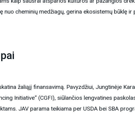
s kaip sausrai atsparios kultūros ar pažangios drėki
 nuo cheminių medžiagų, gerina ekosistemų būklę ir pa
ipai
atina žaliąjį finansavimą. Pavyzdžiui, Jungtinėje Kara
ncing Initiative“ (CGFI), siūlančios lengvatines pasko
ektams. JAV parama teikiama per USDA bei SBA progra