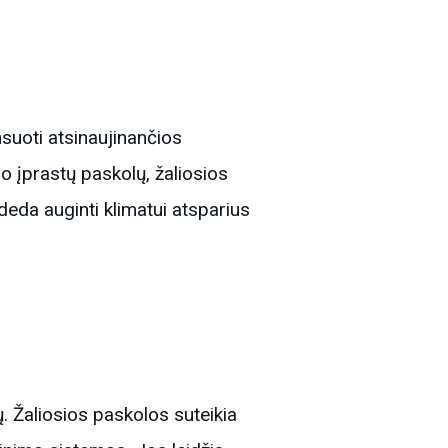
nsuoti atsinaujinančios
 įprastų paskolų, žaliosios
adeda auginti klimatui atsparius
ų. Žaliosios paskolos suteikia