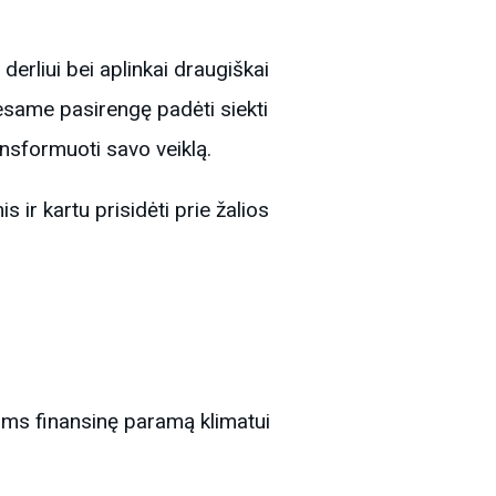
erliui bei aplinkai draugiškai
 esame pasirengę padėti siekti
ansformuoti savo veiklą.
 ir kartu prisidėti prie žalios
oms finansinę paramą klimatui