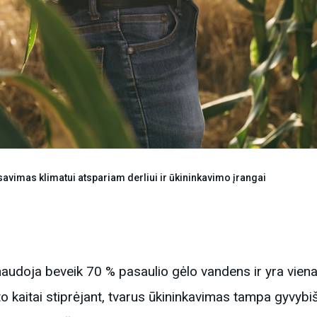
savimas klimatui atspariam derliui ir ūkininkavimo įrangai
audoja beveik 70 % pasaulio gėlo vandens ir yra viena
ato kaitai stiprėjant, tvarus ūkininkavimas tampa gyvybi