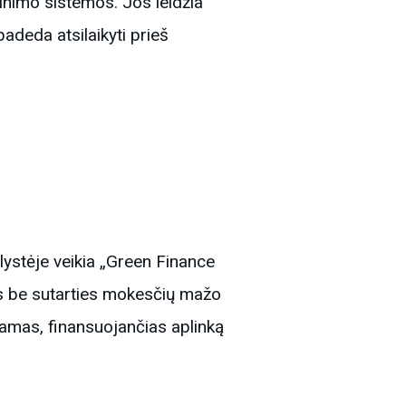
nimo sistemos. Jos leidžia
deda atsilaikyti prieš
lystėje veikia „Green Finance
las be sutarties mokesčių mažo
mas, finansuojančias aplinką