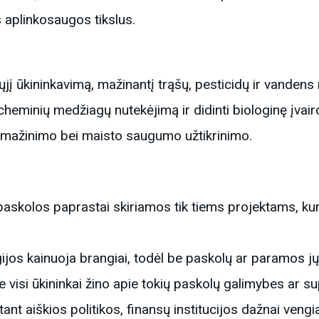
aplinkosaugos tikslus.
lųjį ūkininkavimą, mažinantį trąšų, pesticidų ir vanden
heminių medžiagų nutekėjimą ir didinti biologinę įvairo
o mažinimo bei maisto saugumo užtikrinimo.
s paskolos paprastai skiriamos tik tiems projektams, k
ijos kainuoja brangiai, todėl be paskolų ar paramos jų 
Ne visi ūkininkai žino apie tokių paskolų galimybes ar s
stant aiškios politikos, finansų institucijos dažnai ven