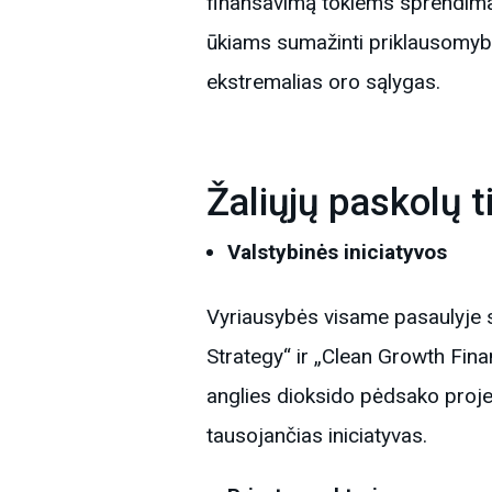
finansavimą tokiems sprendimam
ūkiams sumažinti priklausomybę
ekstremalias oro sąlygas.
Žaliųjų paskolų t
Valstybinės iniciatyvos
Vyriausybės visame pasaulyje sk
Strategy“ ir „Clean Growth Fina
anglies dioksido pėdsako proj
tausojančias iniciatyvas.