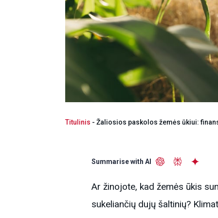
Titulinis
-
Žaliosios paskolos žemės ūkiui: finan
Summarise with AI
Ar žinojote, kad žemės ūkis sun
sukeliančių dujų šaltinių? Klim