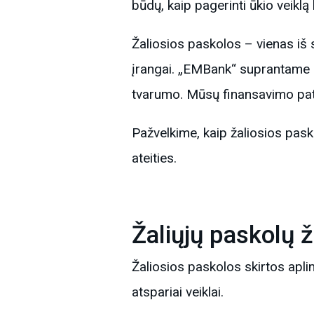
būdų, kaip pagerinti ūkio veikl
Žaliosios paskolos – vienas iš 
įrangai. „EMBank“ suprantame iš
tvarumo. Mūsų finansavimo patirt
Pažvelkime, kaip žaliosios paskol
ateities.
Žaliųjų paskolų 
Žaliosios paskolos skirtos apl
atspariai veiklai.