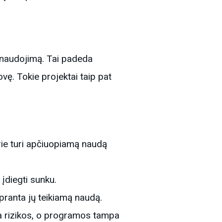
s naudojimą. Tai padeda
vę. Tokie projektai taip pat
urie turi apčiuopiamą naudą
įdiegti sunku.
upranta jų teikiamą naudą.
gia rizikos, o programos tampa