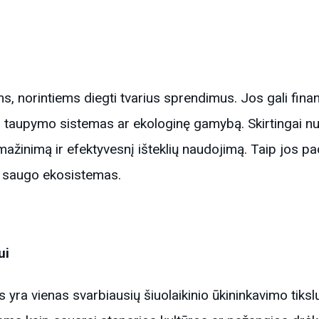
s, norintiems diegti tvarius sprendimus. Jos gali fina
 taupymo sistemas ar ekologinę gamybą. Skirtingai nuo
 mažinimą ir efektyvesnį išteklių naudojimą. Taip jos p
u saugo ekosistemas.
ui
s yra vienas svarbiausių šiuolaikinio ūkininkavimo tiksl