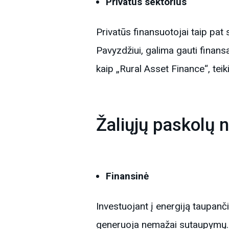
Privatus sektorius
Privatūs finansuotojai taip pat 
Pavyzdžiui, galima gauti finan
kaip „Rural Asset Finance“, tei
Žaliųjų paskolų 
Finansinė
Investuojant į energiją taupanči
generuoja nemažai sutaupymų. B