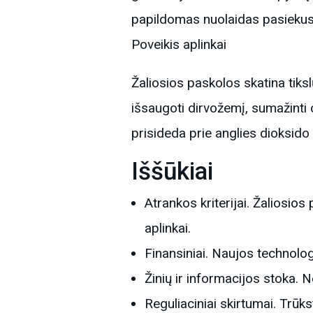
papildomas nuolaidas pasiekus 
Poveikis aplinkai
Žaliosios paskolos skatina tiks
išsaugoti dirvožemį, sumažinti c
prisideda prie anglies dioksid
Iššūkiai
Atrankos kriterijai. Žaliosio
aplinkai.
Finansiniai. Naujos technolog
Žinių ir informacijos stoka. 
Reguliaciniai skirtumai. Trūk