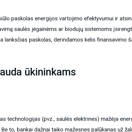
siūlo paskolas energijos vartojimo efektyvumui ir atsin
savimą saulės jėgainėms ar biodujų sistemoms įsirengti
kia lanksčias paskolas, derindamos kelis finansavimo ša
nauda ūkininkams
as technologijas (pvz., saulės elektrines) mažėja energ
e to, bankai dažnai taiko mažesnes palūkanas už žali