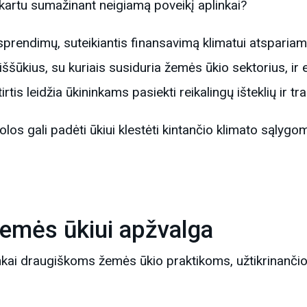
ą kartu sumažinant neigiamą poveikį aplinkai?
sprendimų, suteikiantis finansavimą klimatui atspariam d
šūkius, su kuriais susiduria žemės ūkio sektorius, ir
is leidžia ūkininkams pasiekti reikalingų išteklių ir tr
os gali padėti ūkiui klestėti kintančio klimato sąlygomis
žemės ūkiui apžvalga
inkai draugiškoms žemės ūkio praktikoms, užtikrinanči