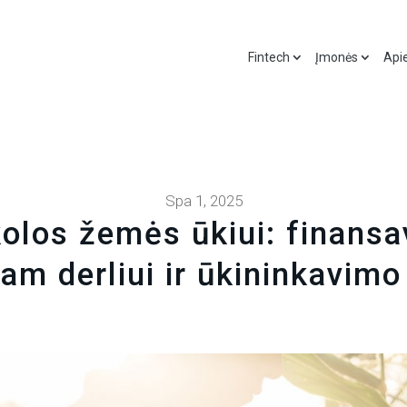
Fintech
Įmonės
Api
Spa 1, 2025
kolos žemės ūkiui: finansa
am derliui ir ūkininkavimo