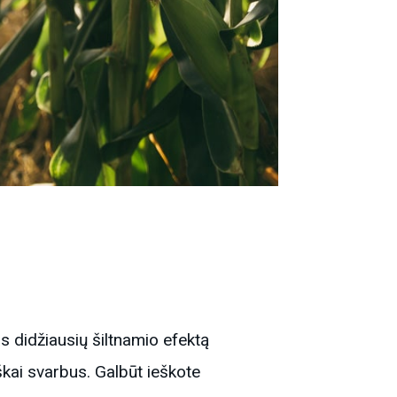
s didžiausių šiltnamio efektą
škai svarbus. Galbūt ieškote