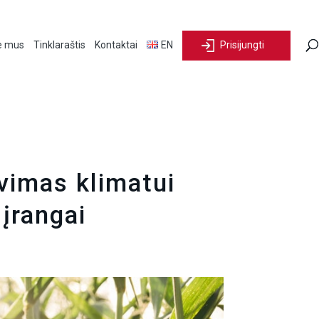
e mus
Tinklaraštis
Kontaktai
EN
Prisijungti
vimas klimatui
 įrangai